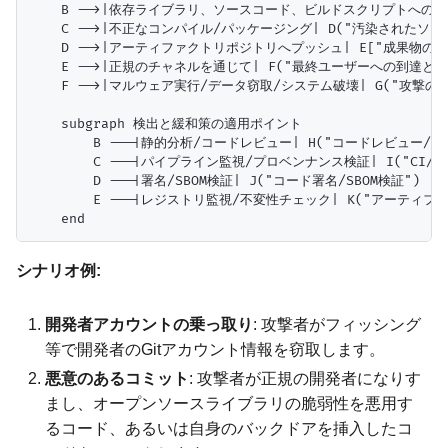
    B -->|依存ライブラリ、ソースコード、ビルドスクリプトへの変更
    C -->|不正なコンパイル/パッケージング| D("汚染されたソフ
    D -->|アーティファクトリポジトリへプッシュ| E["成果物の配布
    E -->|正規のチャネルを通じて| F("最終ユーザーへの到達と実行
    F -->|マルウェア実行/データ窃取/システム破壊| G("攻撃の成
    subgraph 検出と緩和策の適用ポイント

        B ---|静的分析/コードレビュー| H("コードレビュー/SAST
        C ---|パイプライン監視/プロベンナンス検証| I("CI/C
        D ---|署名/SBOM検証| J("コード署名/SBOM検証")

        E ---|レジストリ監視/不変性チェック| K("アーティフ
シナリオ例:
開発者アカウントの乗っ取り
: 攻撃者がフィッシング
等で開発者のGitアカウント情報を窃取します。
悪意のあるコミット
: 攻撃者が正規の開発者になりす
まし、オープンソースライブラリの脆弱性を悪用す
るコード、あるいは自身のバックドアを挿入したコ