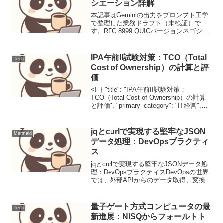
シエーション詳解
本記事はGeminiの出力をプロンプト工学
で整理した業務ドラフト（未検証）で
す。RFC 8999 QUICバージョンネゴシエ
ーション詳解背景QUIC (Quick UDP
Internet Connections) は、HTTP/3 の基
盤...
IPA午前II試験対策：TCO（Total
Tech
Cost of Ownership）の計算と評
価
<!--{ "title": "IPA午前II試験対策：
TCO（Total Cost of Ownership）の計算
と評価", "primary_category": "IT経営",
"secondary_categories": , "...
jqとcurlで実現する堅牢なJSON
Mermaid
データ処理：DevOpsプラクティ
ス
jqとcurlで実現する堅牢なJSONデータ処
理：DevOpsプラクティスDevOpsの世界
では、外部APIからのデータ取得、変換、
そしてシステムへの統合が日常的に行わ
れます。本稿では、jqとcurlを組み合わ
せ、JSONデータを安全かつ冪...
量子ゲート方式コンピュータの最
Tech
新進展：NISQからフォールトト