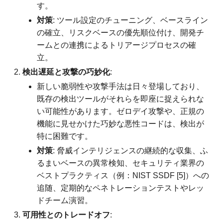
す。
対策
: ツール設定のチューニング、ベースライン
の確立、リスクベースの優先順位付け、開発チ
ームとの連携によるトリアージプロセスの確
立。
検出遅延と攻撃の巧妙化
:
新しい脆弱性や攻撃手法は日々登場しており、
既存の検出ツールがそれらを即座に捉えられな
い可能性があります。ゼロデイ攻撃や、正規の
機能に見せかけた巧妙な悪性コードは、検出が
特に困難です。
対策
: 脅威インテリジェンスの継続的な収集、ふ
るまいベースの異常検知、セキュリティ業界の
ベストプラクティス（例：NIST SSDF [5]）への
追随、定期的なペネトレーションテストやレッ
ドチーム演習。
可用性とのトレードオフ
: