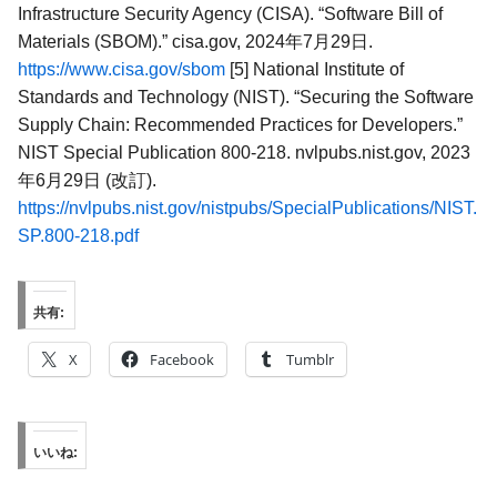
Infrastructure Security Agency (CISA). “Software Bill of
Materials (SBOM).” cisa.gov, 2024年7月29日.
https://www.cisa.gov/sbom
[5] National Institute of
Standards and Technology (NIST). “Securing the Software
Supply Chain: Recommended Practices for Developers.”
NIST Special Publication 800-218. nvlpubs.nist.gov, 2023
年6月29日 (改訂).
https://nvlpubs.nist.gov/nistpubs/SpecialPublications/NIST.
SP.800-218.pdf
共有:
X
Facebook
Tumblr
いいね: