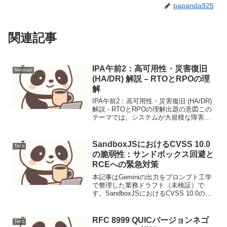
papanda925
関連記事
IPA午前2：高可用性・災害復旧
Mermaid
(HA/DR) 解説 – RTOとRPOの理
解
IPA午前2：高可用性・災害復旧 (HA/DR)
解説 - RTOとRPOの理解出題の意図この
テーマでは、システムが大規模な障害や
災害に見舞われた際に、いかに迅速にサ
ービスを復旧させ、データの損失を最小
限に抑えるか、というビジネス継続性の
SandboxJSにおけるCVSS 10.0
Tech
観...
の脆弱性：サンドボックス回避と
RCEへの緊急対策
本記事はGeminiの出力をプロンプト工学
で整理した業務ドラフト（未検証）で
す。SandboxJSにおけるCVSS 10.0の脆
弱性：サンドボックス回避とRCEへの緊
急対策【脅威の概要と背景】SandboxJS
において、サンドボックスを完全...
RFC 8999 QUICバージョンネゴ
Tech