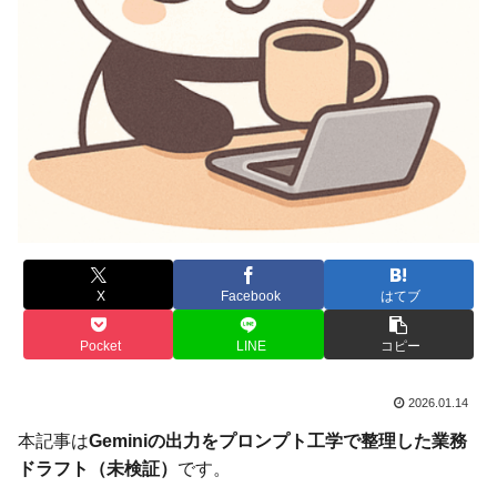
X
Facebook
はてブ
Pocket
LINE
コピー
2026.01.14
本記事は
Geminiの出力をプロンプト工学で整理した業務
ドラフト（未検証）
です。