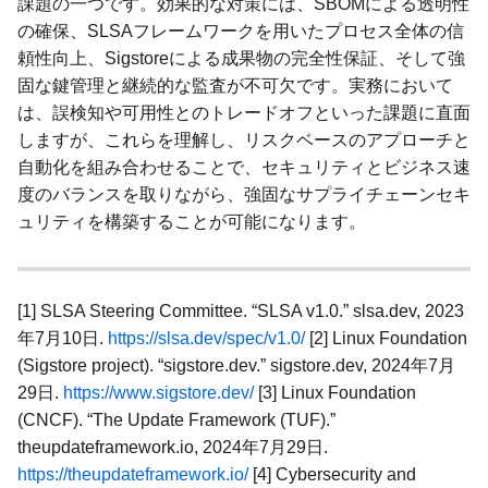
課題の一つです。効果的な対策には、SBOMによる透明性
の確保、SLSAフレームワークを用いたプロセス全体の信
頼性向上、Sigstoreによる成果物の完全性保証、そして強
固な鍵管理と継続的な監査が不可欠です。実務において
は、誤検知や可用性とのトレードオフといった課題に直面
しますが、これらを理解し、リスクベースのアプローチと
自動化を組み合わせることで、セキュリティとビジネス速
度のバランスを取りながら、強固なサプライチェーンセキ
ュリティを構築することが可能になります。
[1] SLSA Steering Committee. “SLSA v1.0.” slsa.dev, 2023
年7月10日.
https://slsa.dev/spec/v1.0/
[2] Linux Foundation
(Sigstore project). “sigstore.dev.” sigstore.dev, 2024年7月
29日.
https://www.sigstore.dev/
[3] Linux Foundation
(CNCF). “The Update Framework (TUF).”
theupdateframework.io, 2024年7月29日.
https://theupdateframework.io/
[4] Cybersecurity and