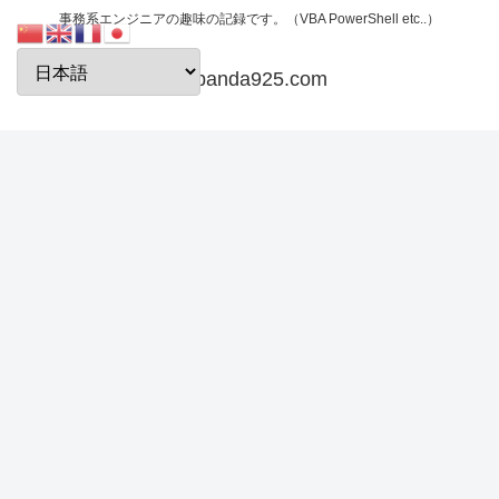
事務系エンジニアの趣味の記録です。（VBA PowerShell etc..）
papanda925.com