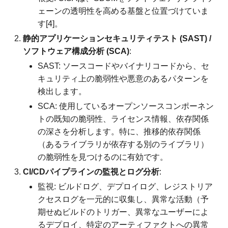
ェーンの透明性を高める基盤と位置づけていま
す[4]。
静的アプリケーションセキュリティテスト (SAST) /
ソフトウェア構成分析 (SCA)
:
SAST: ソースコードやバイナリコードから、セ
キュリティ上の脆弱性や悪意のあるパターンを
検出します。
SCA: 使用しているオープンソースコンポーネン
トの既知の脆弱性、ライセンス情報、依存関係
の深さを分析します。特に、推移的依存関係
（あるライブラリが依存する別のライブラリ）
の脆弱性を見つけるのに有効です。
CI/CDパイプラインの監視とログ分析
:
監視: ビルドログ、デプロイログ、レジストリア
クセスログを一元的に収集し、異常な活動（予
期せぬビルドのトリガー、異常なユーザーによ
るデプロイ、特定のアーティファクトへの異常