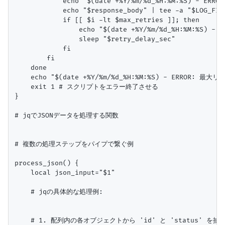
            echo "$(date +%Y/%m/%d_%H:%M:%S) - ERRO
            echo "$response_body" | tee -a "$LOG_FILE
            if [[ $i -lt $max_retries ]]; then

                echo "$(date +%Y/%m/%d_%H:%M:%S) -
                sleep "$retry_delay_sec"

            fi

        fi

    done

    echo "$(date +%Y/%m/%d_%H:%M:%S) - ERROR:
    exit 1 # スクリプトをエラー終了させる

}

# jqでJSONデータを処理する関数

# 複数の処理ステップをパイプで繋ぐ例

process_json() {

    local json_input="$1"

    # jqの具体的な処理例:

    # 1. 配列内の各オブジェクトから 'id' と 'status' を抽出し