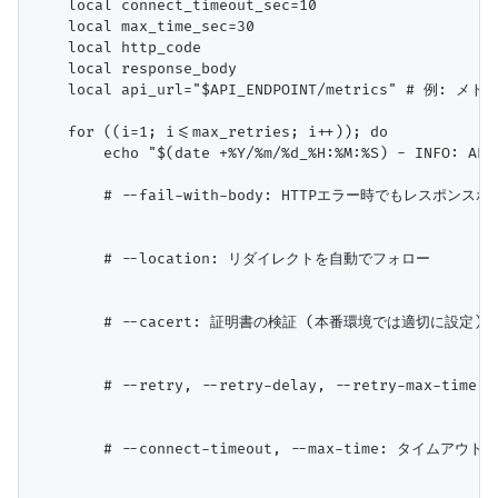
    local connect_timeout_sec=10

    local max_time_sec=30

    local http_code

    local response_body

    local api_url="$API_ENDPOINT/metrics" # 例: メ
    for ((i=1; i<=max_retries; i++)); do

        echo "$(date +%Y/%m/%d_%H:%M:%S) - INFO: A
        # --fail-with-body: HTTPエラー時でもレスポンス
        # --location: リダイレクトを自動でフォロー

        # --cacert: 証明書の検証 (本番環境では適切に設定)

        # --retry, --retry-delay, --retry-max-
        # --connect-timeout, --max-time: タイムアウト設