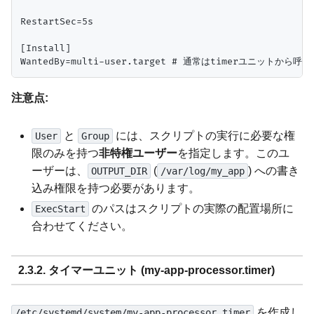
RestartSec=5s

[Install]

注意点:
と
には、スクリプトの実行に必要な権
User
Group
限のみを持つ
非特権ユーザー
を指定します。このユ
ーザーは、
(
) への書き
OUTPUT_DIR
/var/log/my_app
込み権限を持つ必要があります。
のパスはスクリプトの実際の配置場所に
ExecStart
合わせてください。
2.3.2. タイマーユニット (my-app-processor.timer)
を作成し
/etc/systemd/system/my-app-processor.timer