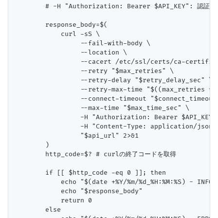
        # -H "Authorization: Bearer $API_KEY": 認
        response_body=$(

            curl -sS \

                 --fail-with-body \

                 --location \

                 --cacert /etc/ssl/certs/ca-certifica
                 --retry "$max_retries" \

                 --retry-delay "$retry_delay_sec" \

                 --retry-max-time "$((max_retries * r
                 --connect-timeout "$connect_timeout_
                 --max-time "$max_time_sec" \

                 -H "Authorization: Bearer $API_KEY" 
                 -H "Content-Type: application/json" 
                 "$api_url" 2>&1

        )

        http_code=$? # curlの終了コードを取得

        if [[ $http_code -eq 0 ]]; then

            echo "$(date +%Y/%m/%d_%H:%M:%S) - INF
            echo "$response_body"

            return 0

        else
