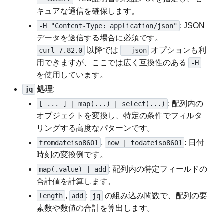
キュアな通信を確保します。
: JSON
-H "Content-Type: application/json"
データを送信する場合に必須です。
以降では
オプションも利
curl 7.82.0
--json
用できますが、ここでは広く互換性のある
-H
を使用しています。
処理
:
jq
: 配列内の
[ ... ] | map(...) | select(...)
オブジェクトを変換し、特定の条件でフィルタ
リングする高度なパターンです。
,
: 日付
fromdateiso8601
now | todateiso8601
時刻の変換例です。
: 配列内の特定フィールドの
map(.value) | add
合計値を計算します。
,
:
の組み込み関数で、配列の要
length
add
jq
素数や数値の合計を算出します。