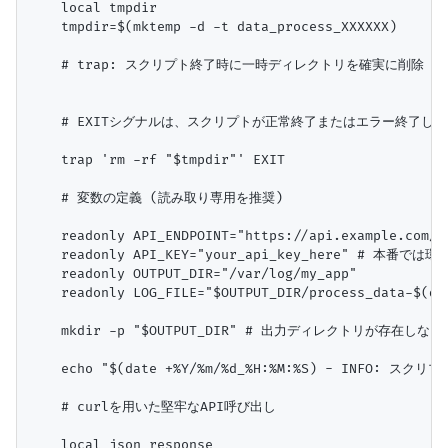
    local tmpdir

    tmpdir=$(mktemp -d -t data_process_XXXXXX)

    # trap: スクリプト終了時に一時ディレクトリを確実に削除

    # EXITシグナルは、スクリプトが正常終了またはエラー終了し
    trap 'rm -rf "$tmpdir"' EXIT

    # 変数の定義 (読み取り専用を推奨)

    readonly API_ENDPOINT="https://api.example.com/da
    readonly API_KEY="your_api_key_here" # 
    readonly OUTPUT_DIR="/var/log/my_app"

    readonly LOG_FILE="$OUTPUT_DIR/process_data-$(dat
    mkdir -p "$OUTPUT_DIR" # 出力ディレクトリが存在しな
    echo "$(date +%Y/%m/%d_%H:%M:%S) - INFO: スクリプト
    # curlを用いた堅牢なAPI呼び出し

    local json_response
