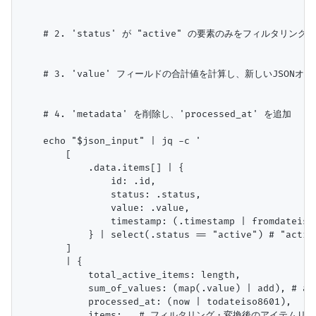
    # 2. 'status' が "active" の要素のみをフィルタリング

    # 3. 'value' フィールドの合計値を計算し、新しいJSONオ
    # 4. 'metadata' を削除し、'processed_at' を追加

    echo "$json_input" | jq -c '

        [

            .data.items[] | {

                id: .id,

                status: .status,

                value: .value,

                timestamp: (.timestamp | fromdat
            } | select(.status == "active") # "a
        ]

        | {

            total_active_items: length,

            sum_of_values: (map(.value) | add), #
            processed_at: (now | todateiso8601),

            items: . # フィルタリング・変換後のアイテムリス