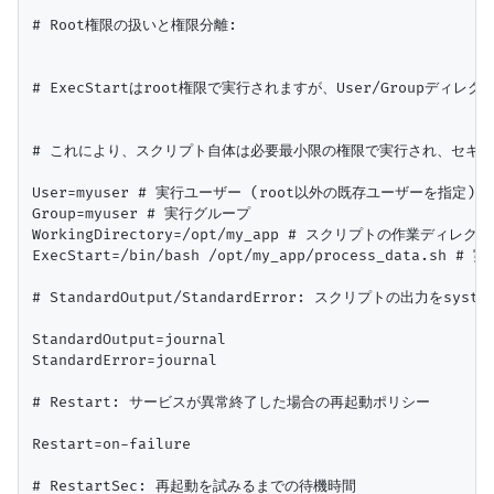
# Root権限の扱いと権限分離:

# ExecStartはroot権限で実行されますが、User/Groupディ
# これにより、スクリプト自体は必要最小限の権限で実行され、セキュ
User=myuser # 実行ユーザー (root以外の既存ユーザーを指定)

Group=myuser # 実行グループ

WorkingDirectory=/opt/my_app # スクリプトの作業ディレクト
ExecStart=/bin/bash /opt/my_app/process_data.s
# StandardOutput/StandardError: スクリプトの出力をsystem
StandardOutput=journal

StandardError=journal

# Restart: サービスが異常終了した場合の再起動ポリシー

Restart=on-failure

# RestartSec: 再起動を試みるまでの待機時間
