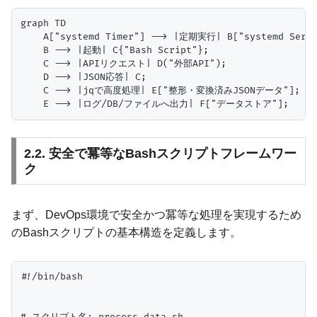
graph TD

    A["systemd Timer"] --> |定期実行| B["systemd Servic
    B --> |起動| C{"Bash Script"};

    C --> |APIリクエスト| D("外部API");

    D --> |JSON応答| C;

    C --> |jqで高度処理| E["整形・変換済みJSONデータ"];

2.2. 安全で冪等なBashスクリプトフレームワー
ク
まず、DevOps環境で安全かつ冪等な処理を実現するため
のBashスクリプトの基本構造を定義します。
#!/bin/bash
