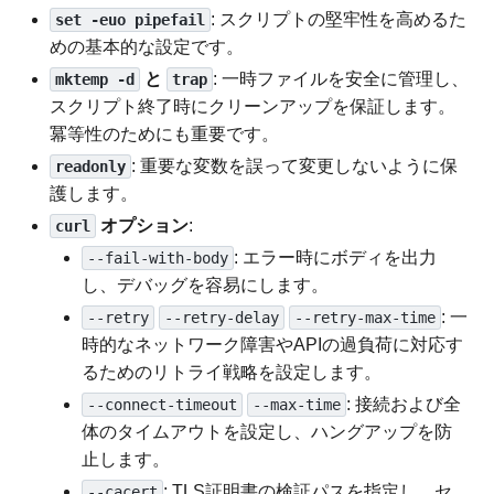
: スクリプトの堅牢性を高めるた
set -euo pipefail
めの基本的な設定です。
と
: 一時ファイルを安全に管理し、
mktemp -d
trap
スクリプト終了時にクリーンアップを保証します。
冪等性のためにも重要です。
: 重要な変数を誤って変更しないように保
readonly
護します。
オプション
:
curl
: エラー時にボディを出力
--fail-with-body
し、デバッグを容易にします。
: 一
--retry
--retry-delay
--retry-max-time
時的なネットワーク障害やAPIの過負荷に対応す
るためのリトライ戦略を設定します。
: 接続および全
--connect-timeout
--max-time
体のタイムアウトを設定し、ハングアップを防
止します。
: TLS証明書の検証パスを指定し、セ
--cacert