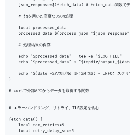
    json_response=$(fetch_data) # fetch_data関数でデ
    # jqを用いた高度なJSON処理

    local processed_data

    processed_data=$(process_json "$json_response
    # 処理結果の保存

    echo "$processed_data" | tee -a "$LOG_FILE"

    echo "$processed_data" > "$tmpdir/output_$(date +
    echo "$(date +%Y/%m/%d_%H:%M:%S) - INFO: スクリプト
}

# curlで外部APIからデータを取得する関数

# エラーハンドリング、リトライ、TLS設定を含む

fetch_data() {

    local max_retries=5

    local retry_delay_sec=5
