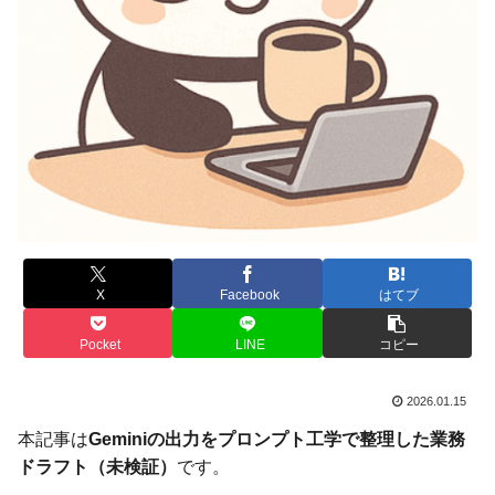
X
Facebook
はてブ
Pocket
LINE
コピー
2026.01.15
本記事は
Geminiの出力をプロンプト工学で整理した業務
ドラフト（未検証）
です。