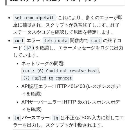
: これにより、多くのエラーが即
set -euo pipefail
座に捕捉され、スクリプトが異常終了します。終了
ステータスやログを確認して原因を特定します。
エラー
:
関数内で
の終了コ
curl
fetch_data
curl
ード (
) を確認し、エラーメッセージをログに出力
$?
しています。
ネットワークの問題:
,
curl: (6) Could not resolve host
(7) Failed to connect
API認証エラー: HTTP 401/403 (レスポンスボデ
ィを確認)
APIサーバーエラー: HTTP 5xx (レスポンスボデ
ィを確認)
パースエラー
:
は不正なJSON入力に対してエ
jq
jq
ラーを出力し、スクリプトが中断されます。