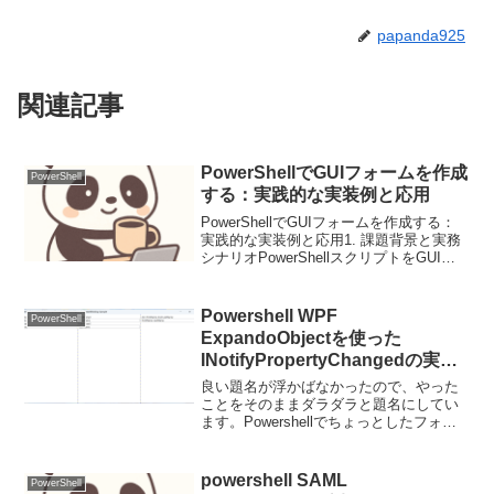
papanda925
関連記事
PowerShellでGUIフォームを作成
PowerShell
する：実践的な実装例と応用
PowerShellでGUIフォームを作成する：
実践的な実装例と応用1. 課題背景と実務
シナリオPowerShellスクリプトをGUI化
することで、非技術者でも容易に操作で
きるツールを作成できます。例えば、フ
ァイル一括処理スクリプトをGUI...
Powershell WPF
PowerShell
ExpandoObjectを使った
INotifyPropertyChangedの実
装、XamlのMultiBindingによる
良い題名が浮かばなかったので、やった
文字列結合サンプル
ことをそのままダラダラと題名にしてい
ます。Powershellでちょっとしたフォー
ムを作りたいので、その勉強のために作
成したサンプルです。Xamlちょっと面白
いかも。 PowershellでINotify...
powershell SAML
PowerShell