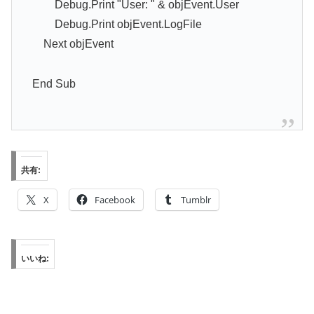
Debug.Print "User: " & objEvent.User
Debug.Print objEvent.LogFile
Next objEvent
End Sub
共有:
X
Facebook
Tumblr
いいね: