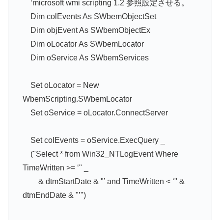
‘microsoft wmi scripting 1.2 参照設定させる。
Dim colEvents As SWbemObjectSet
Dim objEvent As SWbemObjectEx
Dim oLocator As SWbemLocator
Dim oService As SWbemServices
Set oLocator = New
WbemScripting.SWbemLocator
Set oService = oLocator.ConnectServer
Set colEvents = oService.ExecQuery _
("Select * from Win32_NTLogEvent Where
TimeWritten >= ‘" _
& dtmStartDate & "’ and TimeWritten < ‘" &
dtmEndDate & "’")