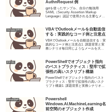
AuthnRequest 例
gptを使ったサンプル、自分の勉強用
SAML（Security Assertion Markup
Language）認証で使用される主要なメッ
セージには、以下のようなものがありま
す。AuthnRequest：認証要求を表すメッ
セージで、ユー...
VBAでOutlookメールを自動送信
Outlook [VBA]
する：実践的なコード例と注意点
VBAでOutlookメールを自動送信する：実
践的なコード例と注意点1. 課題背景と実
務シナリオ毎日同じようなメールを大量
に送ったり、定期的な報告メールを送信
したりする業務は、担当者の貴重な時間
を浪費します。VBAでOutlookメールの
PowerShellでオブジェクト指向
EXCEL
自...
のベストプラクティス：堅牢で拡
張性の高いスクリプト構築
PowerShellでオブジェクト指向のベスト
プラクティス：堅牢で拡張性の高いスク
リプト構築1. 課題背景と実務シナリオ大
規模なシステム管理や自動化タスクにお
いて、PowerShellスクリプトは不可欠で
す。しかし、単純なスクリプトでは保
Powershell
PowerShell
守...
Windows.AI.MachineLearning名
前空間のオブジェクト作成