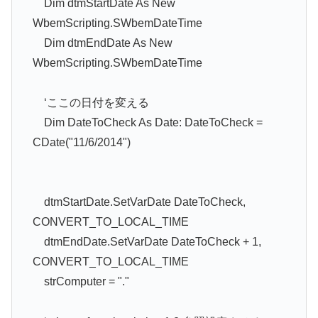
Dim dtmStartDate As New
WbemScripting.SWbemDateTime
Dim dtmEndDate As New
WbemScripting.SWbemDateTime
‘ここの日付を変える
Dim DateToCheck As Date: DateToCheck =
CDate("11/6/2014")
dtmStartDate.SetVarDate DateToCheck,
CONVERT_TO_LOCAL_TIME
dtmEndDate.SetVarDate DateToCheck + 1,
CONVERT_TO_LOCAL_TIME
strComputer = "."