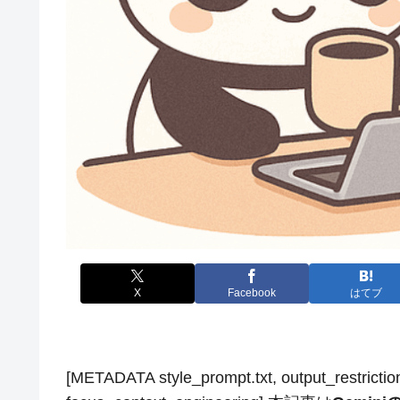
X
Facebook
はてブ
[METADATA style_prompt.txt, output_restrict