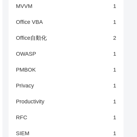
MVVM
1
Office VBA
1
Office自動化
2
OWASP
1
PMBOK
1
Privacy
1
Productivity
1
RFC
1
SIEM
1