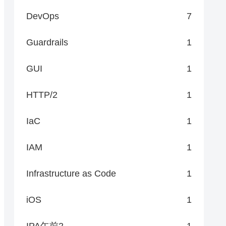
DevOps
7
Guardrails
1
GUI
1
HTTP/2
1
IaC
1
IAM
1
Infrastructure as Code
1
iOS
1
IPA午前2
1