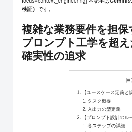
focus=context_engineering] 本記事は
Gemi
検証）
です。
複雑な業務要件を担保
プロンプト工学を超え
確実性の追求
目
【ユースケース定義と
タスク概要
入出力の型定義
【プロンプト設計のル
各ステップの詳細