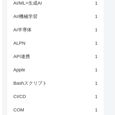
AI/ML>生成AI
1
AI/機械学習
1
AI半導体
1
ALPN
1
API連携
1
Apple
1
Bashスクリプト
1
CI/CD
1
COM
1