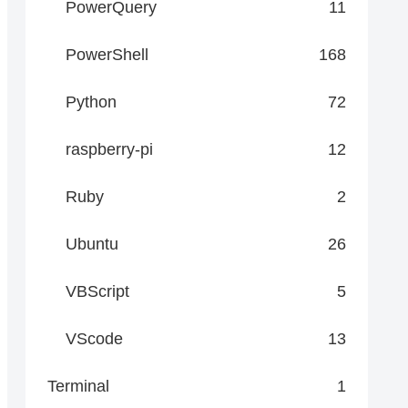
PowerQuery
11
PowerShell
168
Python
72
raspberry-pi
12
Ruby
2
Ubuntu
26
VBScript
5
VScode
13
Terminal
1