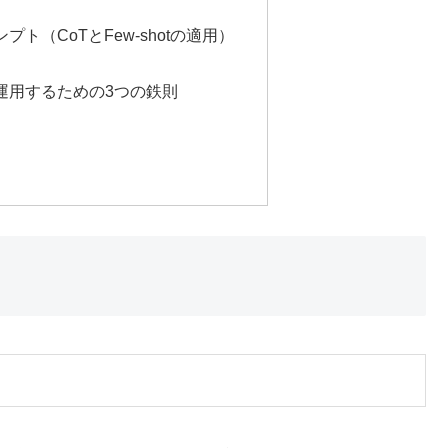
】
ト（CoTとFew-shotの適用）
運用するための3つの鉄則