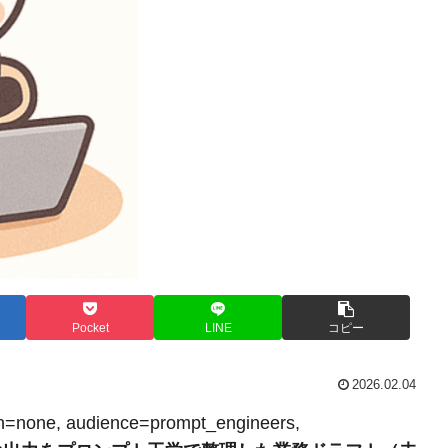
Pocket
LINE
コピー
2026.02.04
ion=none, audience=prompt_engineers,