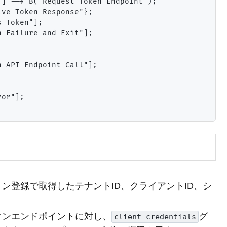
] --> B("Request Token Endpoint");

ve Token Response"};

 Token"];

 Failure and Exit"];

 API Endpoint Call"];

or"];

ケーション登録で取得したテナントID、クライアントID、シ
のトークンエンドポイントに対し、
グ
client_credentials