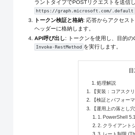
ラントタイプでPOSTリクエストを送信し
https://graph.microsoft.com/.default
トークン検証と格納
: 応答からアクセストー
ヘッダーに格納します。
API呼び出し
: トークンを使用し、目的のG
を実行します。
Invoke-RestMethod
目
処理解説
【実装：コアスク
【検証とパフォー
【運用上の落とし
1. PowerShe
2. クライアン
3. レート制限 (Thr