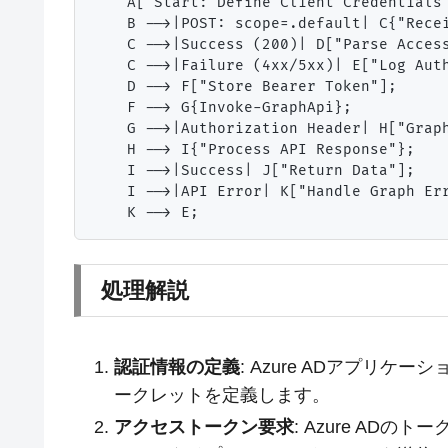
    A["Start: Define Client Credentials"
    B -->|POST: scope=.default| C{"Recei
    C -->|Success (200)| D["Parse Access
    C -->|Failure (4xx/5xx)| E["Log Auth
    D --> F["Store Bearer Token"];

    F --> G{Invoke-GraphApi};

    G -->|Authorization Header| H["Graph
    H --> I{"Process API Response"};

    I -->|Success| J["Return Data"];

    I -->|API Error| K["Handle Graph Err
処理解説
認証情報の定義
: Azure ADアプリ
ークレットを定義します。
アクセストークン要求
: Azure AD