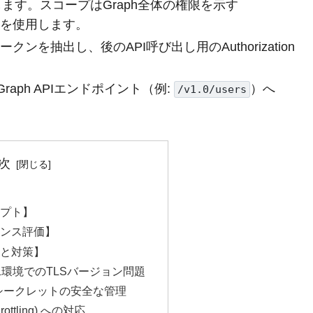
ます。スコープはGraph全体の権限を示す
を使用します。
クンを抽出し、後のAPI呼び出し用のAuthorization
raph APIエンドポイント（例:
）へ
/v1.0/users
次
リプト】
マンス評価】
穴と対策】
ll 5.1環境でのTLSバージョン問題
トシークレットの安全な管理
ottling) への対応