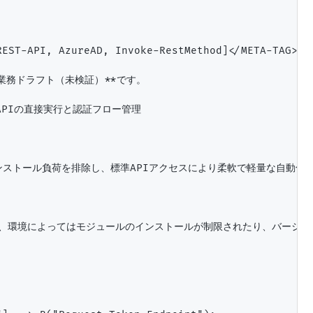
EST-API, AzureAD, Invoke-RestMethod]</META-TAG>

業務ドラフト（未検証）**です。

h APIの直接実行と認証フロー管理

インストール負荷を排除し、標準APIアクセスにより柔軟で軽量な自動化を
は便利ですが、環境によってはモジュールのインストールが制限されたり、バージョ