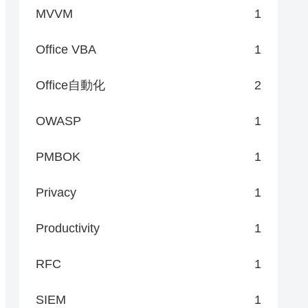
MVVM
1
Office VBA
1
Office自動化
2
OWASP
1
PMBOK
1
Privacy
1
Productivity
1
RFC
1
SIEM
1