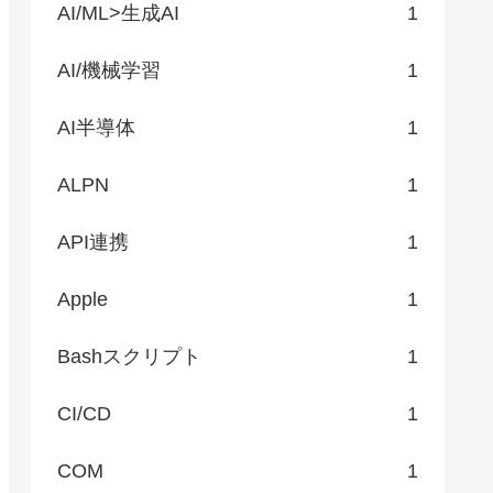
AI/ML>生成AI
1
AI/機械学習
1
AI半導体
1
ALPN
1
API連携
1
Apple
1
Bashスクリプト
1
CI/CD
1
COM
1