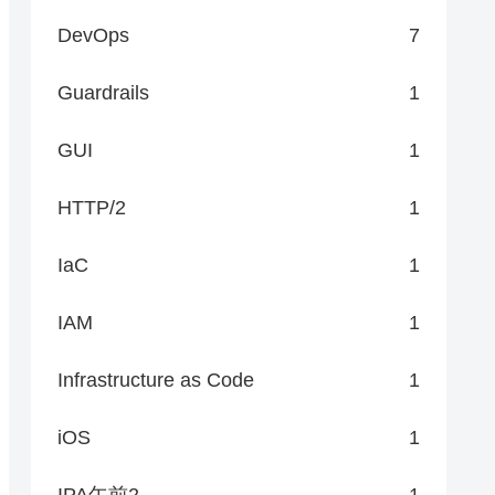
DevOps
7
Guardrails
1
GUI
1
HTTP/2
1
IaC
1
実現します。

IAM
1
ン管理が複雑になったりする問題があります。本設計では、`Invoke-Rest
Infrastructure as Code
1
iOS
1
IPA午前2
1