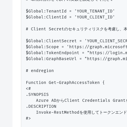
$Global:TenantId = 'YOUR_TENANT_ID'

$Global:ClientId = 'YOUR_CLIENT_ID'

# Client Secretのセキュリティリスクを考慮し、本
$Global:ClientSecret = 'YOUR_CLIENT_SECR
$Global:Scope = 'https://graph.microsoft
$Global:TokenEndpoint = "https://login.m
$Global:GraphBaseUrl = "https://graph.mi
# endregion

Function Get-GraphAccessToken {

<#

.SYNOPSIS

    Azure ADからClient Credentials 
.DESCRIPTION

    Invoke-RestMethodを使用してトークンエ
#>
