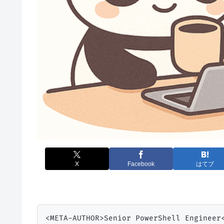
X
Facebook
はてブ
<META-AUTHOR>Senior PowerShell Engineer<