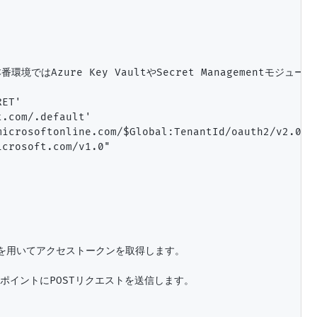
番環境ではAzure Key VaultやSecret Managementモジ
ET' 

.com/.default'

icrosoftonline.com/$Global:TenantId/oauth2/v2.0/to
crosoft.com/v1.0"

Grantを用いてアクセストークンを取得します。

ンドポイントにPOSTリクエストを送信します。
