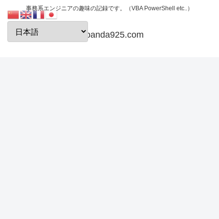
事務系エンジニアの趣味の記録です。（VBA PowerShell etc..）
papanda925.com