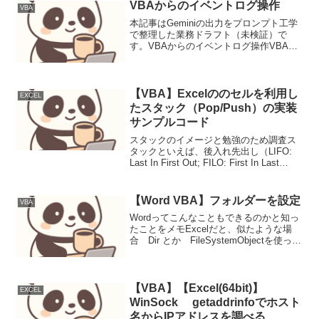
VBAからのイベントログ操作
VBA
本記事はGeminiの出力をプロンプト工学
で整理した業務ドラフト（未検証）で
す。VBAからのイベントログ操作VBAか
らWindowsイベントログを操作すること
で、アプリケーションの実行状況やエラ
ーをシステムレベルで記録・監視できま
す。本記事...
【VBA】Excelののセルを利用し
EXCEL
たスタック（Pop/Push）の実装
サンプルコード
スタックのイメージと勉強のため調査ス
タックといえば、後入れ先出し（LIFO:
Last In First Out; FILO: First In Last
Out）データ入れることをPop、データ出
すことをPushと言う。Unixやdosコ...
【Word VBA】フォルダーを設定
VBA
Wordってこんなこともできるのかと知っ
たことをメモExcelだと、似たような場
合 Dir とか FileSystemObjectを使って
いたような場合によってはAPIとか。'文
書を検索するフォルダーを設定する。' フ
ォルダ指定() Wor...
【VBA】【Excel(64bit)】
EXCEL
WinSock getaddrinfoでホスト
名からIPアドレスを調べる