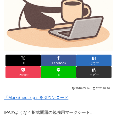
X
Facebook
はてブ
Pocket
LINE
コピー
2016.03.14
2025.09.07
「MarkSheet.zip」をダウンロード
IPAのような４択式問題の勉強用マークシート。