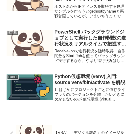
ホスト名からIPアドレスを取得する処理
サンプルを作ろうとgethostbynameと悪
戦苦闘しているが、いまいちうまくでき
ない。他に何か方法がないか調べていた
ら、たまたま stackoverflowのサイトを調
べていたらgetaddrinf...
PowerShell バックグラウンドジ
EXCEL
ョブとして実行した自作関数の進
行状況をリアルタイムで把握する
例
Receive-jobで進行状況を随時取得 自作
関数をStart-Jobを使ってバックグラウン
ド実行するなら、やはり進行状況はしり
たいところだ。そこで、Receive-jobで進
行状況を随時取得する例を作ってみた。
function DoTe...
Python仮想環境 (venv) 入門:
EXCEL
source venv/bin/activate を解説
1. はじめにプロジェクトごとに依存ライ
ブラリのバージョンを分離したいときに
欠かせないのが 仮想環境 (virtual
environment) です。本記事では、その核
心コマンド source venv/bin/activate を中
心に...
【VBA】「デジタル署名」のイメージを