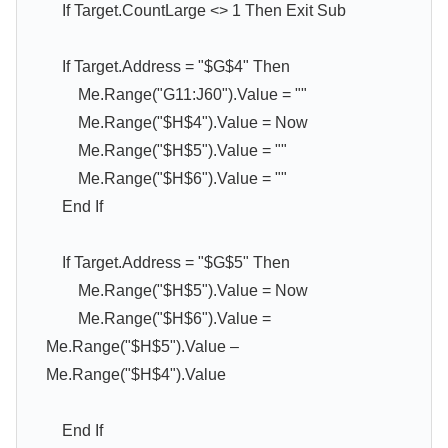
If Target.CountLarge <> 1 Then Exit Sub
If Target.Address = "$G$4" Then
Me.Range("G11:J60").Value = ""
Me.Range("$H$4").Value = Now
Me.Range("$H$5").Value = ""
Me.Range("$H$6").Value = ""
End If
If Target.Address = "$G$5" Then
Me.Range("$H$5").Value = Now
Me.Range("$H$6").Value =
Me.Range("$H$5").Value –
Me.Range("$H$4").Value
End If