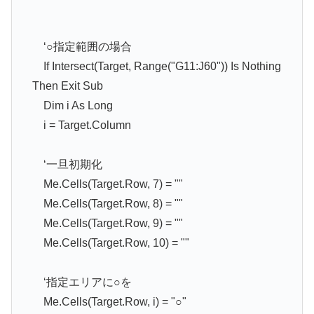
‘○指定範囲の場合
If Intersect(Target, Range("G11:J60")) Is Nothing
Then Exit Sub
Dim i As Long
i = Target.Column
‘一旦初期化
Me.Cells(Target.Row, 7) = ""
Me.Cells(Target.Row, 8) = ""
Me.Cells(Target.Row, 9) = ""
Me.Cells(Target.Row, 10) = ""
‘指定エリアに○を
Me.Cells(Target.Row, i) = "○"