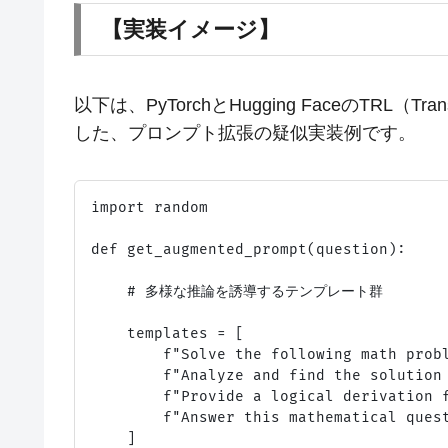
【実装イメージ】
以下は、PyTorchとHugging FaceのTRL（Tran
した、プロンプト拡張の疑似実装例です。
import random

def get_augmented_prompt(question):

    # 多様な推論を誘導するテンプレート群

    templates = [

        f"Solve the following math probl
        f"Analyze and find the solution 
        f"Provide a logical derivation f
        f"Answer this mathematical quest
    ]
