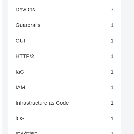
DevOps
7
Guardrails
1
GUI
1
HTTP/2
1
IaC
1
IAM
1
Infrastructure as Code
1
iOS
1
IPA午前2
1