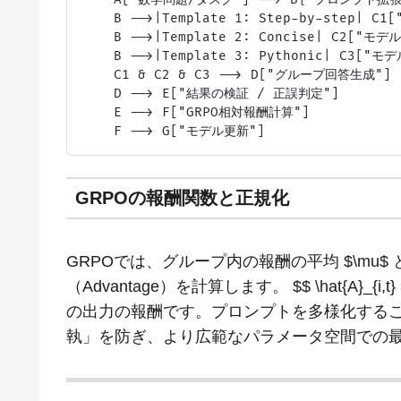
    B -->|Template 1: Step-by-step| C1
    B -->|Template 2: Concise| C2["モデル
    B -->|Template 3: Pythonic| C3["モデ
    C1 & C2 & C3 --> D["グループ回答生成"]

    D --> E["結果の検証 / 正誤判定"]

    E --> F["GRPO相対報酬計算"]

GRPOの報酬関数と正規化
GRPOでは、グループ内の報酬の平均 $\mu$ 
（Advantage）を計算します。 $$ \hat{A}_{i,t} = \
の出力の報酬です。プロンプトを多様化することで
執」を防ぎ、より広範なパラメータ空間での