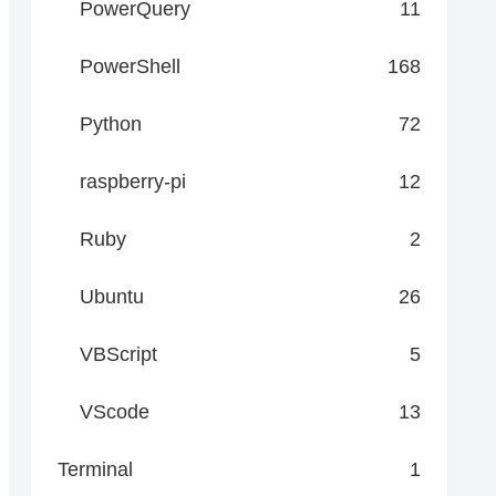
PowerQuery
11
PowerShell
168
Python
72
raspberry-pi
12
Ruby
2
Ubuntu
26
VBScript
5
VScode
13
Terminal
1