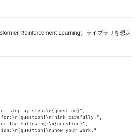
sformer Reinforcement Learning）ライブラリを想定
em step by step:\n{question}",

for:\n{question}\nThink carefully.",

or the following:\n{question}",

ion:\n{question}\nShow your work."
