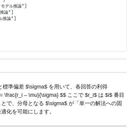
["モデル推論"]

推論"]

ル推論"]

と標準偏差 $\sigma$ を用いて、各回答の利得
frac{r_i – \mu}{\sigma} $$ ここで $r_i$ は $i$ 番目
、分母となる $\sigma$ が「単一の解法への固
最適化を可能にします。