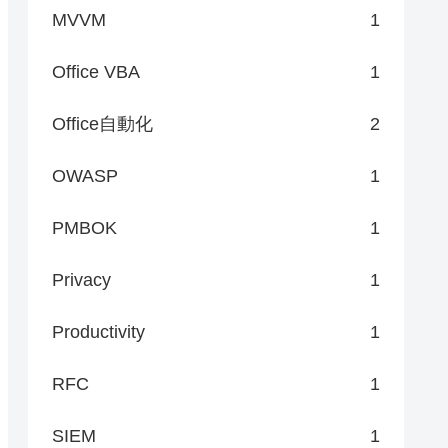
MVVM
1
Office VBA
1
Office自動化
2
OWASP
1
PMBOK
1
Privacy
1
Productivity
1
RFC
1
SIEM
1