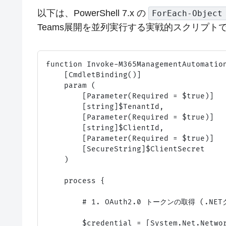
以下は、PowerShell 7.x の
ForEach-Object
Teams展開を並列実行する実戦的スクリプト
function Invoke-M365ManagementAutomation
    [CmdletBinding()]

    param (

        [Parameter(Required = $true)]

        [string]$TenantId,

        [Parameter(Required = $true)]

        [string]$ClientId,

        [Parameter(Required = $true)]

        [SecureString]$ClientSecret

    )

    process {

        # 1. OAuth2.0 トークンの取得 (.N
        $credential = [System.Net.Networ