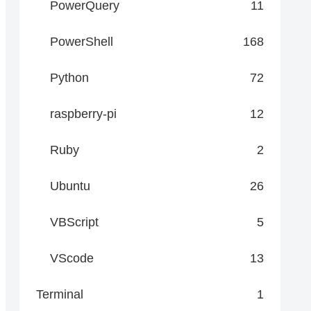
PowerQuery
11
PowerShell
168
Python
72
raspberry-pi
12
pplication/x-www-form-urlencoded" -Body $body

Ruby
2
Ubuntu
26
VBScript
5
VScode
13
a@example.com" },

Terminal
1
b@example.com" }
