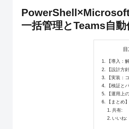
PowerShell×Micros
一括管理とTeams自
目
【導入：
【設計方
【実装：
【検証と
【運用上
【まとめ
共有:
いいね: