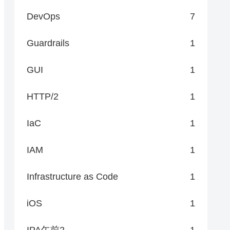
DevOps
7
Guardrails
1
GUI
1
HTTP/2
1
IaC
1
IAM
1
Infrastructure as Code
1
iOS
1
IPA午前2
1