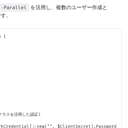
を活用し、複数のユーザー作成と
 -Parallel
です。
 {

ETクラスを活用した認証)

kCredential]::new("", $ClientSecret).Password
