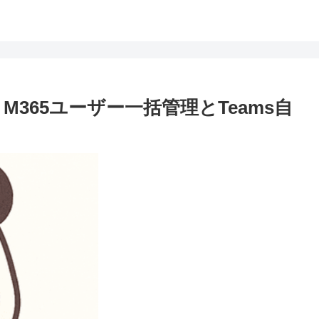
Graph：M365ユーザー一括管理とTeams自