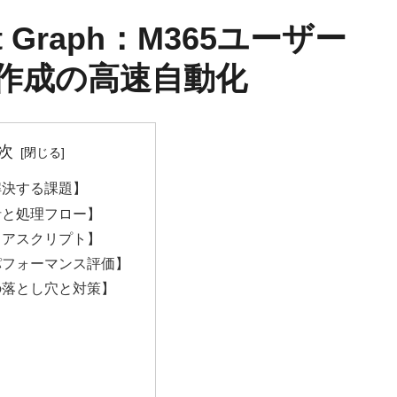
oft Graph：M365ユーザー
動作成の高速自動化
次
解決する課題】
針と処理フロー】
コアスクリプト】
パフォーマンス評価】
の落とし穴と対策】
】