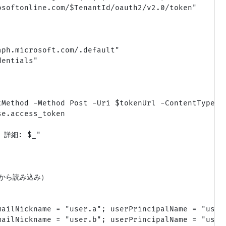
softonline.com/$TenantId/oauth2/v2.0/token"

ph.microsoft.com/.default"

entials"

tMethod -Method Post -Uri $tokenUrl -ContentType "a
e.access_token

詳細: $_"

等から読み込み）

ailNickname = "user.a"; userPrincipalName = "user.
ailNickname = "user.b"; userPrincipalName = "user.