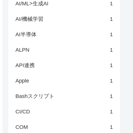
AI/ML>生成AI
1
AI/機械学習
1
AI半導体
1
ALPN
1
API連携
1
Apple
1
Bashスクリプト
1
CI/CD
1
COM
1