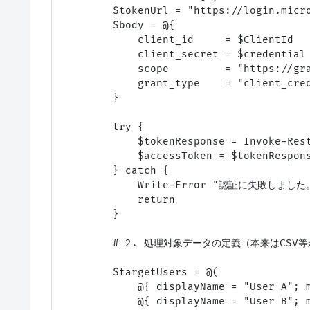
        $tokenUrl = "https://login.micro
        $body = @{

            client_id     = $ClientId

            client_secret = $credential

            scope         = "https://gra
            grant_type    = "client_cred
        }

        try {

            $tokenResponse = Invoke-Res
            $accessToken = $tokenRespons
        } catch {

            Write-Error "認証に失敗しました。
            return

        }

        # 2. 処理対象データの定義（本来はCSV
        $targetUsers = @(

            @{ displayName = "User A"; m
            @{ displayName = "User B"; m