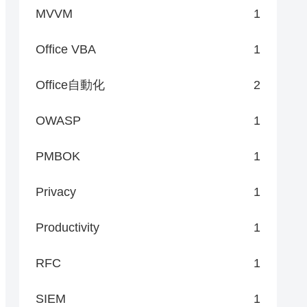
MVVM
1
Office VBA
1
Office自動化
2
OWASP
1
PMBOK
1
Privacy
1
Productivity
1
RFC
1
SIEM
1