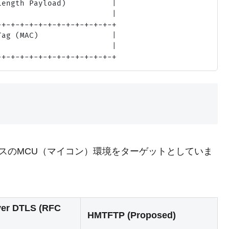
ength Payload)          |

                        |

+-+-+-+-+-+-+-+-+-+-+-+-+

ag (MAC)                |

                        |

ソースのMCU（マイコン）環境をターゲットとしていま
ver DTLS (RFC
HMTFTP (Proposed)