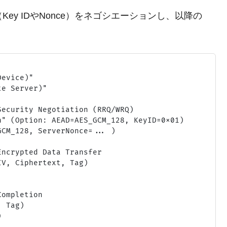
ey IDやNonce）をネゴシエーションし、以降の
evice)"

e Server)"

ecurity Negotiation (RRQ/WRQ)

" (Option: AEAD=AES_GCM_128, KeyID=0x01)

CM_128, ServerNonce=... )

ncrypted Data Transfer

V, Ciphertext, Tag)

ompletion

 Tag)
