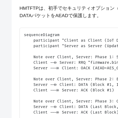
HMTFTPは、初手でセキュリティオプション（K
DATAパケットをAEADで保護します。
sequenceDiagram

    participant "Client as Client (IoT D
    participant "Server as Server (Updat
    Note over Client, Server: Phase 1: S
    Client ->> Server: RRQ "firmware.bin
    Server -->> Client: OACK (AEAD=AES_G
    Note over Client, Server: Phase 2: E
    Server ->> Client: DATA (Block #1, I
    Client -->> Server: ACK (Block #1)

    Note over Client, Server: Phase 3: C
    Server ->> Client: DATA (Last Block,