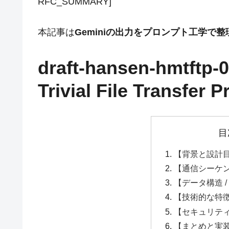
RFC_SUMMARY]
本記事は
Geminiの出力をプロンプト工学で
draft-hansen-hmtftp-
Trivial File Transfer P
目
【背景と設計
【通信シーケ
【データ構造 
【技術的な特
【セキュリテ
【まとめと実