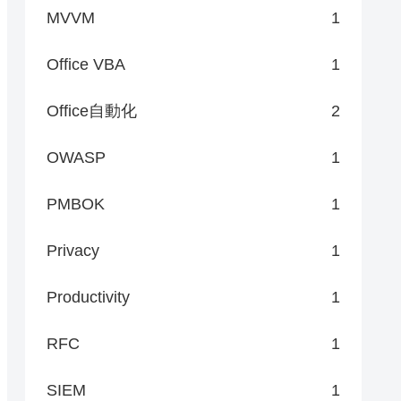
MVVM
1
Office VBA
1
Office自動化
2
OWASP
1
PMBOK
1
Privacy
1
Productivity
1
RFC
1
SIEM
1