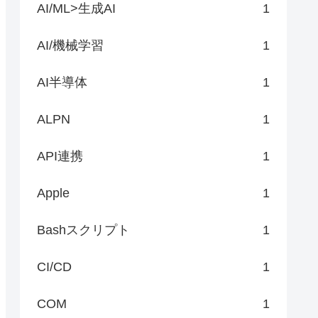
AI/ML>生成AI
1
AI/機械学習
1
AI半導体
1
ALPN
1
API連携
1
Apple
1
Bashスクリプト
1
CI/CD
1
COM
1