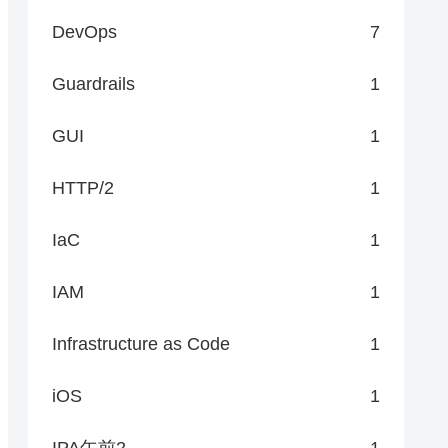
DevOps
7
Guardrails
1
GUI
1
HTTP/2
1
IaC
1
IAM
1
Infrastructure as Code
1
iOS
1
IPA午前2
1