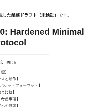
整理した業務ドラフト（未検証）
です。
00: Hardened Minimal
rotocol
次
目標】
ンスと動作】
/ パケットフォーマット】
徴と比較】
ィ考慮事項】
装への影響】