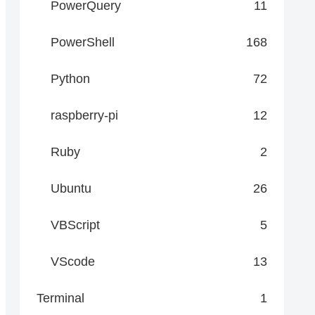
PowerQuery
11
PowerShell
168
Python
72
raspberry-pi
12
Ruby
2
Ubuntu
26
VBScript
5
VScode
13
Terminal
1