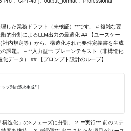
5 Pro”, “GPT-4o”], “output_format”: “Professional
整理した業務ドラフト（未検証）**です。 # 複雑な要
的分割によるLLM出力の最適化 ## 【ユースケー
（社内規定等）から、構造化された要件定義書を生成
題。 – **入力型**: プレーンテキスト（非構造化
SON（構造化データ） ## 【プロンプト設計のループ】
テップ別の逐次生成"]

「構造化」の3フェーズに分割。 2. **実行**: 前のステ
精度を維持。 3. **評価**: 出力された各項目がソース