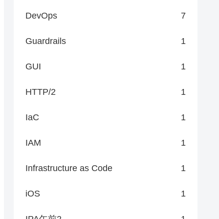
DevOps
7
Guardrails
1
GUI
1
HTTP/2
1
IaC
1
IAM
1
Infrastructure as Code
1
iOS
1
IPA午前2
1