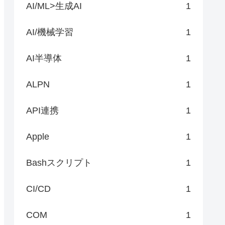
AI/ML>生成AI
1
AI/機械学習
1
AI半導体
1
ALPN
1
API連携
1
Apple
1
Bashスクリプト
1
CI/CD
1
COM
1