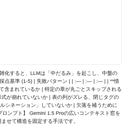
複雑化すると、LLMは「中だるみ」を起こし、中盤の
-5) | 失敗パターン | | :— | :— | :— | | **情
全て含まれているか | 特定の章が丸ごとスキップされる
n/JSON形式が崩れていないか | 表の列がズレる、閉じタグの
件を「ハルシネーション」していないか | 欠落を補うために
ンプト】 Gemini 1.5 Proの広いコンテキスト窓を
囲ませて構造を固定する手法です。