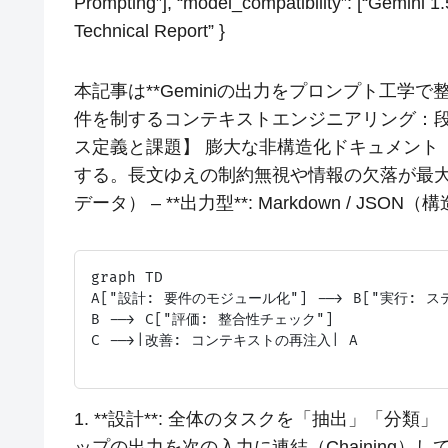
Prompting”], “model_compatibility”: [“Gemini 1.
Technical Report” }
本記事は**Geminiの出力をプロンプト工学で
件を制するコンテキストエンジニアリング：段階
ス定義と課題】 膨大な非構造化ドキュメント
する。長文ゆえの制約無視や情報の欠落が最大の課
データ） – **出力型**: Markdown / J
graph TD

A["設計: 要件のモジュール化"] --> B["実行: ス
B --> C["評価: 整合性チェック"]

C -->|改善: コンテキストの再注入| A

1. **設計**: 全体のタスクを「抽出」「分類」
ップの出力を次の入力に連結（Chaining）して