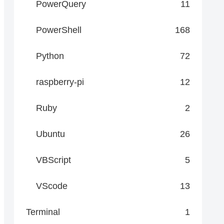
PowerQuery
11
PowerShell
168
Python
72
raspberry-pi
12
Ruby
2
Ubuntu
26
VBScript
5
VScode
13
Terminal
1