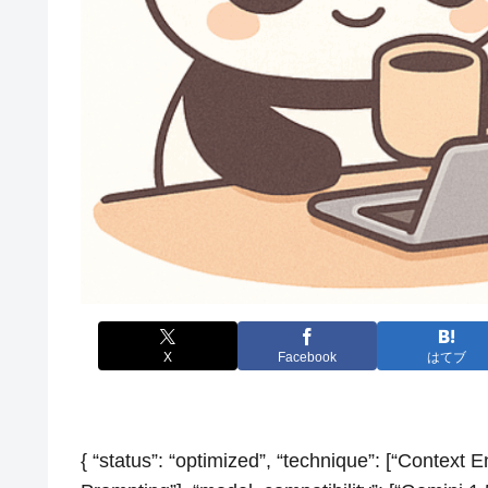
X
Facebook
はてブ
{ “status”: “optimized”, “technique”: [“Context