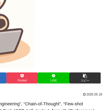
Pocket
LINE
コピー
2026.05.18
 Engineering”, “Chain-of-Thought”, “Few-shot