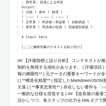
- 異常系: 役員による申請

Output:

| 分類 | 条件 | 処理 |

| :--- | :--- | :--- |

| 正常系 | 申請者＝承認者 | 自動承認 |

| 異常系 | 申請者が役員 | 別途個別承認 |

# Input Data

## 【評価指標と誤り分析】 コンテキストが
制約を無視する傾向があります。 | 評価項目 | 採点基準 (1
報の網羅性** | 元データの重要キーワードが
| | **構造化精度** | 指定したMarkdow
欠落 | | **事実忠実性** | 存在しない要
一般的な仕様を捏造する | ## 【改良後の最適プロ
活かしつつ、各ステップの出力をXMLタグで