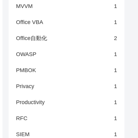
MVVM
1
Office VBA
1
Office自動化
2
OWASP
1
PMBOK
1
Privacy
1
Productivity
1
RFC
1
SIEM
1