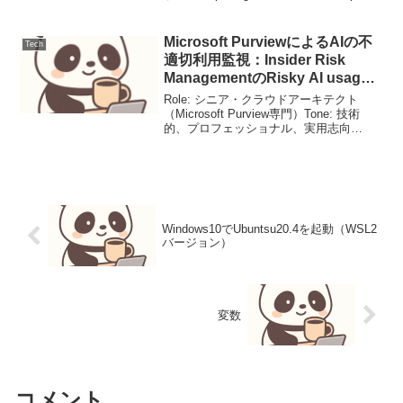
GRPO：多様なテンプレートによる数学
推論訓練の安定化【要点サマリ】GRPO
の学習不安定性を「プロン...
Microsoft PurviewによるAIの不
Tech
適切利用監視：Insider Risk
ManagementのRisky AI usage
実装ガイド
Role: シニア・クラウドアーキテクト
（Microsoft Purview専門）Tone: 技術
的、プロフェッショナル、実用志向
Frameworks: Microsoft Well-Architected
Framework (Secur...
Windows10でUbuntsu20.4を起動（WSL2
バージョン）
変数
コメント