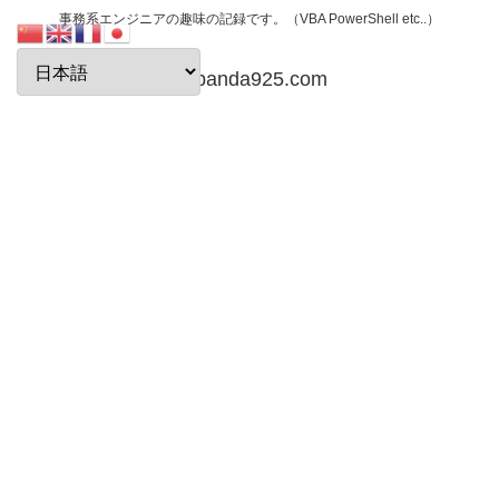
事務系エンジニアの趣味の記録です。（VBA PowerShell etc..）
papanda925.com