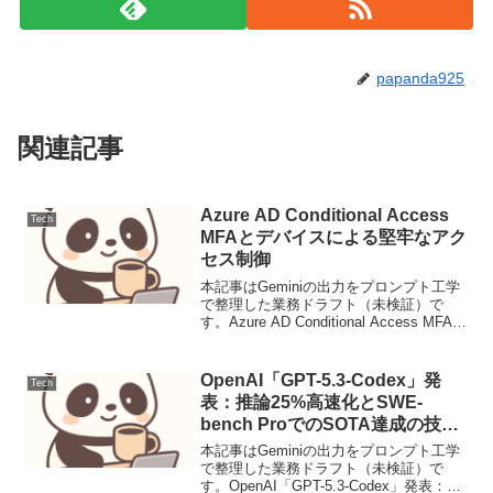
papanda925
関連記事
Azure AD Conditional Access
Tech
MFAとデバイスによる堅牢なアク
セス制御
本記事はGeminiの出力をプロンプト工学
で整理した業務ドラフト（未検証）で
す。Azure AD Conditional Access MFAと
デバイスによる堅牢なアクセス制御アー
キテクチャの概要Microsoft Entra ID（旧
A...
OpenAI「GPT-5.3-Codex」発
Tech
表：推論25%高速化とSWE-
bench ProでのSOTA達成の技術
的背景
本記事はGeminiの出力をプロンプト工学
で整理した業務ドラフト（未検証）で
す。OpenAI「GPT-5.3-Codex」発表：推