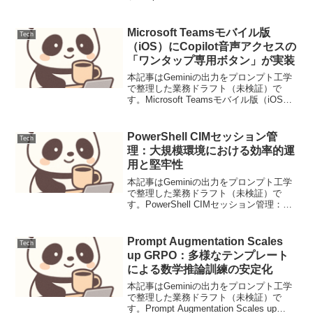
論25%高速化とSWE-bench Proでの
SOTA達成の技術的背景【要点サマリ】
OpenAIは、ソフトウェ...
Microsoft Teamsモバイル版
Tech
（iOS）にCopilot音声アクセスの
「ワンタップ専用ボタン」が実装
本記事はGeminiの出力をプロンプト工学
で整理した業務ドラフト（未検証）で
す。Microsoft Teamsモバイル版（iOS）
にCopilot音声アクセスの「ワンタップ専
用ボタン」が実装Teams iOSアプリのホ
ーム画面から直接Cop...
PowerShell CIMセッション管
Tech
理：大規模環境における効率的運
用と堅牢性
本記事はGeminiの出力をプロンプト工学
で整理した業務ドラフト（未検証）で
す。PowerShell CIMセッション管理：大
規模環境における効率的運用と堅牢性
Windows環境の管理において、
WMI（Windows Management ...
Prompt Augmentation Scales
Tech
up GRPO：多様なテンプレート
による数学推論訓練の安定化
本記事はGeminiの出力をプロンプト工学
で整理した業務ドラフト（未検証）で
す。Prompt Augmentation Scales up