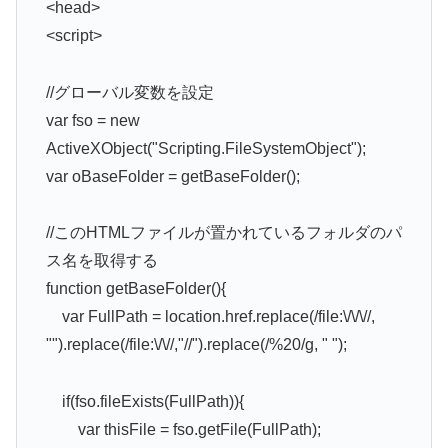
<head>
<script>
//グローバル変数を設定
var fso = new
ActiveXObject("Scripting.FileSystemObject");
var oBaseFolder = getBaseFolder();
//このHTMLファイルが置かれているフォルダのパ
ス名を取得する
function getBaseFolder(){
var FullPath = location.href.replace(/file:\/\/\//,
"").replace(/file:\/\//,"//").replace(/%20/g, " ");
if(fso.fileExists(FullPath)){
var thisFile = fso.getFile(FullPath);