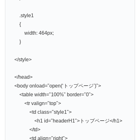
.style1
{
width: 464px;
}
</style>
</head>
<body onload="open(‘トップページ’)">
<table width="100%" border="0">
<tr valign="top">
<td class="style1">
<h1 id="headerH1">トップページ</h1>
</td>
<td align="right">