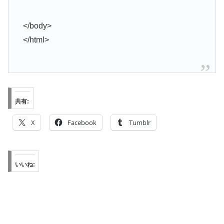
</body>
</html>
共有:
X
Facebook
Tumblr
いいね: