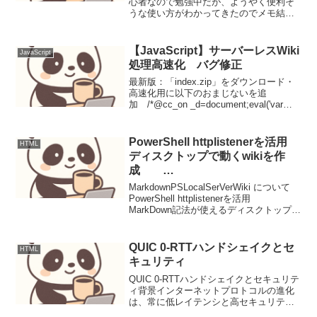
心者なので勉強中だが、ようやく便利そ
うな使い方がわかってきたのでメモ結合
の関係がわかってきて、ちょっと楽し
い。まず、サンプルのテーブルとして
Ｔ１ と Ｔ２ を作成 F1にテーブル
【JavaScript】サーバーレスWiki
JavaScript
間で結合したいキ...
処理高速化 バグ修正
最新版：「index.zip」をダウンロード・
高速化用に以下のおまじないを追
加 /*@cc_on _d=document;eval('var
document=_d')@*/ これで、体感的に確
かに表示早くなった。・新規作成時、コ
ンテンツ名...
PowerShell httplistenerを活用
HTML
ディスクトップで動くwikiを作
成
MarkdownPSLocalSerVerWiki
MarkdownPSLocalSerVerWiki について
PowerShell httplistenerを活用
MarkDown記法が使えるディスクトップ上
で動くwiki（ローカルサーバ版）使い方：
リポジトリ―をダウンロードし、中に入
って...
QUIC 0-RTTハンドシェイクとセ
HTML
キュリティ
QUIC 0-RTTハンドシェイクとセキュリテ
ィ背景インターネットプロトコルの進化
は、常に低レイテンシと高セキュリティ
の追求にありました。従来のHTTP/1.1は