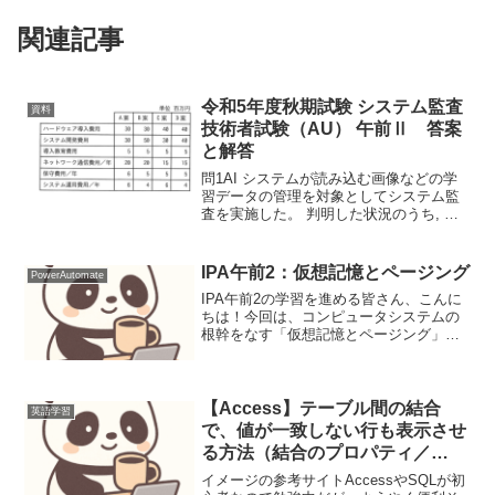
関連記事
令和5年度秋期試験 システム監査
資料
技術者試験（AU） 午前Ⅱ 答案
と解答
問1AI システムが読み込む画像などの学
習データの管理を対象としてシステム監
査を実施した。 判明した状況のうち, 監
査人が, 指摘事項として監査報告書に記載
すべきものはどれか。ア AI システムの学
習期間中における学習データの責任追跡
IPA午前2：仮想記憶とページング
PowerAutomate
性を確...
IPA午前2の学習を進める皆さん、こんに
ちは！今回は、コンピュータシステムの
根幹をなす「仮想記憶とページング」と
いうテーマを取り上げます。この概念
は、限られた物理メモリを効率的に使
い、複数のプログラムを同時に動かすた
めのOSの重要な機能であ...
【Access】テーブル間の結合
英語学習
で、値が一致しない行も表示させ
る方法（結合のプロパティ／
JOIN）
イメージの参考サイトAccessやSQLが初