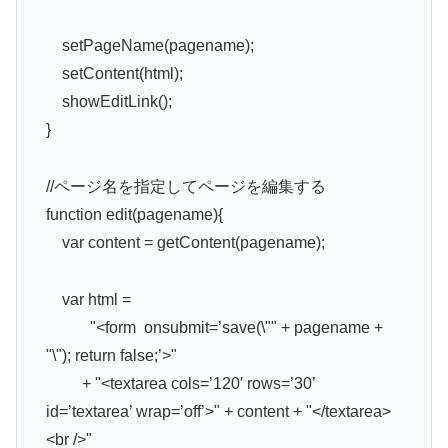
setPageName(pagename);
setContent(html);
showEditLink();
}
//ページ名を指定してページを編集する
function edit(pagename){
var content = getContent(pagename);
var html =
"<form onsubmit=’save(\"" + pagename +
"\"); return false;’>"
+ "<textarea cols=’120′ rows=’30’
id=’textarea’ wrap=’off’>" + content + "</textarea>
<br />"