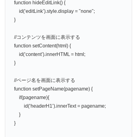
function hideEditLink() {
id(‘editLink’).style.display = "none";
}
//コンテンツを画面に表示する
function setContent(html) {
id(‘content’).innerHTML = html;
}
//ページ名を画面に表示する
function setPageName(pagename) {
if(pagename){
id(‘headerH1’).innerText = pagename;
}
}