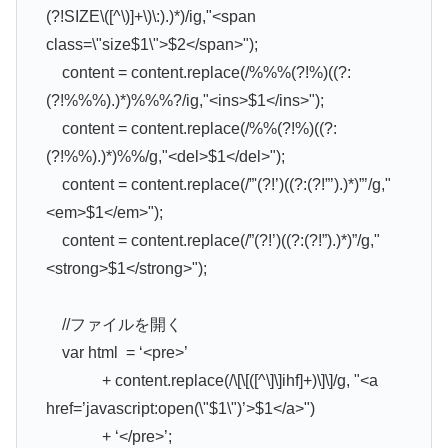
(?!SIZE\([^\)]+\)\:).)*)/ig,"<span
class=\"size$1\">$2</span>");
content = content.replace(/%%%(?!%)((?:
(?!%%%).)*)%%%?/ig,"<ins>$1</ins>");
content = content.replace(/%%(?!%)((?:
(?!%%).)*)%%/g,"<del>$1</del>");
content = content.replace(/”'(?!’)((?:(?!”’).)*)”’/g,"
<em>$1</em>");
content = content.replace(/”(?!’)((?:(?!”).)*)”/g,"
<strong>$1</strong>");
//ファイルを開く
var html = ‘<pre>’
+ content.replace(/\[\[([^\]\]ihf]+)\]\]/g, "<a
href=’javascript:open(\"$1\")’>$1</a>")
+ ‘</pre>’;