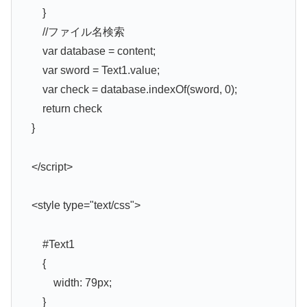
}
//ファイル名検索
var database = content;
var sword = Text1.value;
var check = database.indexOf(sword, 0);
return check
}
</script>
<style type="text/css">
#Text1
{
width: 79px;
}