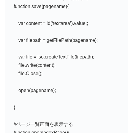
function save(pagename){
var content = id(‘textarea’).value;;
var filepath = getFilePath(pagename);
var file = fso.createTextFile(filepath);
file.write(content);
file.Close();
open(pagename);
}
//ページ一覧画面を表示する
function openIndexPage(){