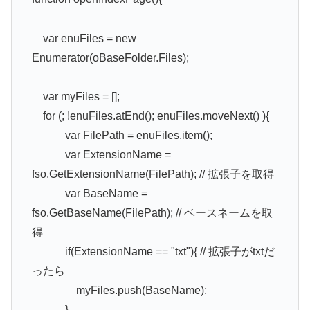
var enuFiles = new
Enumerator(oBaseFolder.Files);
var myFiles = [];
for (; !enuFiles.atEnd(); enuFiles.moveNext() ){
var FilePath = enuFiles.item();
var ExtensionName =
fso.GetExtensionName(FilePath); // 拡張子を取得
var BaseName =
fso.GetBaseName(FilePath); // ベースネームを取
得
if(ExtensionName == "txt"){ // 拡張子がtxtだ
ったら
myFiles.push(BaseName);
}