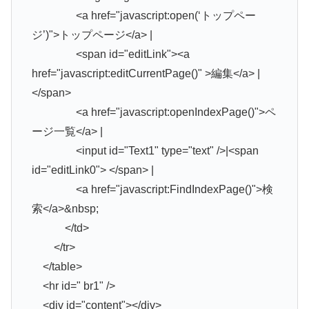
<a href="javascript:open(‘トップペー
ジ’)">トップページ</a> |
<span id="editLink"><a
href="javascript:editCurrentPage()" >編集</a> |
</span>
<a href="javascript:openIndexPage()">ペ
ージ一覧</a> |
<input id="Text1" type="text" />|<span
id="editLink0"> </span> |
<a href="javascript:FindIndexPage()">検
索</a>&nbsp;
</td>
</tr>
</table>
<hr id=" br1" />
<div id="content"></div>