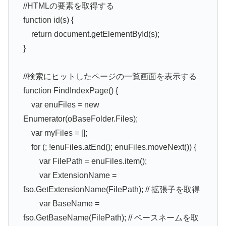
//HTMLの要素を取得する
function id(s) {
return document.getElementById(s);
}
//検索にヒットしたページの一覧画面を表示する
function FindIndexPage() {
var enuFiles = new
Enumerator(oBaseFolder.Files);
var myFiles = [];
for (; !enuFiles.atEnd(); enuFiles.moveNext()) {
var FilePath = enuFiles.item();
var ExtensionName =
fso.GetExtensionName(FilePath); // 拡張子を取得
var BaseName =
fso.GetBaseName(FilePath); // ベースネームを取