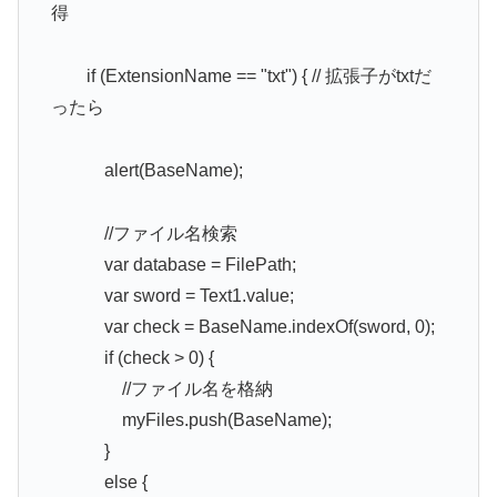
得
if (ExtensionName == "txt") { // 拡張子がtxtだ
ったら
alert(BaseName);
//ファイル名検索
var database = FilePath;
var sword = Text1.value;
var check = BaseName.indexOf(sword, 0);
if (check > 0) {
//ファイル名を格納
myFiles.push(BaseName);
}
else {