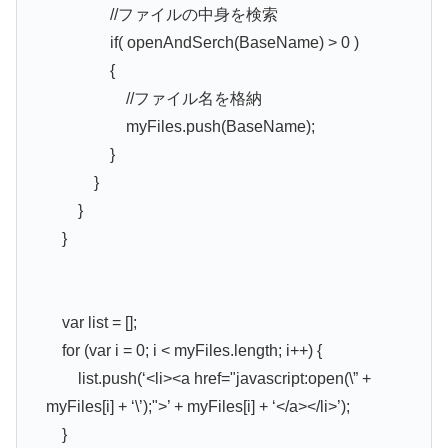
//ファイルの中身を検索
if( openAndSerch(BaseName) > 0 )
{
//ファイル名を格納
myFiles.push(BaseName);
}
}
}
}
var list = [];
for (var i = 0; i < myFiles.length; i++) {
list.push(‘<li><a href="javascript:open(\” +
myFiles[i] + ‘\’);">’ + myFiles[i] + ‘</a></li>’);
}