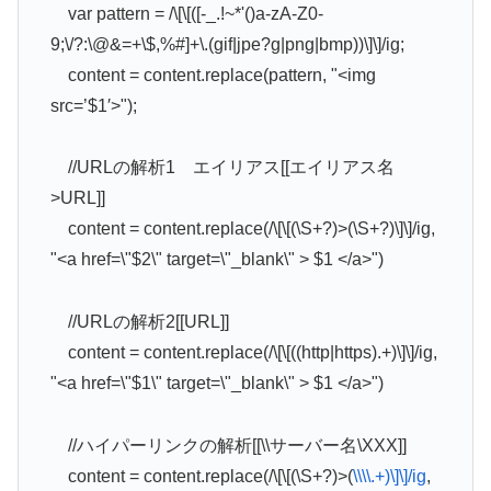
var pattern = /\[\[([-_.!~*'()a-zA-Z0-
9;\/?:\@&=+\$,%#]+\.(gif|jpe?g|png|bmp))\]\]/ig;
content = content.replace(pattern, "<img
src=’$1′>");
//URLの解析1 エイリアス[[エイリアス名
>URL]]
content = content.replace(/\[\[(\S+?)>(\S+?)\]\]/ig,
"<a href=\"$2\" target=\"_blank\" > $1 </a>")
//URLの解析2[[URL]]
content = content.replace(/\[\[((http|https).+)\]\]/ig,
"<a href=\"$1\" target=\"_blank\" > $1 </a>")
//ハイパーリンクの解析[[\\サーバー名\XXX]]
content = content.replace(/\[\[(\S+?)>(
\\\\.+)\]\]/ig
,