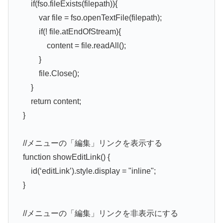
if(fso.fileExists(filepath)){
var file = fso.openTextFile(filepath);
if(! file.atEndOfStream){
content = file.readAll();
}
file.Close();
}
return content;
}
//メニューの「編集」リンクを表示する
function showEditLink() {
id(‘editLink’).style.display = "inline";
}
//メニューの「編集」リンクを非表示にする