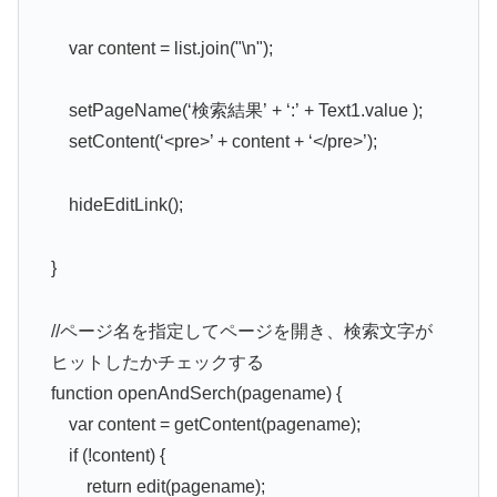
var content = list.join("\n");
setPageName(‘検索結果’ + ‘:’ + Text1.value );
setContent(‘<pre>’ + content + ‘</pre>’);
hideEditLink();
}
//ページ名を指定してページを開き、検索文字が
ヒットしたかチェックする
function openAndSerch(pagename) {
var content = getContent(pagename);
if (!content) {
return edit(pagename);