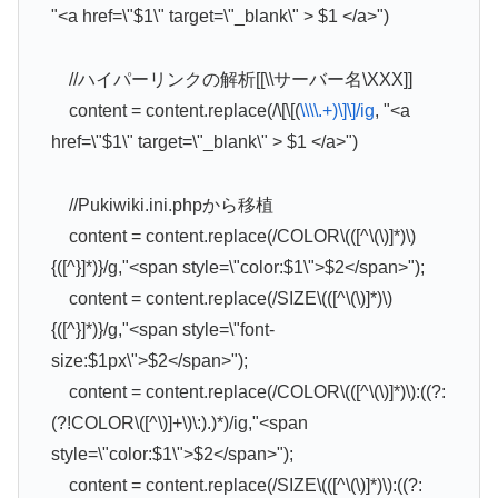
"<a href=\"$1\" target=\"_blank\" > $1 </a>")
//ハイパーリンクの解析[[\\サーバー名\XXX]]
content = content.replace(/\[\[(
\\\\.+)\]\]/ig
, "<a
href=\"$1\" target=\"_blank\" > $1 </a>")
//Pukiwiki.ini.phpから移植
content = content.replace(/COLOR\(([^\(\)]*)\)
{([^}]*)}/g,"<span style=\"color:$1\">$2</span>");
content = content.replace(/SIZE\(([^\(\)]*)\)
{([^}]*)}/g,"<span style=\"font-
size:$1px\">$2</span>");
content = content.replace(/COLOR\(([^\(\)]*)\):((?:
(?!COLOR\([^\)]+\)\:).)*)/ig,"<span
style=\"color:$1\">$2</span>");
content = content.replace(/SIZE\(([^\(\)]*)\):((?: