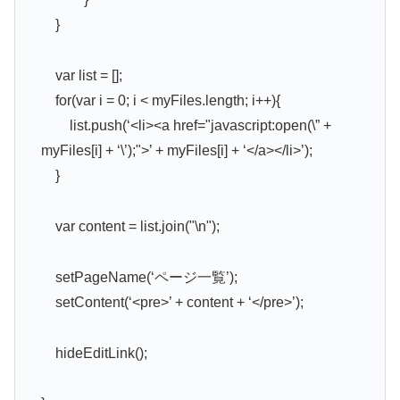
}
var list = [];
for(var i = 0; i < myFiles.length; i++){
list.push(‘<li><a href="javascript:open(\” +
myFiles[i] + ‘\’);">’ + myFiles[i] + ‘</a></li>’);
}
var content = list.join("\n");
setPageName(‘ページ一覧’);
setContent(‘<pre>’ + content + ‘</pre>’);
hideEditLink();