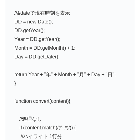
//&dateで現在時刻を表示
DD = new Date();
DD.getYear();
Year = DD.getYear();
Month = DD.getMonth() + 1;
Day = DD.getDate();
return Year + "年" + Month + "月" + Day + "日";
}
function convert(content){
//処理なし
if (content.match(/(^ .*)/)) {
//ハイライト 1行分