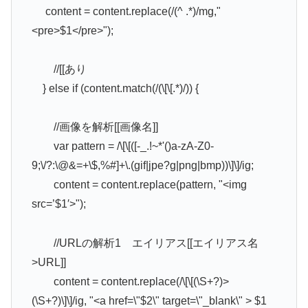
content = content.replace(/(^ .*)/mg,"
<pre>$1</pre>");
//[[あり
} else if (content.match(/(\[\[.*)/)) {
//画像を解析[[画像名]]
var pattern = /\[\[([-_.!~*'()a-zA-Z0-
9;\/?:\@&=+\$,%#]+\.(gif|jpe?g|png|bmp))\]\]/ig;
content = content.replace(pattern, "<img
src=’$1′>");
//URLの解析1 エイリアス[[エイリアス名
>URL]]
content = content.replace(/\[\[(\S+?)>
(\S+?)\]\]/ig, "<a href=\"$2\" target=\"_blank\" > $1