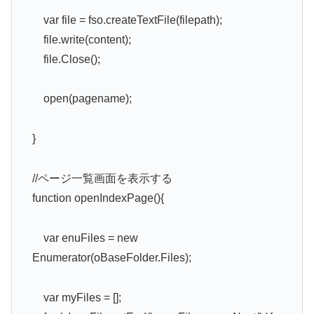
var file = fso.createTextFile(filepath);
file.write(content);
file.Close();
open(pagename);
}
//ページ一覧画面を表示する
function openIndexPage(){
var enuFiles = new
Enumerator(oBaseFolder.Files);
var myFiles = [];