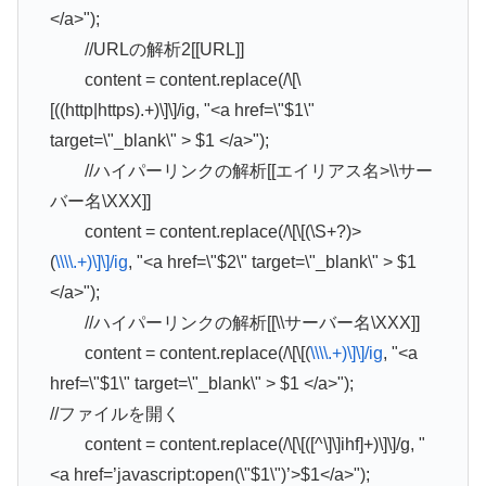
</a>");
//URLの解析2[[URL]]
content = content.replace(/\[\
[((http|https).+)\]\]/ig, "<a href=\"$1\"
target=\"_blank\" > $1 </a>");
//ハイパーリンクの解析[[エイリアス名>\\サー
バー名\XXX]]
content = content.replace(/\[\[(\S+?)>
(
\\\\.+)\]\]/ig
, "<a href=\"$2\" target=\"_blank\" > $1
</a>");
//ハイパーリンクの解析[[\\サーバー名\XXX]]
content = content.replace(/\[\[(
\\\\.+)\]\]/ig
, "<a
href=\"$1\" target=\"_blank\" > $1 </a>");
//ファイルを開く
content = content.replace(/\[\[([^\]\]ihf]+)\]\]/g, "
<a href=’javascript:open(\"$1\")’>$1</a>");