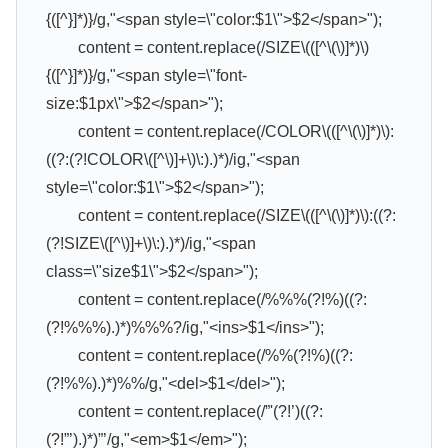
{([^}]*)}/g,"<span style=\"color:$1\">$2</span>");
content = content.replace(/SIZE\(([^\(\)]*)\)
{([^}]*)}/g,"<span style=\"font-
size:$1px\">$2</span>");
content = content.replace(/COLOR\(([^\(\)]*)\):
((?:(?!COLOR\([^\)]+\)\:).)*)/ig,"<span
style=\"color:$1\">$2</span>");
content = content.replace(/SIZE\(([^\(\)]*)\):((?:
(?!SIZE\([^\)]+\)\:).)*)/ig,"<span
class=\"size$1\">$2</span>");
content = content.replace(/%%%(?!%)((?:
(?!%%%).)*)%%%?/ig,"<ins>$1</ins>");
content = content.replace(/%%(?!%)((?:
(?!%%).)*)%%/g,"<del>$1</del>");
content = content.replace(/”'(?!’)((?:
(?!”’).)*)”’/g,"<em>$1</em>");