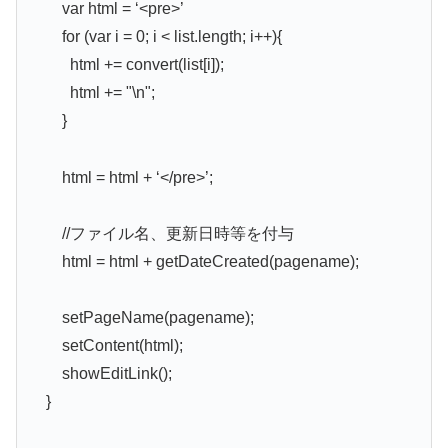
var html = ‘<pre>’
for (var i = 0; i < list.length; i++){
html += convert(list[i]);
html += "\n";
}
html = html + ‘</pre>’;
//ファイル名、更新日時等を付与
html = html + getDateCreated(pagename);
setPageName(pagename);
setContent(html);
showEditLink();
}