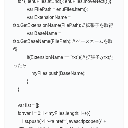
for (; !enuFiles.atEnd(); enuFiles.moveNext() ){
var FilePath = enuFiles.item();
var ExtensionName =
fso.GetExtensionName(FilePath); // 拡張子を取得
var BaseName =
fso.GetBaseName(FilePath); // ベースネームを取
得
if(ExtensionName == "txt"){ // 拡張子がtxtだ
ったら
myFiles.push(BaseName);
}
}
var list = [];
for(var i = 0; i < myFiles.length; i++){
list.push(‘<li><a href="javascript:open(\” +