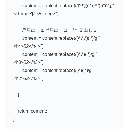
content = content.replace(/”(?!’)((?:(?!”).)*)”/g,"
<strong>$1</strong>");
//*見出し１ **見出し２ *** 見出し３
content = content.replace(/(\*\*\*)(.*)/g,"
<h4>$2</h4>");
content = content.replace(/(\*\*)(.*)/g,"
<h3>$2</h3>");
content = content.replace(/(\*)(.*)/g,"
<h2>$2</h2>");
}
return content;
}