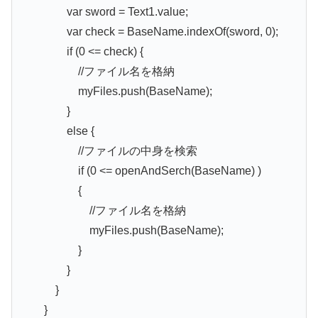
var sword = Text1.value;
var check = BaseName.indexOf(sword, 0);
if (0 <= check) {
//ファイル名を格納
myFiles.push(BaseName);
}
else {
//ファイルの中身を検索
if (0 <= openAndSerch(BaseName) )
{
//ファイル名を格納
myFiles.push(BaseName);
}
}
}
}