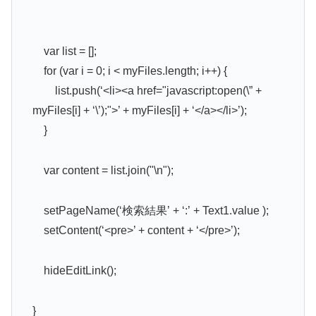
var list = [];
for (var i = 0; i < myFiles.length; i++) {
list.push(‘<li><a href="javascript:open(\” +
myFiles[i] + ‘\’);">’ + myFiles[i] + ‘</a></li>’);
}
var content = list.join("\n");
setPageName(‘検索結果’ + ‘:’ + Text1.value );
setContent(‘<pre>’ + content + ‘</pre>’);
hideEditLink();
}