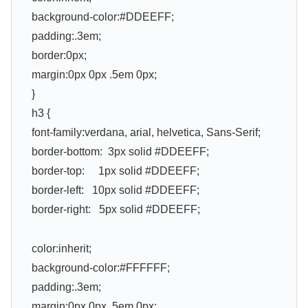
background-color:#DDEEFF;
padding:.3em;
border:0px;
margin:0px 0px .5em 0px;
}
h3 {
font-family:verdana, arial, helvetica, Sans-Serif;
border-bottom: 3px solid #DDEEFF;
border-top: 1px solid #DDEEFF;
border-left: 10px solid #DDEEFF;
border-right: 5px solid #DDEEFF;
color:inherit;
background-color:#FFFFFF;
padding:.3em;
margin:0px 0px .5em 0px;