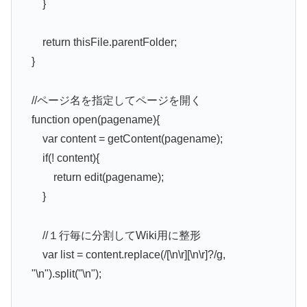
}
return thisFile.parentFolder;
}
//ページ名を指定してページを開く
function open(pagename){
var content = getContent(pagename);
if(! content){
return edit(pagename);
}
//１行毎に分割してWiki用に整形
var list = content.replace(/[\n\r][\n\r]?/g,
"\n").split("\n");