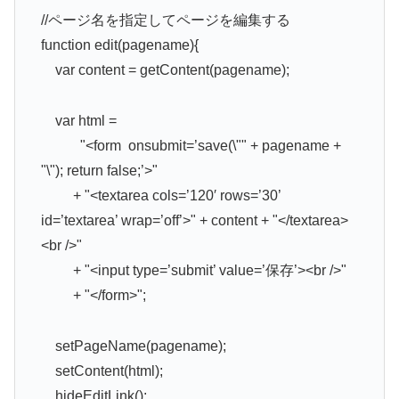
//ページ名を指定してページを編集する
function edit(pagename){
var content = getContent(pagename);
var html =
"<form onsubmit=’save(\"" + pagename +
"\"); return false;’>"
+ "<textarea cols=’120′ rows=’30’
id=’textarea’ wrap=’off’>" + content + "</textarea>
<br />"
+ "<input type=’submit’ value=’保存’><br />"
+ "</form>";
setPageName(pagename);
setContent(html);
hideEditLink();