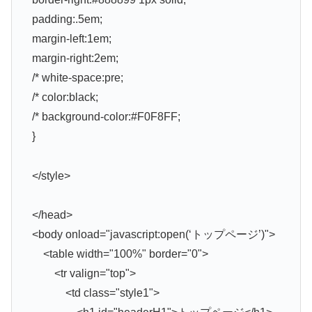
padding:.5em;
margin-left:1em;
margin-right:2em;
/* white-space:pre;
/* color:black;
/* background-color:#F0F8FF;
}
</style>
</head>
<body onload="javascript:open(‘トップページ’)">
<table width="100%" border="0">
<tr valign="top">
<td class="style1">