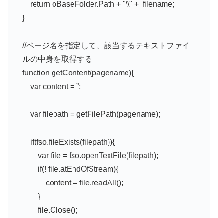
return oBaseFolder.Path + "\\" + filename;
}
//ページ名を指定して、該当するテキストファイ
ルの中身を取得する
function getContent(pagename){
var content = ”;
var filepath = getFilePath(pagename);
if(fso.fileExists(filepath)){
var file = fso.openTextFile(filepath);
if(! file.atEndOfStream){
content = file.readAll();
}
file.Close();