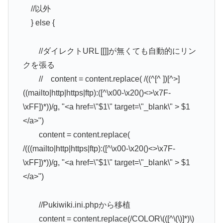
//以外
} else {
//ダイレクトURL [[]]が無くても自動的にリン
クを張る
// content = content.replace( /((^[^ ])[^>]
((mailto|http|https|ftp):([^\x00-\x20()<>\x7F-
\xFF])*))/g, "<a href=\"$1\" target=\"_blank\" > $1
</a>")
content = content.replace(
/(((mailto|http|https|ftp):([^\x00-\x20()<>\x7F-
\xFF])*))/g, "<a href=\"$1\" target=\"_blank\" > $1
</a>")
//Pukiwiki.ini.phpから移植
content = content.replace(/COLOR\(([^\(\)]*)\)