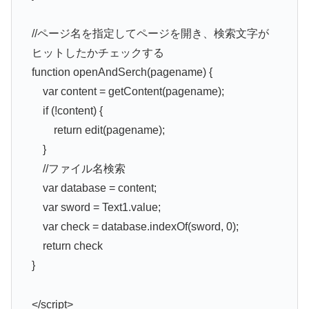
//ページ名を指定してページを開き、検索文字が
ヒットしたかチェックする
function openAndSerch(pagename) {
var content = getContent(pagename);
if (!content) {
return edit(pagename);
}
//ファイル名検索
var database = content;
var sword = Text1.value;
var check = database.indexOf(sword, 0);
return check
}
</script>