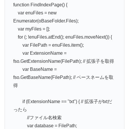
function FindIndexPage() {
var enuFiles = new
Enumerator(oBaseFolder.Files);
var myFiles = [];
for (; !enuFiles.atEnd(); enuFiles.moveNext()) {
var FilePath = enuFiles.item();
var ExtensionName =
fso.GetExtensionName(FilePath); // 拡張子を取得
var BaseName =
fso.GetBaseName(FilePath); // ベースネームを取
得
if (ExtensionName == "txt") { // 拡張子がtxtだ
ったら
//ファイル名検索
var database = FilePath;