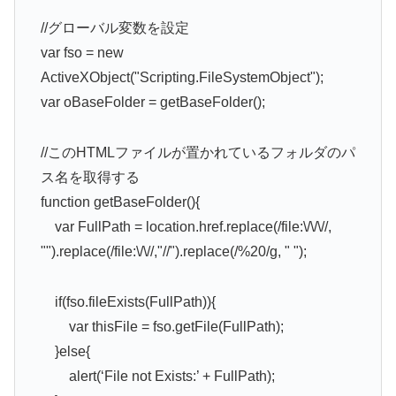
//グローバル変数を設定
var fso = new
ActiveXObject("Scripting.FileSystemObject");
var oBaseFolder = getBaseFolder();
//このHTMLファイルが置かれているフォルダのパ
ス名を取得する
function getBaseFolder(){
var FullPath = location.href.replace(/file:\/\/\//,
"").replace(/file:\/\//,"//").replace(/%20/g, " ");
if(fso.fileExists(FullPath)){
var thisFile = fso.getFile(FullPath);
}else{
alert(‘File not Exists:’ + FullPath);