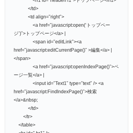
<h1 id="headerH1">トップページ</h1>
</td>
<td align="right">
<a href="javascript:open(‘トップペー
ジ’)">トップページ</a> |
<span id="editLink"><a
href="javascript:editCurrentPage()" >編集</a> |
</span>
<a href="javascript:openIndexPage()">ペ
ージ一覧</a> |
<input id="Text1" type="text" /> <a
href="javascript:FindIndexPage()">検索
</a>&nbsp;
</td>
</tr>
</table>