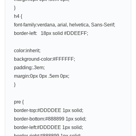
}
h4 {
font-family:verdana, arial, helvetica, Sans-Serif;
border-left: 18px solid #DDEEFF;
color:inherit;
background-color:#FFFFFF;
padding:.3em;
margin:0px 0px .5em 0px;
}
pre {
border-top:#DDDDEE 1px solid;
border-bottom:#888899 1px solid;
border-left:#DDDDEE 1px solid;
border-right:#888899 1px solid;