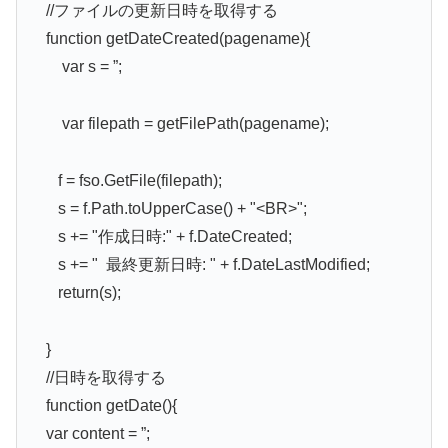
//ファイルの更新日時を取得する
function getDateCreated(pagename){
var s = ”;
var filepath = getFilePath(pagename);
f = fso.GetFile(filepath);
s = f.Path.toUpperCase() + "<BR>";
s += "作成日時:" + f.DateCreated;
s += " 最終更新日時: " + f.DateLastModified;
return(s);
}
//日時を取得する
function getDate(){
var content = ”;