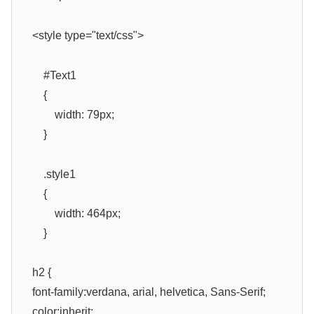
<style type="text/css">
#Text1
{
width: 79px;
}
.style1
{
width: 464px;
}
h2 {
font-family:verdana, arial, helvetica, Sans-Serif;
color:inherit;