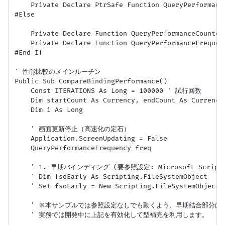
    Private Declare PtrSafe Function QueryPerformanc
#Else

    Private Declare Function QueryPerformanceCounter
    Private Declare Function QueryPerformanceFrequen
#End If

' 性能比較のメインルーチン

Public Sub CompareBindingPerformance()

    Const ITERATIONS As Long = 100000 ' 試行回数

    Dim startCount As Currency, endCount As Currency,
    Dim i As Long

    ' 画面更新停止（高速化の定石）

    Application.ScreenUpdating = False

    QueryPerformanceFrequency freq

    ' 1. 早期バインディング (要参照設定: Microsoft Scripting
    ' Dim fsoEarly As Scripting.FileSystemObject

    ' Set fsoEarly = New Scripting.FileSystemObject

    ' ※本サンプルでは参照設定なしでも動くよう、早期結合部分は
    ' 実務では開発中に上記を有効化して型補完を利用します。
