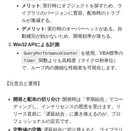
メリット
: 実行時にオブジェクトを探すため、ラ
イブラリのバージョンに寛容。配布時のトラブ
ルが激減する。
デメリット
: 実行時のオーバーヘッドがある。自
動補完が効かないため、開発効率が落ちる。
Win32 APIによる計測
:
を使用。VBA標準の
QueryPerformanceCounter
関数よりも高精度（マイクロ秒単位）
Timer
で、ループ内の微細な性能差を可視化します。
【注意点と運用】
開発と配布の切り分け
: 開発時は「早期結合」でコー
ディングし、インテリセンスの恩恵を受けます。リ
リース直前に「遅延結合」に書き換えるのが、プロ
フェッショナルの定石です。
定数値の定義
: 遅延結合に切り替えると、ライブラリ