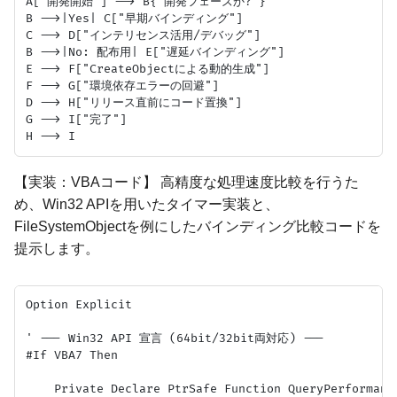
A["開発開始"] --> B{"開発フェーズか?"}

B -->|Yes| C["早期バインディング"]

C --> D["インテリセンス活用/デバッグ"]

B -->|No: 配布用| E["遅延バインディング"]

E --> F["CreateObjectによる動的生成"]

F --> G["環境依存エラーの回避"]

D --> H["リリース直前にコード置換"]

G --> I["完了"]

【実装：VBAコード】 高精度な処理速度比較を行うた
め、Win32 APIを用いたタイマー実装と、
FileSystemObjectを例にしたバインディング比較コードを
提示します。
Option Explicit

' --- Win32 API 宣言 (64bit/32bit両対応) ---

#If VBA7 Then

    Private Declare PtrSafe Function QueryPerformanc