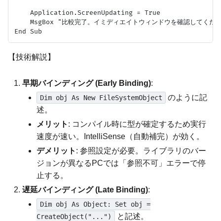
    Application.ScreenUpdating = True

    MsgBox "比較完了。イミディエイトウィンドウを確認してくださ
【技術解説】
早期バインディング (Early Binding)
:
のように記
Dim obj As New FileSystemObject
述。
メリット
: コンパイル時に型が確定するため実行
速度が速い。IntelliSense（自動補完）が効く。
デメリット
: 参照設定が必要。ライブラリのバー
ジョンが異なるPCでは「参照不可」エラーで停
止する。
遅延バインディング (Late Binding)
:
Dim obj As Object: Set obj =
と記述。
CreateObject("...")