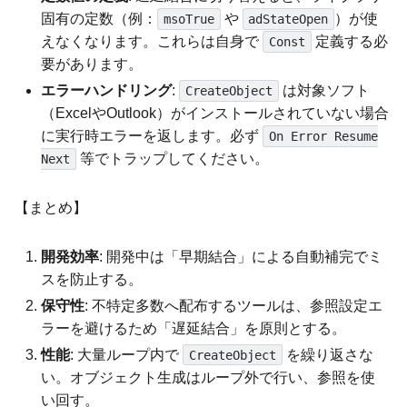
固有の定数（例：
や
）が使
msoTrue
adStateOpen
えなくなります。これらは自身で
定義する必
Const
要があります。
エラーハンドリング
:
は対象ソフト
CreateObject
（ExcelやOutlook）がインストールされていない場合
に実行時エラーを返します。必ず
On Error Resume
等でトラップしてください。
Next
【まとめ】
開発効率
: 開発中は「早期結合」による自動補完でミ
スを防止する。
保守性
: 不特定多数へ配布するツールは、参照設定エ
ラーを避けるため「遅延結合」を原則とする。
性能
: 大量ループ内で
を繰り返さな
CreateObject
い。オブジェクト生成はループ外で行い、参照を使
い回す。