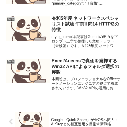
"primary_category": "IT資格",
"secondary_categories": [ "IPA", "情報処
理技術者試験" ], "t...
令和5年度 ネットワークスペシャ
Tech
リスト試験 午前II 問14 HTTP/2の
特徴
style_prompt本記事はGeminiの出力をプ
ロンプト工学で整理した業務ドラフト
（未検証）です。令和5年度 ネットワー
クスペシャリスト試験 午前II 問14
HTTP/2の特徴本問はHTTP/1.1の制限を
解消するために策定されたH...
Excel/Accessで真価を発揮する
Tech
Win32 APIによるフォルダ選択の
極致
本回答は、プロフェッショナルなOfficeオ
ートメーションエンジニアの視点で構成
されています。Win32 APIの活用におい
て不可欠な「64bit/32bit両対応
（PtrSafe）」と、VBAでのメモリ管理、
およびUIの応答性を重視した設...
Google「Quick Share」が全OSへ拡大：
AirDropとの相互運用を目指す新戦略