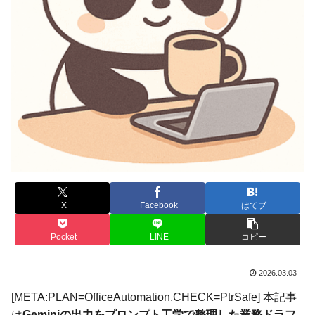
X
Facebook
はてブ
Pocket
LINE
コピー
2026.03.03
[META:PLAN=OfficeAutomation,CHECK=PtrSafe] 本記事
は
Geminiの出力をプロンプト工学で整理した業務ドラフ