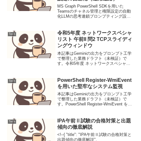
MS Graph PowerShell SDKを用いた
Teamsのチャネル管理と権限設定の自動
化LLMの思考連鎖プロンプティング設計
と評価1. ユースケース定義本稿では、顧
客サポートにおけるFAQからの問い合わ
せ対応を自動化するLLMプロン...
令和5年度 ネットワークスペシャ
Tech
リスト 午前II 問2 TCPスライディ
ングウィンドウ
本記事はGeminiの出力をプロンプト工学
で整理した業務ドラフト（未検証）で
す。令和5年度 ネットワークスペシャリ
スト 午前II 問2 TCPスライディングウィ
ンドウTCPのウィンドウ制御によるスル
ープットの制限を計算する問題です。
PowerShell Register-WmiEvent
Tech
RTTと...
を用いた堅牢なシステム監視
本記事はGeminiの出力をプロンプト工学
で整理した業務ドラフト（未検証）で
す。PowerShell Register-WmiEvent を用
いた堅牢なシステム監視PowerShellの
Register-WmiEventコマンドレットは、
W...
IPA午前Ⅱ試験の合格対策と出題
Tech
傾向の徹底解説
<!--{ "title": "IPA午前Ⅱ試験の合格対策と
出題傾向の徹底解説",