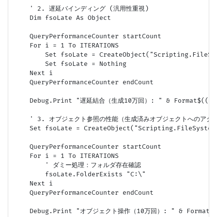
    ' 2. 遅延バインディング (汎用性重視)

    Dim fsoLate As Object

    QueryPerformanceCounter startCount

    For i = 1 To ITERATIONS

        Set fsoLate = CreateObject("Scripting.FileSys
        Set fsoLate = Nothing

    Next i

    QueryPerformanceCounter endCount

    Debug.Print "遅延結合（生成10万回）: " & Format$((endCo
    ' 3. オブジェクト参照の性能（生成済みオブジェクトへのアクセ
    Set fsoLate = CreateObject("Scripting.FileSystemO
    QueryPerformanceCounter startCount

    For i = 1 To ITERATIONS

        ' ダミー処理：フォルダ存在確認

        fsoLate.FolderExists "C:\"

    Next i

    QueryPerformanceCounter endCount

    Debug.Print "オブジェクト操作（10万回）: " & Format$((en