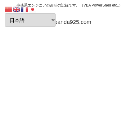
事務系エンジニアの趣味の記録です。（VBA PowerShell etc..）
papanda925.com