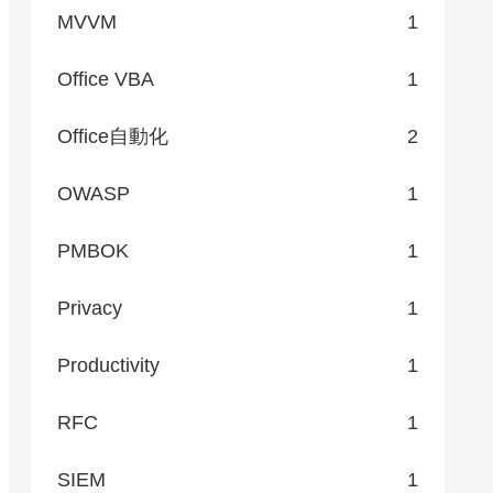
MVVM
1
Office VBA
1
Office自動化
2
OWASP
1
PMBOK
1
Privacy
1
Productivity
1
RFC
1
SIEM
1