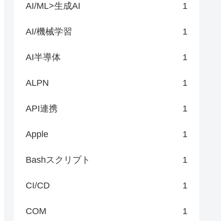
AI/ML>生成AI
1
AI/機械学習
1
AI半導体
1
ALPN
1
API連携
1
Apple
1
Bashスクリプト
1
CI/CD
1
COM
1