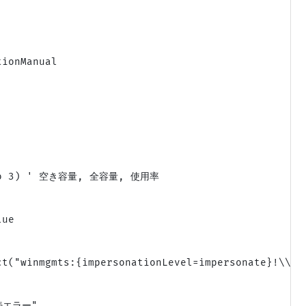
ionManual

1 To 3) ' 空き容量, 全容量, 使用率

ue

t("winmgmts:{impersonationLevel=impersonate}!\\" &
続エラー"
