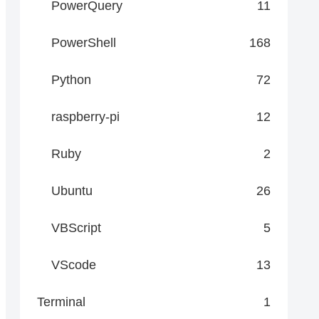
PowerQuery
11
PowerShell
168
Python
72
raspberry-pi
12
Ruby
2
Ubuntu
26
VBScript
5
VScode
13
 strComputer & "\root\cimv2")

Terminal
1