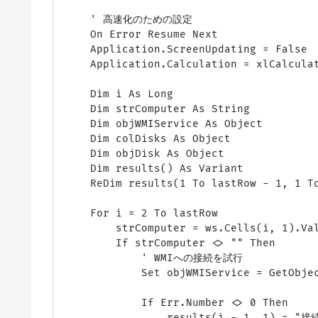
    ' 高速化のための設定

    On Error Resume Next

    Application.ScreenUpdating = False

    Application.Calculation = xlCalculat
    Dim i As Long

    Dim strComputer As String

    Dim objWMIService As Object

    Dim colDisks As Object

    Dim objDisk As Object

    Dim results() As Variant

    ReDim results(1 To lastRow - 1, 
    For i = 2 To lastRow

        strComputer = ws.Cells(i, 1).Val
        If strComputer <> "" Then

            ' WMIへの接続を試行

            Set objWMIService = GetObjec
            If Err.Number <> 0 Then

                results(i - 1, 1) = "接