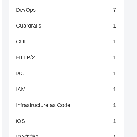
DevOps
7
Guardrails
1
GUI
1
HTTP/2
1
IaC
1
IAM
1
Infrastructure as Code
1
iOS
1
IPA午前2
1