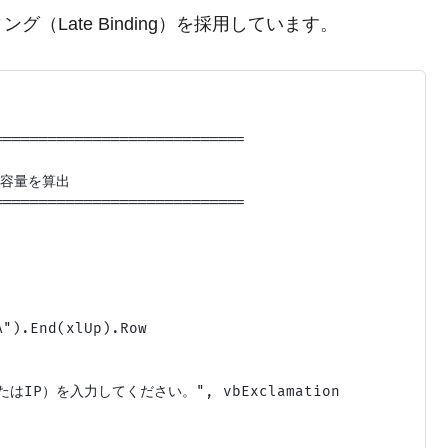
Late Binding）を採用しています。
===========================

き容量を算出

===========================

").End(xlUp).Row

たはIP）を入力してください。", vbExclamation
