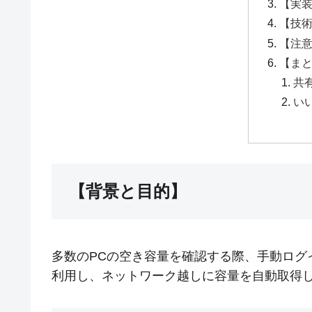
【実装
【技
【注
【ま
共有
いい
【背景と目的】
多数のPCの空き容量を確認する際、手動ログ
利用し、ネットワーク越しに容量を自動取得