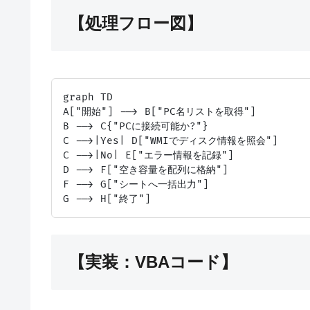
【処理フロー図】
graph TD

A["開始"] --> B["PC名リストを取得"]

B --> C{"PCに接続可能か?"}

C -->|Yes| D["WMIでディスク情報を照会"]

C -->|No| E["エラー情報を記録"]

D --> F["空き容量を配列に格納"]

F --> G["シートへ一括出力"]

【実装：VBAコード】