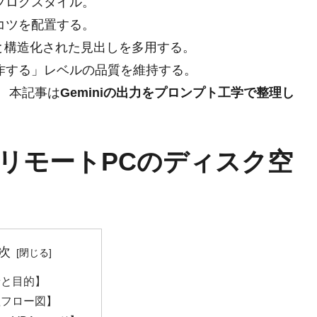
ブログスタイル。
コツを配置する。
解と構造化された見出しを多用する。
作する」レベルの品質を維持する。
 本記事は
Geminiの出力をプロンプト工学で整理し
るリモートPCのディスク空
次
景と目的】
理フロー図】