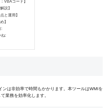
：VBAコード】
術解説】
意点と運用】
とめ】
:
ね:
インは非効率で時間もかかります。本ツールはWMIを
して業務を効率化します。