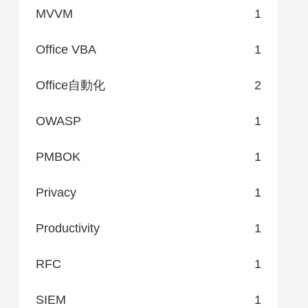
MVVM
1
Office VBA
1
Office自動化
2
OWASP
1
PMBOK
1
Privacy
1
Productivity
1
RFC
1
SIEM
1