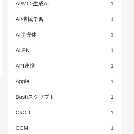
AI/ML>生成AI
1
AI/機械学習
1
AI半導体
1
ALPN
1
API連携
1
Apple
1
Bashスクリプト
1
CI/CD
1
COM
1