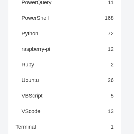
PowerQuery
11
PowerShell
168
Python
72
raspberry-pi
12
Ruby
2
Ubuntu
26
VBScript
5
VScode
13
Terminal
1