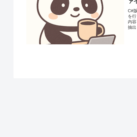
ァ
C#
を行
内容
抽出