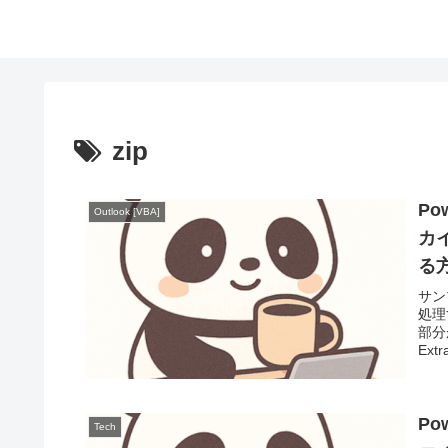
zip
Po
Outlook [VBA]
カ
る
サン
処理
部分
Extra
Po
Tech