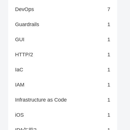
DevOps
7
Guardrails
1
GUI
1
HTTP/2
1
IaC
1
IAM
1
Infrastructure as Code
1
iOS
1
IPA午前2
1