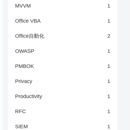
MVVM
1
Office VBA
1
Office自動化
2
OWASP
1
PMBOK
1
Privacy
1
Productivity
1
RFC
1
SIEM
1