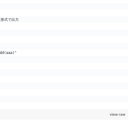
トに表形式で出力
dd(aaa)"
view raw