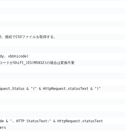
理成功、後続でCSVファイルを取得する。
dy, vbUnicode)
文字コードがShift_JIS(MS932)の場合は変換不要
quest.Status & "(" & HttpRequest.statusText & ")"
de & ", HTTP StatusText:" & HttpRequest.statusText
ers