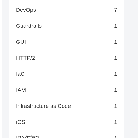
DevOps
7
Guardrails
1
GUI
1
HTTP/2
1
IaC
1
IAM
1
Infrastructure as Code
1
iOS
1
IPA午前2
1