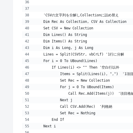
    'CSVの文字列を分解しCollectionに詰め替え
    Dim Rec As Collection, CSV As Collection
    Set CSV = New Collection
    Dim Lines() As String
    Dim Items() As String
    Dim i As Long, j As Long
    Lines = Split(CSVStr, vbCrLf) '1行に分解
    For i = 0 To UBound(Lines)
        If Lines(i) <> "" Then '空白行以外
            Items = Split(Lines(i), ",")  '
            Set Rec = New Collection
            For j = 0 To UBound(Items)
                Call Rec.Add(Items(j))  '項目格
            Next j
            Call CSV.Add(Rec)  '列格納
            Set Rec = Nothing
        End If
    Next i