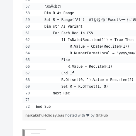
    '結果出力
    Dim R As Range
    Set R = Range("A1") 'A1を起点にExcelシー
    Dim str As Variant
        For Each Rec In CSV
            If IsDate(Rec.item(1)) = True Then
                R.Value = CDate(Rec.item(1))
                R.NumberFormatLocal = "yyyy/mm/
            Else
               R.Value = Rec.item(1)
            End If
            R.Offset(0, 1).Value = Rec.item(2)
            Set R = R.Offset(1, 0)
        Next Rec
End Sub
naikakuhuHoliday.bas
hosted with ❤ by
GitHub