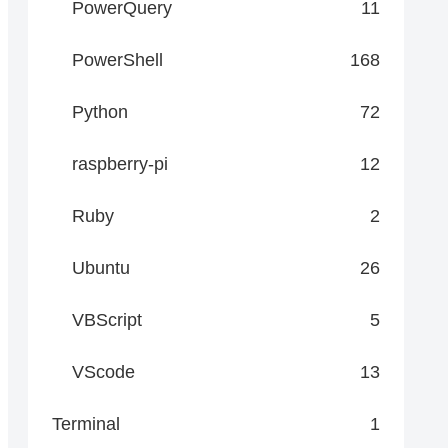
PowerQuery
11
PowerShell
168
Python
72
raspberry-pi
12
Ruby
2
Ubuntu
26
VBScript
5
VScode
13
Terminal
1