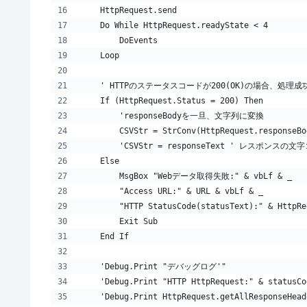
    HttpRequest.send
    Do While HttpRequest.readyState < 4
        DoEvents
    Loop
    ' HTTPのステータスコードが200(OK)の場合、処
    If (HttpRequest.Status = 200) Then
        'responseBodyを一旦、文字列に変換
        CSVStr = StrConv(HttpRequest.responseBo
        'CSVStr = responseText ' レスポンスの
    Else
        MsgBox "Webデータ取得失敗:" & vbLf & _
        "Access URL:" & URL & vbLf & _
        "HTTP StatusCode(statusText):" & HttpRe
        Exit Sub
    End If
    'Debug.Print "デバッグログ'"
    'Debug.Print "HTTP HttpRequest:" & statusCo
    'Debug.Print HttpRequest.getAllResponseHead