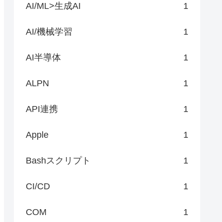
AI/ML>生成AI
1
AI/機械学習
1
AI半導体
1
ALPN
1
API連携
1
Apple
1
Bashスクリプト
1
CI/CD
1
COM
1