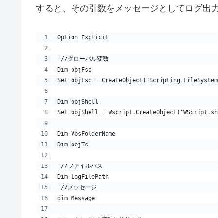
すると、その引数をメッセージとしてログ出
Option Explicit
'//グローバル変数
Dim objFso
Set objFso = CreateObject("Scripting.FileSystem
Dim objShell
Set objShell = Wscript.CreateObject("WScript.sh
Dim VbsFolderName
Dim objTs
'//ファイルパス
Dim LogFilePath
'//メッセージ
dim Message