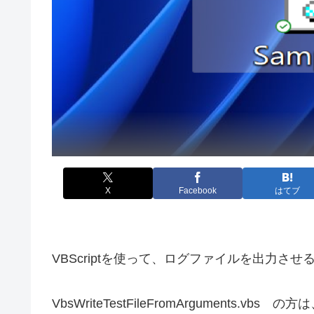
X
Facebook
はてブ
VBScriptを使って、ログファイルを出力させ
VbsWriteTestFileFromArgument