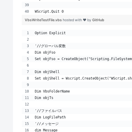
WScript.Quit 0
VbsWriteTestFile.vbs
hosted with ❤ by
GitHub
Option Explicit
'//グローバル変数
Dim objFso
Set objFso = CreateObject("Scripting.FileSystem
Dim objShell
Set objShell = Wscript.CreateObject("WScript.sh
Dim VbsFolderName
Dim objTs
'//ファイルパス
Dim LogFilePath
'//メッセージ
dim Message