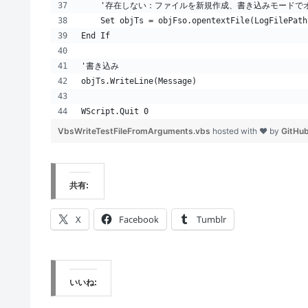
    '存在しない：ファイルを新規作成、書き込みモードで
    Set objTs = objFso.opentextFile(LogFilePath
End If
'書き込み
objTs.WriteLine(Message)
WScript.Quit 0
VbsWriteTestFileFromArguments.vbs
hosted with ❤ by
GitHu
共有:
X
Facebook
Tumblr
いいね: