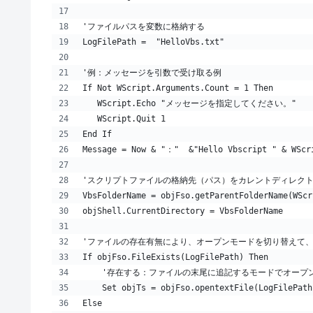
'ファイルパスを変数に格納する
LogFilePath =  "HelloVbs.txt"
'例：メッセージを引数で受け取る例
If Not WScript.Arguments.Count = 1 Then
   WScript.Echo "メッセージを指定してください。"
   WScript.Quit 1
End If
Message = Now & "："  &"Hello Vbscript " & WScr
'スクリプトファイルの格納先（パス）をカレントディレク
VbsFolderName = objFso.getParentFolderName(WScr
objShell.CurrentDirectory = VbsFolderName
'ファイルの存在有無により、オープンモードを切り替えて
If objFso.FileExists(LogFilePath) Then
    '存在する：ファイルの末尾に追記するモードでオープ
    Set objTs = objFso.opentextFile(LogFilePath
Else