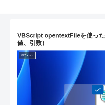
VBScript opentextFi
値、引数）
VBScript