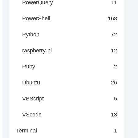
PowerQuery
11
PowerShell
168
Python
72
raspberry-pi
12
Ruby
2
Ubuntu
26
VBScript
5
VScode
13
Terminal
1