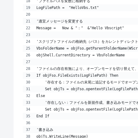
'ファイルパスを変数に格納する
LogFilePath =  "HelloVbs.txt"
'適宜メッセージを変更する
Message =   Now & "："  &"Hello Vbscript"
'スクリプトファイルの格納先（パス）をカレントディレク
VbsFolderName = objFso.getParentFolderName(WScr
objShell.CurrentDirectory = VbsFolderName
'ファイルの存在有無により、オープンモードを切り替えて
If objFso.FileExists(LogFilePath) Then
    '存在する：ファイルの末尾に追記するモードでオープ
    Set objTs = objFso.opentextFile(LogFilePath
Else
    '存在しない：ファイルを新規作成、書き込みモードで
    Set objTs = objFso.opentextFile(LogFilePath
End If
'書き込み
objTs.WriteLine(Message)