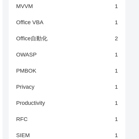
MVVM
1
Office VBA
1
Office自動化
2
OWASP
1
PMBOK
1
Privacy
1
Productivity
1
RFC
1
SIEM
1