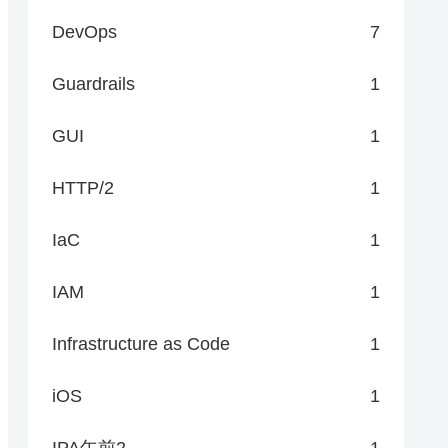
DevOps
7
Guardrails
1
GUI
1
HTTP/2
1
IaC
1
IAM
1
Infrastructure as Code
1
iOS
1
IPA午前2
1