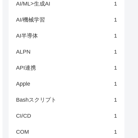
AI/ML>生成AI
1
AI/機械学習
1
AI半導体
1
ALPN
1
API連携
1
Apple
1
Bashスクリプト
1
CI/CD
1
COM
1