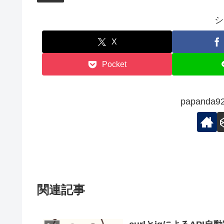
シ
X
Pocket
papand
関連記事