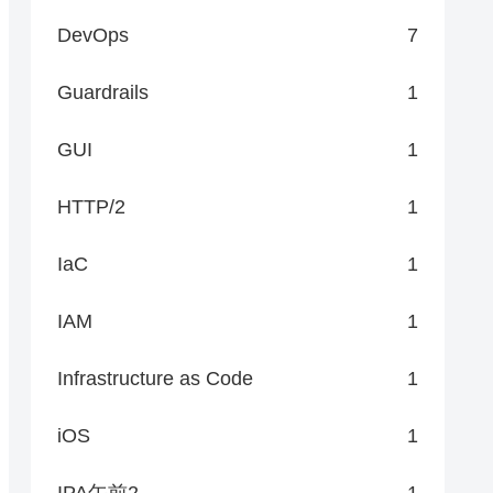
DevOps
7
Guardrails
1
GUI
1
HTTP/2
1
IaC
1
IAM
1
Infrastructure as Code
1
iOS
1
IPA午前2
1