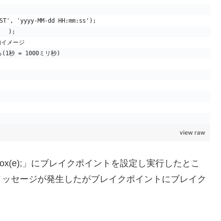
ST', 'yyyy-MM-dd HH:mm:ss');
   );
nts的イメージ　
せる(1秒 = 1000ミリ秒)
view raw
gBox(e);」にブレイクポイントを設定し実行したとこ
メッセージが発生したがブレイクポイントにブレイク