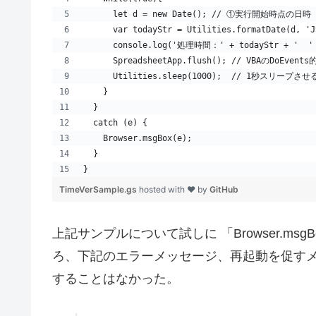
      let d = new Date(); // ①実行開始時点の日時
      var todayStr = Utilities.formatDate(d, 'J
      console.log('処理時間：' + todayStr + '  '
      SpreadsheetApp.flush(); // VBAのDoEve
      Utilities.sleep(1000);  // 1秒スリープさ
    }
  }
  catch (e) {
    Browser.msgBox(e);
  }
}
TimeVerSample.gs
hosted with ❤ by
GitHub
上記サンプルについて試しに 「Browser.ms
ろ、下記のエラーメッセージ、再起動を促す
することはなかった。