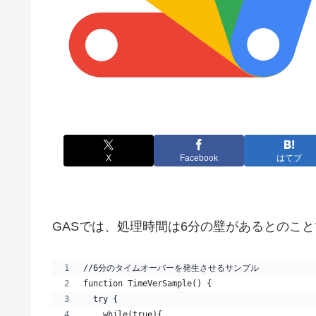
X
Facebook
はてブ
GASでは、処理時間は6分の壁があるとのこ
//6分のタイムオーバーを発生させるサンプル
function TimeVerSample() {
  try {
    while(true){ 