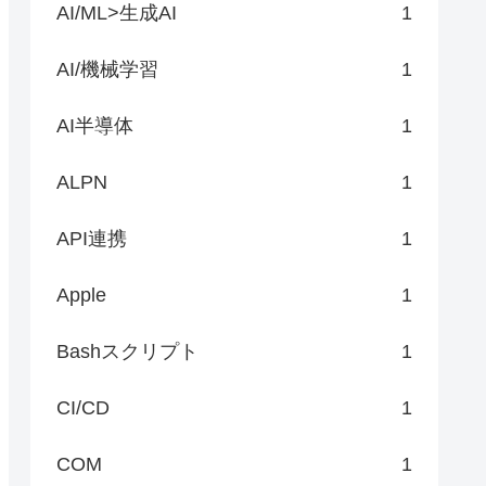
AI/ML>生成AI
1
AI/機械学習
1
AI半導体
1
ALPN
1
API連携
1
Apple
1
Bashスクリプト
1
CI/CD
1
COM
1