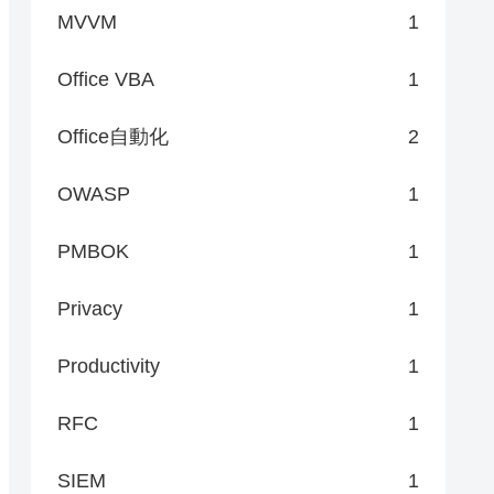
MVVM
1
Office VBA
1
Office自動化
2
OWASP
1
PMBOK
1
Privacy
1
Productivity
1
RFC
1
SIEM
1