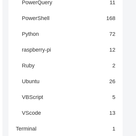
PowerQuery
11
PowerShell
168
Python
72
raspberry-pi
12
Ruby
2
Ubuntu
26
VBScript
5
VScode
13
Terminal
1