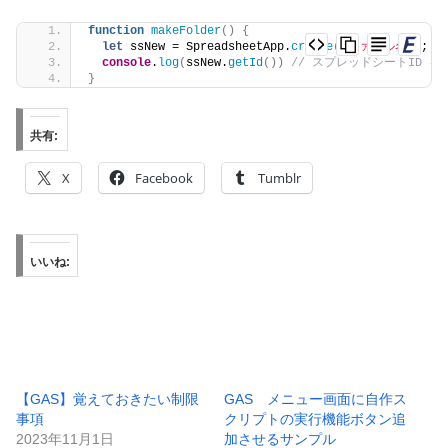
function
makeFolder
(
)
{
let
 ssNew = SpreadsheetApp.
create
(
'ファイル名'
)
;
console
.
log
(
ssNew.
getId
(
)
)
// スプレッドシートID を
}
共有:
X
Facebook
Tumblr
いいね:
【GAS】覚えておきたい制限
GAS メニュー画面に自作ス
事項
クリプトの実行機能ボタン追
2023年11月1日
加させるサンプル