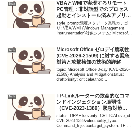
VBAとWMIで実現するリモート
Tech
PC管理：非対話型でのプロセス
起動とインストール済みアプリケ
ーションの監査
style_prompt隠蔽メタデータ業務カテゴ
リ: VBA/WMI (Windows Management
Instrumentation)対象システム: Microsoft
Excel/Access VBA最適化手法: Late
Bin...
Microsoft Office ゼロデイ脆弱性
Tech
(CVE-2026-21509) に対する緊急
対策と攻撃検知の技術的詳解
topic: Microsoft Office 0-day (CVE-2026-
21509) Analysis and Mitigationstatus:
draftpriority: criticalauthor:
CSIRT_Secur...
TP-Linkルーターの致命的なコマ
Tech
ンドインジェクション脆弱性
（CVE-2023-1389）緊急対策ガ
イダンス
status: DRAFTseverity: CRITICALcve_id:
CVE-2023-1389vulnerability_type:
Command_Injectiontarget_system: TP-
Link_Routersd...