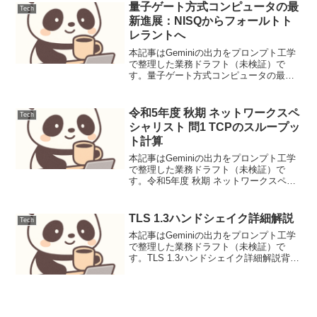
量子ゲート方式コンピュータの最
Tech
新進展：NISQからフォールトト
レラントへ
本記事はGeminiの出力をプロンプト工学
で整理した業務ドラフト（未検証）で
す。量子ゲート方式コンピュータの最新
進展：NISQからフォールトトレラントへ
量子コンピュータの中でも、量子ビット
に量子ゲート操作を適用することで計算
令和5年度 秋期 ネットワークスペ
Tech
を行う「量子ゲー...
シャリスト 問1 TCPのスループッ
ト計算
本記事はGeminiの出力をプロンプト工学
で整理した業務ドラフト（未検証）で
す。令和5年度 秋期 ネットワークスペシ
ャリスト 問1 TCPのスループット計算
TCPのウィンドウサイズ、往復遅延時
間、回線速度の関係から、論理的な最大
TLS 1.3ハンドシェイク詳細解説
Tech
スループット...
本記事はGeminiの出力をプロンプト工学
で整理した業務ドラフト（未検証）で
す。TLS 1.3ハンドシェイク詳細解説背景
TLS (Transport Layer Security) は、イン
ターネット上の通信を暗号化し、データ
の機密性、完全...