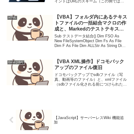
イントはURLのスキーム（この例では
https）、ホスト（この例では
example.com）、ポート（この例では80)
が一致していること。# 比較対象となる
【VBA】フォルダ内にあるテキス
HTML
URI$ur...
トファイルの一括結合マクロの作
成と、Markedのテストテキスト
データの結合
Sub テストデータ結合() Dim FSO As
New FileSystemObject Dim Fs As File
Dim F As File Dim ALLStr As String Dim
TS As TextStream Co...
【VBA XML操作】ドコモバック
Excel [VBA]
アップのファイル復旧
ドコモバックアップでsdbファイル（写
真、動画等のファイル）と、xmlファイル
（sdbファイル化される前につけられた本
来のファイル名、拡張子等が含まれたフ
ァイル）に分かれれ保存されたファイル
を調査し、最終的にsdbファイルを、xml
ファイル...
【JavaScript】サーバーレスWiki 機能追
加