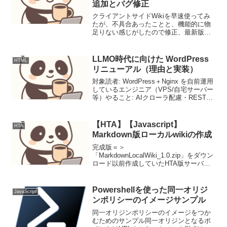
追加とバグ修正
クライアントサイドWikiを早速使ってみ
たが、不具合あったことと、機能的に物
足りない感じがしたので修正、最新版：
「index.zip」をダウンロード
index.html<meta http-equiv="Content-
Type" cont...
LLMO時代に向けた WordPress
HTML
リニューアル（理由と実装）
対象読者: WordPress＋Nginx を自前運用
しているエンジニア（VPS/自宅サーバー
等）やること: AIクローラ配慮・REST安
定化・ライセンス明示・機械可読インデ
ックスの整備狙い（LLMO）: 人間読者だ
けでなく LLM/AI ...
【HTA】【Javascript】
HTA
Markdown版ローカルwikiの作成
完成版＝＞
「MarkdownLocalWiki_1.0.zip」をダウン
ロード以前作成していたHTA版サーバレ
スwiki を全面刷新し再作成した。最近の
技術を少し取り入れつつ、前のサーバレ
スwikiの良さをつめこんでいる。久々の開
Powershellを使った同一オリジ
JavaScript
発で形に...
ンポリシーのイメージサンプル
同一オリジンポリシーのイメージをつか
むためのサンプル同一オリジンとなるポ