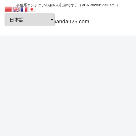
事務系エンジニアの趣味の記録です。（VBA PowerShell etc..）
papanda925.com