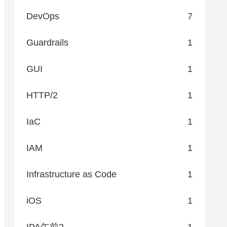
DevOps
7
Guardrails
1
GUI
1
HTTP/2
1
IaC
1
IAM
1
Infrastructure as Code
1
iOS
1
IPA午前2
1