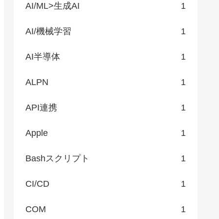
AI/ML>生成AI
1
AI/機械学習
1
AI半導体
1
ALPN
1
API連携
1
Apple
1
Bashスクリプト
1
CI/CD
1
COM
1