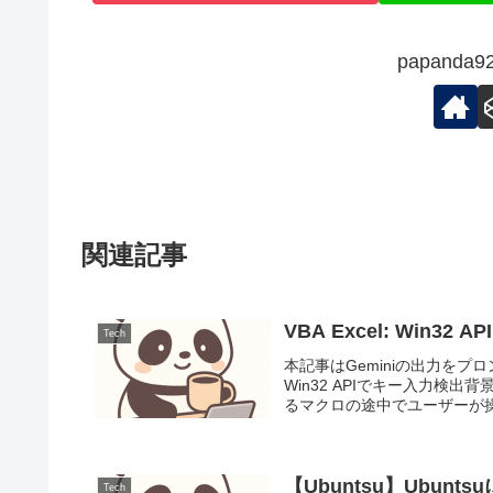
papand
関連記事
VBA Excel: Win32
Tech
本記事はGeminiの出力をプロ
Win32 APIでキー入力検出
るマクロの途中でユーザーが操作
【Ubuntsu】Ubun
Tech