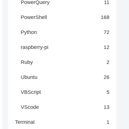
PowerQuery
11
PowerShell
168
Python
72
raspberry-pi
12
Ruby
2
Ubuntu
26
VBScript
5
VScode
13
Terminal
1