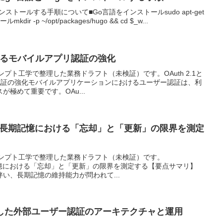
をインストールする手順について■Go言語をインストールsudo apt-get
mkdir -p ~/opt/packages/hugo && cd $_w...
CEによるモバイルアプリ認証の強化
ロンプト工学で整理した業務ドラフト（未検証）です。OAuth 2.1と
リ認証の強化モバイルアプリケーションにおけるユーザー認証は、利
極めて重要です。OAu...
：LLMの長期記憶における「忘却」と「更新」の限界を測定
プロンプト工学で整理した業務ドラフト（未検証）です。
Mの長期記憶における「忘却」と「更新」の限界を測定する【要点サマリ】
伴い、長期記憶の維持能力が問われて...
 を活用した外部ユーザー認証のアーキテクチャと運用