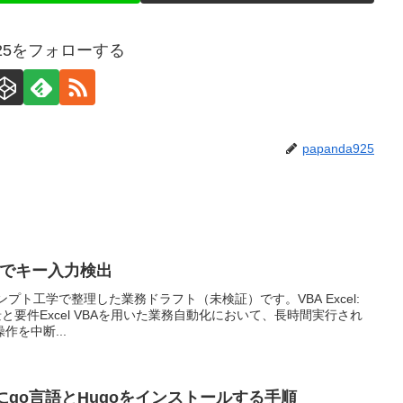
a925をフォローする
papanda925
 APIでキー入力検出
ンプト工学で整理した業務ドラフト（未検証）です。VBA Excel:
背景と要件Excel VBAを用いた業務自動化において、長時間実行され
を中断...
tsuにgo言語とHugoをインストールする手順