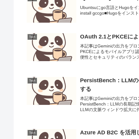
Ubuntsuにgo言語とHugo
install gccgo■Hugoをインストール
OAuth 2.1とPK
Tech
本記事はGeminiの出力をプ
PKCEによるモバイルアプ
便性とセキュリティのバランスが
PersistBench
Tech
する
本記事はGeminiの出力を
PersistBench：LL
LLMの文脈ウィンドウ拡大に
Azure AD B2C
Tech