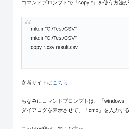
コマンドプロンプトで「copy *」を使う方法
mkdir "C:\Test\CSV"
mkdir "C:\Test\CSV"
copy *.csv result.csv
参考サイトは
こちら
ちなみにコマンドプロンプトは、「window
ダイアログを表示させて、「cmd」を入力す
これは便利だ、知らな方た。