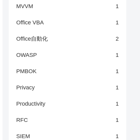
MVVM
1
Office VBA
1
Office自動化
2
OWASP
1
PMBOK
1
Privacy
1
Productivity
1
RFC
1
SIEM
1