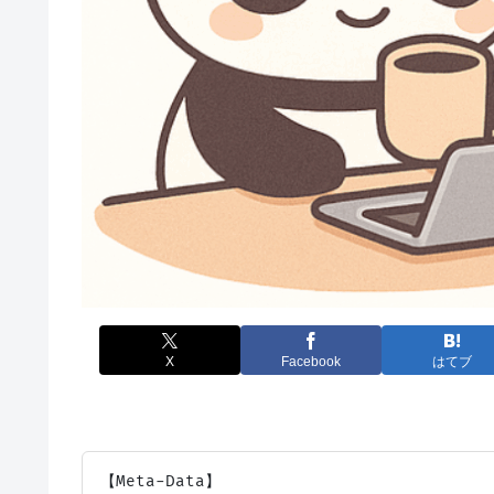
X
Facebook
はてブ
【Meta-Data】
