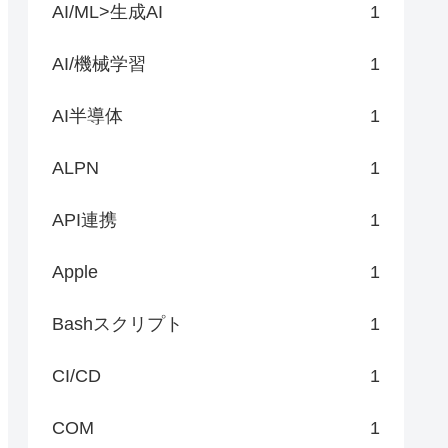
AI/ML>生成AI
1
AI/機械学習
1
AI半導体
1
ALPN
1
API連携
1
Apple
1
Bashスクリプト
1
CI/CD
1
COM
1