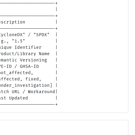
--------------------+

                    |

--------------------+

scription           |

--------------------+

ycloneDX" / "SPDX"  |

g., "1.5"           |

ique Identifier     |

oduct/Library Name  |

mantic Versioning   |

E-ID / GHSA-ID      |

ot_affected,        |

ffected, fixed,     |

nder_investigation] |

tch URL / Workaround|

st Updated          |
