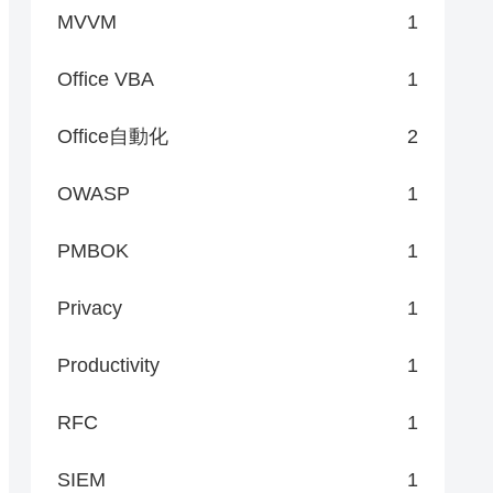
MVVM
1
Office VBA
1
Office自動化
2
OWASP
1
PMBOK
1
Privacy
1
Productivity
1
RFC
1
SIEM
1