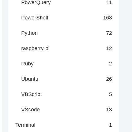
PowerQuery
11
PowerShell
168
Python
72
raspberry-pi
12
Ruby
2
Ubuntu
26
VBScript
5
VScode
13
Terminal
1