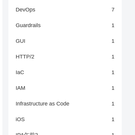
DevOps
7
,

Guardrails
1
GUI
1
HTTP/2
1
IaC
1
IAM
1
Infrastructure as Code
1
iOS
1
IPA午前2
1