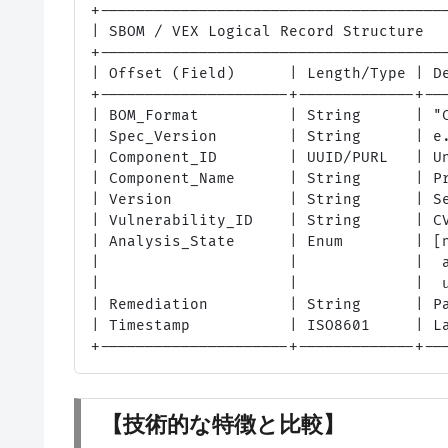
+---------------------------------------
| SBOM / VEX Logical Record Structure   
+---------------------------------------
| Offset (Field)      | Length/Type | De
+---------------------+-------------+---
| BOM_Format          | String      | "C
| Spec_Version        | String      | e.
| Component_ID        | UUID/PURL   | Un
| Component_Name      | String      | Pr
| Version             | String      | Se
| Vulnerability_ID    | String      | CV
| Analysis_State      | Enum        | [n
|                     |             |  a
|                     |             |  u
| Remediation         | String      | Pa
| Timestamp           | ISO8601     | La
【技術的な特徴と比較】