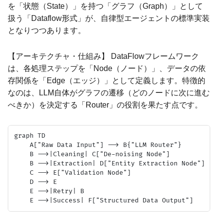
を「状態（State）」を持つ「グラフ（Graph）」として
扱う「Dataflow形式」が、自律型エージェントの標準実装
となりつつあります。
【アーキテクチャ・仕組み】 DataFlowフレームワーク
は、各処理ステップを「Node（ノード）」、データの依
存関係を「Edge（エッジ）」として定義します。特徴的
なのは、LLM自体がグラフの遷移（どのノードに次に進む
べきか）を決定する「Router」の役割を果たす点です。
graph TD

    A["Raw Data Input"] --> B{"LLM Router"}

    B -->|Cleaning| C["De-noising Node"]

    B -->|Extraction| D["Entity Extraction Node"]

    C --> E["Validation Node"]

    D --> E

    E -->|Retry| B
