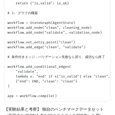
    return {"is_valid": is_ok}

# 3. グラフの構築

workflow = StateGraph(AgentState)

workflow.add_node("clean", cleaning_node)

workflow.add_node("validate", validation_node)

workflow.set_entry_point("clean")

workflow.add_edge("clean", "validate")

# 条件付きエッジ：バリデーション失敗なら戻り、成功なら終了

workflow.add_conditional_edges(

    "validate",

    lambda x: "end" if x["is_valid"] else "clean",

    {"end": END, "clean": "clean"}

)

【実験結果と考察】 独自のベンチマークデータセット