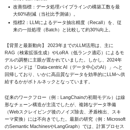
改善指標：データ処理パイプラインの構築工数を最
大60%削減（当社比予測値）。
指標2：LLMによるデータ抽出精度（Recall）を、従
来の一括処理（Batch）と比較して約30%向上。
【背景と最新動向】 2023年までのLLM活用は、主に
RAG（検索拡張生成）やLoRA（低ランク適応）によるモ
デルの調整に主眼が置かれていました。しかし、2024年
のトレンドは「Data-centric AI（データ中心のAI）」へと
回帰しており、いかに高品質なデータを効率的にLLMへ供
給するかがボトルネックとなっています。
従来のワークフロー（例：LangChainの初期モデル）は線
形なチェーン構造が主流でしたが、複雑なデータ準備
（Webスクレイピング後のノイズ除去、矛盾検出、スキ
ーマ変換）には不向きでした。最新の研究（例：Microsoft
のSemantic MachinesやLangGraph）では、計算プロセス