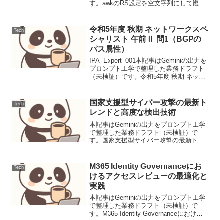
す。awkのRS設定を空文字列にして複数
行/段落単位のレコードを堅牢に処理する
【導入と前提】設定ファイルやログ出力
において、空行によって区切られた論理
令和5年度 秋期 ネットワークスペ
Tech
的なデータブロ...
シャリスト 午前Ⅱ 問1（BGPの
パス属性）
IPA_Expert_001本記事はGeminiの出力を
プロンプト工学で整理した業務ドラフト
（未検証）です。令和5年度 秋期 ネット
ワークスペシャリスト 午前Ⅱ 問1（BGP
のパス属性）BGPにおけるベストパス選
択アルゴリズムの優先順位を問...
国家支援型サイバー攻撃の最新ト
Tech
レンドと高度な検出技術
本記事はGeminiの出力をプロンプト工学
で整理した業務ドラフト（未検証）で
す。国家支援型サイバー攻撃の最新トレ
ンドと高度な検出技術ニュース要点近
年、国家支援型サイバー攻撃は、その頻
度、洗練度、そして破壊的な潜在性にお
M365 Identity Governanceにお
Tech
いて著しい進化を遂げて...
けるアクセスレビューの最適化と
実践
本記事はGeminiの出力をプロンプト工学
で整理した業務ドラフト（未検証）で
す。M365 Identity Governanceにおける