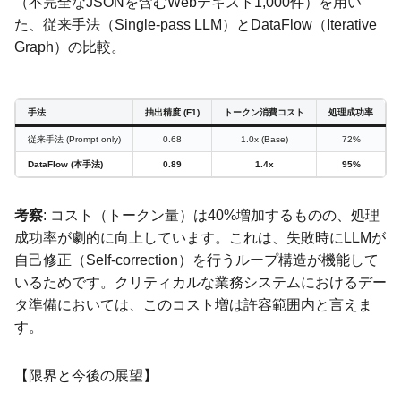
（不完全なJSONを含むWebテキスト1,000件）を用い
た、従来手法（Single-pass LLM）とDataFlow（Iterative
Graph）の比較。
手法
抽出精度 (F1)
トークン消費コスト
処理成功率
従来手法 (Prompt only)
0.68
1.0x (Base)
72%
DataFlow (本手法)
0.89
1.4x
95%
考察
: コスト（トークン量）は40%増加するものの、処理
成功率が劇的に向上しています。これは、失敗時にLLMが
自己修正（Self-correction）を行うループ構造が機能して
いるためです。クリティカルな業務システムにおけるデー
タ準備においては、このコスト増は許容範囲内と言えま
す。
【限界と今後の展望】