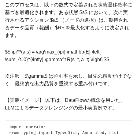
このプロセスは、以下の数式で定義される状態遷移確率に
基づき最適化されます。ある状態 $s$ において、次に実
行されるアクション $a$ （ノードの選択）は、期待され
るデータ品質（報酬） $R$ を最大化するように決定され
ます。
$$ \pi^*(a|s) = \arg\max_{\pi} \mathbb{E} \left[
\sum_{t=0}^{\infty} \gamma^t R(s_t, a_t) \right] $$
※注釈：$\gamma$ は割引率を示し、目先の精度だけでな
く、最終的な出力品質を重視する重み付けです。
【実装イメージ】 以下は、DataFlowの概念を用いた、
LLMによるデータクレンジングの最小実装例です。
import operator

from typing import TypedDict, Annotated, List
