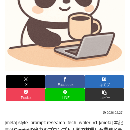
X
Facebook
はてブ
Pocket
LINE
コピー
2026.02.27
[meta] style_prompt: research_tech_writer_v1 [/meta] 本記
事は
Geminiの出力をプロンプト工学で整理した業務ドラ