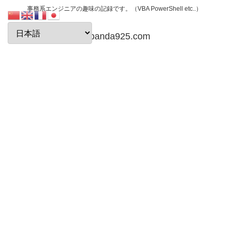
事務系エンジニアの趣味の記録です。（VBA PowerShell etc..）
papanda925.com