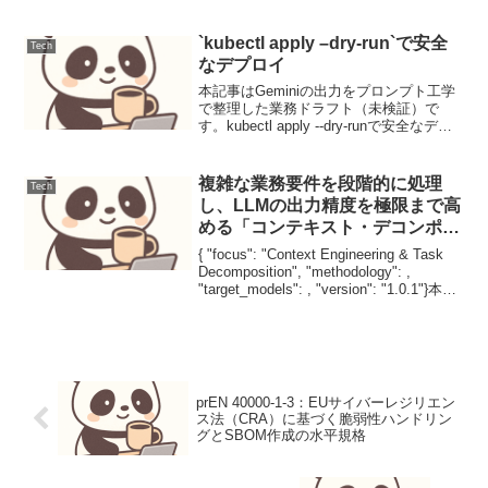
アクセスレビューの最適化と実践
Microsoft 365 Identity Governanceのアク
セ...
`kubectl apply –dry-run`で安全
Tech
なデプロイ
本記事はGeminiの出力をプロンプト工学
で整理した業務ドラフト（未検証）で
す。kubectl apply --dry-runで安全なデプ
ロイKubernetes環境でのアプリケーショ
ンデプロイは、本番環境への影響を最小
限に抑えつつ、確実に...
複雑な業務要件を段階的に処理
Tech
し、LLMの出力精度を極限まで高
める「コンテキスト・デコンポジ
ション」
{ "focus": "Context Engineering & Task
Decomposition", "methodology": ,
"target_models": , "version": "1.0.1"}本記
事はGemini...
prEN 40000-1-3：EUサイバーレジリエン
ス法（CRA）に基づく脆弱性ハンドリン
グとSBOM作成の水平規格