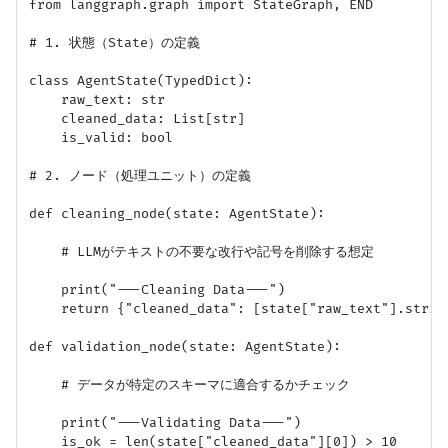
from langgraph.graph import StateGraph, END

# 1. 状態（State）の定義

class AgentState(TypedDict):

    raw_text: str

    cleaned_data: List[str]

    is_valid: bool

# 2. ノード（処理ユニット）の定義

def cleaning_node(state: AgentState):

    # LLMがテキストの不要な改行や記号を削除する想定

    print("---Cleaning Data---")

    return {"cleaned_data": [state["raw_text"].strip(
def validation_node(state: AgentState):

    # データが特定のスキーマに適合するかチェック

    print("---Validating Data---")

    is_ok = len(state["cleaned_data"][0]) > 10
