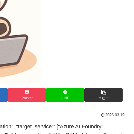
Pocket
LINE
コピー
2026.03.19
ation”, “target_service”: [“Azure AI Foundry”,