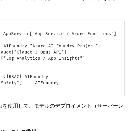
ppService["App Service / Azure Functions"]

 AIFoundry["Azure AI Foundry Project"]

aude["Claude 3 Opus API"]

["Log Analytics / App Insights"]

->|RBAC| AIFoundry

Safety"] --- AIFoundry

Bicepを使用して、モデルのデプロイメント（サーバーレ