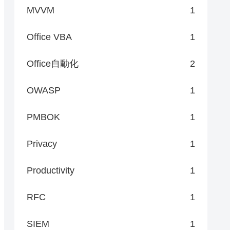
MVVM
1
Office VBA
1
Office自動化
2
OWASP
1
PMBOK
1
Privacy
1
Productivity
1
RFC
1
0-01' = {

SIEM
1