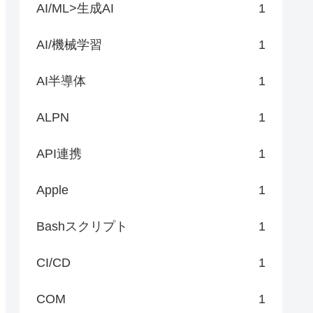
AI/ML>生成AI
1
AI/機械学習
1
AI半導体
1
ALPN
1
API連携
1
Apple
1
Bashスクリプト
1
CI/CD
1
COM
1