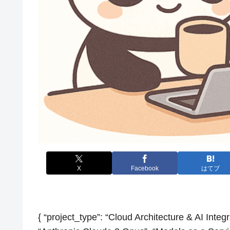
X
Facebook
はてブ
{ “project_type”: “Cloud Architecture & AI Integr