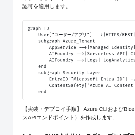
認可を適用します。
graph TD

    User["ユーザー/アプリ"] -->|HTTPS/REST| A
    subgraph Azure_Tenant

        AppService -->|Managed Identity|
        AIFoundry -->|Serverless API| Cl
        AIFoundry -->|Logs| LogAnalytics
    end

    subgraph Security_Layer

        EntraID["Microsoft Entra ID"] -.
        ContentSafety["Azure AI Content 
【実装・デプロイ手順】 Azure CLIおよび
スAPIエンドポイント）を作成します。