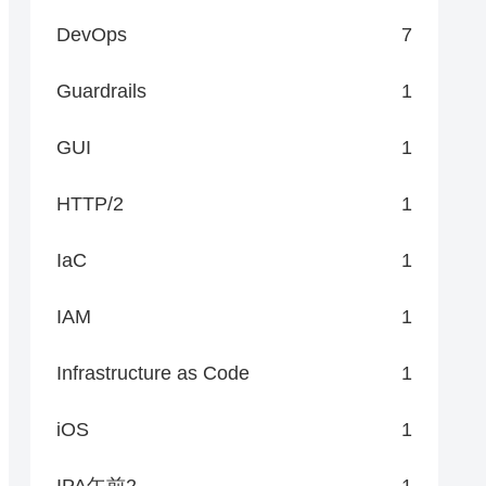
DevOps
7
Guardrails
1
GUI
1
HTTP/2
1
IaC
1
IAM
1
Infrastructure as Code
1
iOS
1
IPA午前2
1