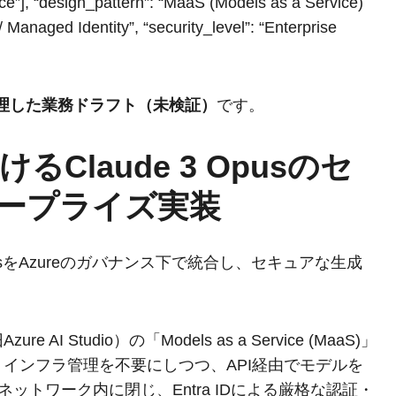
ce”], “design_pattern”: “MaaS (Models as a Service)
 Managed Identity”, “security_level”: “Enterprise
整理した業務ドラフト（未検証）
です。
におけるClaude 3 Opusのセ
ープライズ実装
pusをAzureのガバナンス下で統合し、セキュアな生成
 AI Studio）の「Models as a Service (MaaS)」
インフラ管理を不要にしつつ、API経由でモデルを
ネットワーク内に閉じ、Entra IDによる厳格な認証・