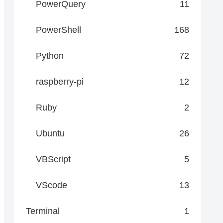
PowerQuery
11
PowerShell
168
Python
72
raspberry-pi
12
Ruby
2
Ubuntu
26
VBScript
5
VScode
13
Terminal
1