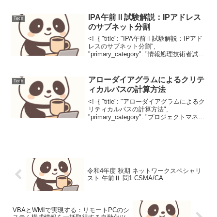
Win32 APIを叩き、レジストリ...
IPA午前Ⅱ試験解説：IPアドレス
Tech
のサブネット分割
<!--{ "title": "IPA午前Ⅱ試験解説：IPアド
レスのサブネット分割",
"primary_category": "情報処理技術者試
験", "secondary_categories": , "tags": ,
"summar...
アローダイアグラムによるクリテ
Tech
ィカルパスの計算方法
<!--{ "title": "アローダイアグラムによるク
リティカルパスの計算方法",
"primary_category": "プロジェクトマネジ
メント", "secondary_categories": ,
"tags": , "sum...
令和4年度 秋期 ネットワークスペシャリ
スト 午前Ⅱ 問1 CSMA/CA
VBAとWMIで実現する：リモートPCのシ