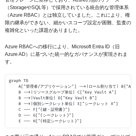
（StorageやSQL等）で採用されている統合的な管理体系
（Azure RBAC）とは独立していました。これにより、権
限の継承ができない、細かいスコープ設定が困難、監査の
複雑化といった課題がありました。
Azure RBACへの移行により、Microsoft Entra ID（旧
Azure AD）に基づいた統一的なガバナンスが実現されま
す。
graph TD

    A["管理者/アプリケーション"] -->|ロール割り当て| B{"Azure
    B -->|リソースグループ単位| C["Key Vault A"]

    B -->|Vault単位| D["Key Vault B"]

    B -->|個別シークレット単位| E["シークレット X"]

    C --- F["(鍵・証明書)"]

    D --- G["(シークレット)"]
