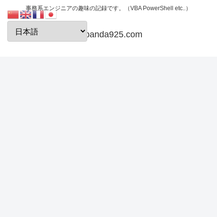
事務系エンジニアの趣味の記録です。（VBA PowerShell etc..）
papanda925.com