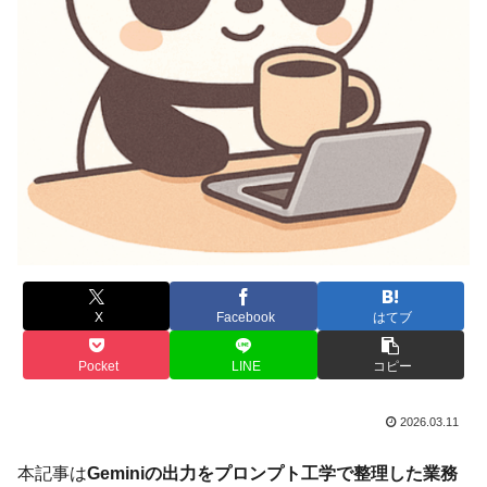
X
Facebook
はてブ
Pocket
LINE
コピー
2026.03.11
本記事は
Geminiの出力をプロンプト工学で整理した業務