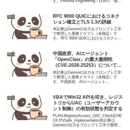
す。Persona Engineering：LLMの「個」
を構築するLoRA/MoRAとRAGの統合アプ
ローチ【要点サマリ】LLMに一貫した性
格や口調（キャラ付け）...
RFC 9000 QUICにおけるコネク
Tech
ション確立とTLS 1.3の詳細
本記事はGeminiの出力をプロンプト工学
で整理した業務ドラフト（未検証）で
す。RFC 9000 QUICにおけるコネクショ
ン確立とTLS 1.3の詳細背景インターネッ
トプロトコルの進化は、より高速で安全
な通信を常に求めてきました。既存のT...
中国政府、AIエージェント
Tech
「OpenClaw」の重大脆弱性
（CVE-2026-25253）について公
式警告を発令
本記事はGeminiの出力をプロンプト工学
で整理した業務ドラフト（未検証）で
す。中国政府、AIエージェント
「OpenClaw」の重大脆弱性（CVE-2026-
25253）について公式警告を発令中国国家
コンピューターウイルス緊急対応センタ
VBAでWin32 APIを叩き、レジス
Tech
ー（...
トリからUAC（ユーザーアカウ
ント制御）の有効状態を判定する
PLAN:RegistryAccess_UAC_Check|CHE
CK:PtrSafe_Implementation本記事は
Geminiの出力をプロンプト工学で整理し
た業務ドラフト（未検証）です。VBAで