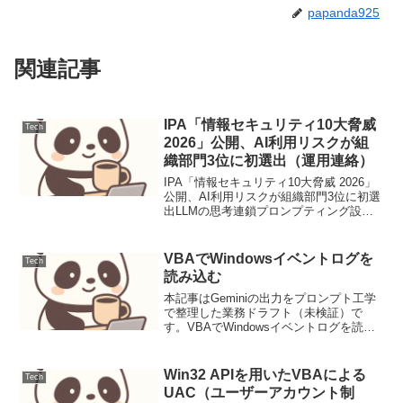
papanda925
関連記事
IPA「情報セキュリティ10大脅威
Tech
2026」公開、AI利用リスクが組
織部門3位に初選出（運用連絡）
IPA「情報セキュリティ10大脅威 2026」
公開、AI利用リスクが組織部門3位に初選
出LLMの思考連鎖プロンプティング設計
と評価1. ユースケース定義本稿では、顧
客サポートにおけるFAQからの問い合わ
せ対応を自動化するLLMプロンプトの
VBAでWindowsイベントログを
Tech
設...
読み込む
本記事はGeminiの出力をプロンプト工学
で整理した業務ドラフト（未検証）で
す。VBAでWindowsイベントログを読み
込む背景と要件Windowsイベントログ
は、システムのセキュリティ、アプリケ
ーションの動作、およびハードウェアの
Win32 APIを用いたVBAによる
Tech
健全性に...
UAC（ユーザーアカウント制