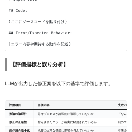
## Code:

(ここにソースコードを貼り付け)

## Error/Expected Behavior:

【評価指標と誤り分析】
LLMが出力した修正案を以下の基準で評価します。
評価項目
評価内容
失敗パタ
推論の論理性
思考プロセスが論理的に飛躍していないか
「なんと
修正の正確性
指定されたエラーが確実に解消されているか
別のエラ
副作用の最小化
既存の正常な機能に影響を与えていないか
本来必要