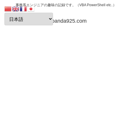
事務系エンジニアの趣味の記録です。（VBA PowerShell etc..）
papanda925.com