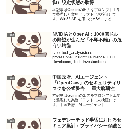
御）設定状態の取得
本記事はGeminiの出力をプロンプト工学
で整理した業務ドラフト（未検証）で
す。Win32 APIを用いたVBAによる
UAC（ユーザーアカウント制御）設定状
態の取得【背景と目的】共有ツール配布
時、UAC（ユーザーアカウント制御）設
NVIDIAとOpenAI：1000億ドル
Tech
定の影響で...
の野望が生んだ「不即不離」の危
うい均衡
type: tech_analysistone:
professional_insightfulaudience: CTO,
Developers, Tech-Investorsfocus:
market_dynamics, chip_ar...
中国政府、AIエージェント
Tech
「OpenClaw」のセキュリティリ
スクを公式警告 ― 重大脆弱性
CVE-2026-25253が発覚
本記事はGeminiの出力をプロンプト工学
で整理した業務ドラフト（未検証）で
す。中国政府、AIエージェント
「OpenClaw」のセキュリティリスクを公
式警告 ― 重大脆弱性CVE-2026-25253が
発覚2026年2月、中国の国家サイバー...
フェデレーテッド学習におけるセ
Tech
キュア集計：プライバシー保護と