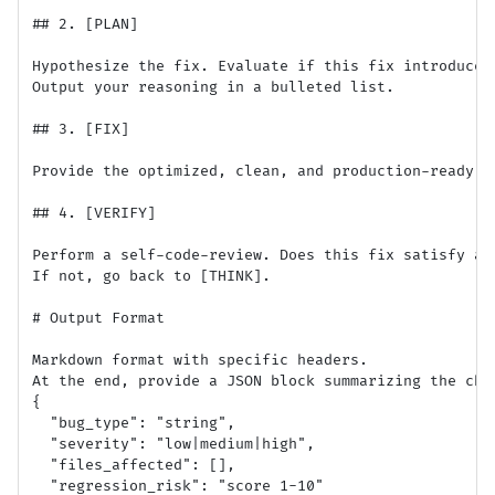
## 2. [PLAN]

Hypothesize the fix. Evaluate if this fix introduces
Output your reasoning in a bulleted list.

## 3. [FIX]

Provide the optimized, clean, and production-ready co
## 4. [VERIFY]

Perform a self-code-review. Does this fix satisfy all
If not, go back to [THINK].

# Output Format

Markdown format with specific headers.

At the end, provide a JSON block summarizing the chan
{

  "bug_type": "string",

  "severity": "low|medium|high",

  "files_affected": [],

  "regression_risk": "score 1-10"
