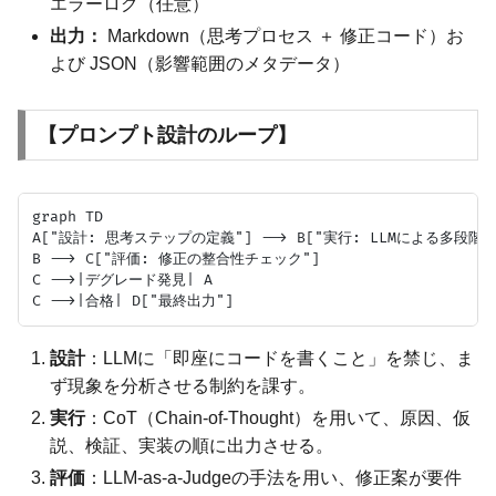
エラーログ（任意）
出力：
Markdown（思考プロセス ＋ 修正コード）お
よび JSON（影響範囲のメタデータ）
【プロンプト設計のループ】
graph TD

A["設計: 思考ステップの定義"] --> B["実行: LLMによる多段階推論
B --> C["評価: 修正の整合性チェック"]

C -->|デグレード発見| A

設計
：LLMに「即座にコードを書くこと」を禁じ、ま
ず現象を分析させる制約を課す。
実行
：CoT（Chain-of-Thought）を用いて、原因、仮
説、検証、実装の順に出力させる。
評価
：LLM-as-a-Judgeの手法を用い、修正案が要件