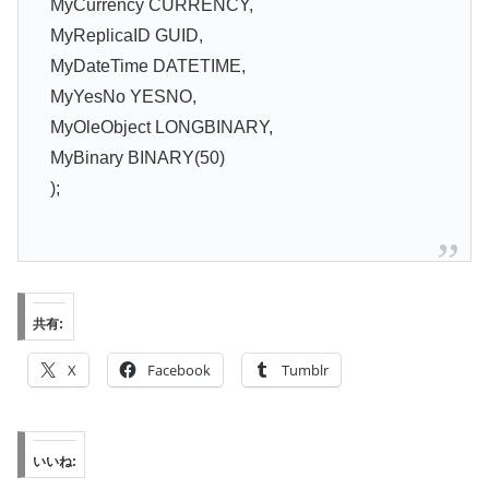
MyCurrency CURRENCY,
MyReplicaID GUID,
MyDateTime DATETIME,
MyYesNo YESNO,
MyOleObject LONGBINARY,
MyBinary BINARY(50)
);
共有:
X
Facebook
Tumblr
いいね: