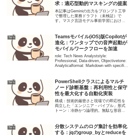
求：適応型動的マスキングの提案
本記事はGeminiの出力をプロンプト工学
で整理した業務ドラフト（未検証）で
す。マスク言語モデル事前学習における
ロバスト性向上メカニズムの探求：適応
型動的マスキングの提案背景（課題/先行
研究）近年の自然言語処理分野における
Teamsモバイル(iOS)版Copilotが
Tech
Transform...
進化：ワンタップでの音声起動が
モバイルワークフローを加速
role: Tech News Analyststyle:
Professional, Data-driven, Objectivetone:
Analyticalformat: Markdown with specific
section...
PowerShellクラスによるマルチ
Tech
ノード診断基盤：再利用性と保守
性を最大化する自動化実装
構成：技術的厳密さと現場での即応性を
両立した「エンジニア・バイブル」形式
トーン：冷静かつ論理的。無駄な形容詞
を削ぎ落とし、事実とコードで語る語
彙：技術用語は英語併記または標準的な
カタカナ表記。冗長な敬語を排除視覚：
分散システムのログ集計を効率化
Tech
Mermaidによる構造可...
する：jqのgroup_byとreduceを