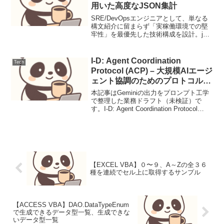
用いた高度なJSON集計
SRE/DevOpsエンジニアとして、単なる
構文紹介に留まらず「実稼働環境での堅
牢性」を最優先した技術構成を設計。jq
の group_by と reduce の使い分け（メモ
リ効率と可読性のトレードオフ）を軸
に、一時ファイル処理やエラーハ...
I-D: Agent Coordination
Tech
Protocol (ACP) – 大規模AIエージ
ェント協調のためのプロトコル設
計
本記事はGeminiの出力をプロンプト工学
で整理した業務ドラフト（未検証）で
す。I-D: Agent Coordination Protocol
(ACP) - 大規模AIエージェント協調のため
のプロトコル設計【背景と設計目標】
ACPは、数...
【EXCEL VBA】０〜９、A～Zの全３６
種を連続でセル上に取得するサンプル
【ACCESS VBA】DAO.DataTypeEnum
で生成できるデータ型一覧、生成できな
いデータ型一覧