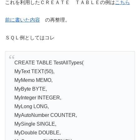
これを利用したＣＲＥＡＴＥ ＴＡＢＬＥの例は
こちら
前に書いた内容
の再整理。
ＳＱＬ例としてはコレ
CREATE TABLE TestAllTypes(
MyText TEXT(50),
MyMemo MEMO,
MyByte BYTE,
MyInteger INTEGER,
MyLong LONG,
MyAutoNumber COUNTER,
MySingle SINGLE,
MyDouble DOUBLE,