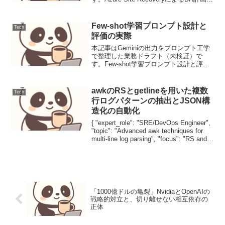
フェイルオーバーはじめにクラウド環境
における事業継続性 (BC) および災害復旧
(DR) は、ビジネスの...
Few-shot学習プロンプト設計と
Tech
評価の実際
本記事はGeminiの出力をプロンプト工学
で整理した業務ドラフト（未検証）で
す。Few-shot学習プロンプト設計と評価
の実際本稿では、大規模言語モデル
（LLM）におけるFew-shot学習を活用し
たプロンプト設計から評価、改良までの
awkのRSとgetlineを用いた複数
Tech
一連の...
行ログパターンの抽出とJSON構
造化の自動化
{ "expert_role": "SRE/DevOps Engineer",
"topic": "Advanced awk techniques for
multi-line log parsing", "focus": "RS and
...
「1000億ドルの亀裂」NvidiaとOpenAIの
戦略的対立と、切り離せない相互依存の
正体