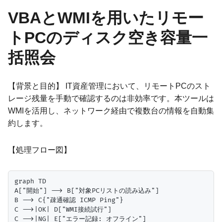
VBAとWMIを用いたリモー
トPCのディスク空き容量一
括照会
【背景と目的】 IT資産管理において、リモートPCのスト
レージ残量を手動で確認するのは非効率です。本ツールは
WMIを活用し、ネットワーク経由で複数台の情報を自動集
約します。
【処理フロー図】
graph TD

A["開始"] --> B["対象PCリストの読み込み"]

B --> C{"疎通確認 ICMP Ping"}

C -->|OK| D["WMI接続試行"]

C -->|NG| E["エラー記録: オフライン"]
