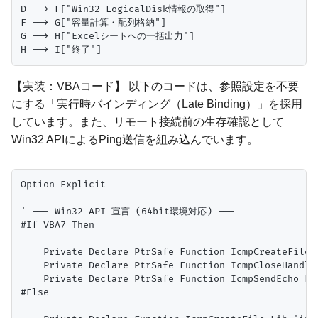
D --> F["Win32_LogicalDisk情報の取得"]

F --> G["容量計算・配列格納"]

G --> H["Excelシートへの一括出力"]

【実装：VBAコード】 以下のコードは、参照設定を不要
にする「実行時バインディング（Late Binding）」を採用
しています。また、リモート接続前の生存確認として
Win32 APIによるPing送信を組み込んでいます。
Option Explicit

' --- Win32 API 宣言 (64bit環境対応) ---

#If VBA7 Then

    Private Declare PtrSafe Function IcmpCreateFile 
    Private Declare PtrSafe Function IcmpCloseHandle
    Private Declare PtrSafe Function IcmpSendEcho Li
#Else
