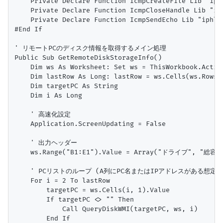
    Private Declare Function IcmpCreateFile Lib "iphl
    Private Declare Function IcmpCloseHandle Lib "ip
    Private Declare Function IcmpSendEcho Lib "iphlp
#End If

' リモートPCのディスク情報を取得するメイン処理

Public Sub GetRemoteDiskStorageInfo()

    Dim ws As Worksheet: Set ws = ThisWorkbook.Active
    Dim lastRow As Long: lastRow = ws.Cells(ws.Rows.C
    Dim targetPC As String

    Dim i As Long

    ' 高速化設定

    Application.ScreenUpdating = False

    ' 出力ヘッダー

    ws.Range("B1:E1").Value = Array("ドライブ", "総容
    ' PCリストのループ (A列にPC名またはIPアドレスがある想定)

    For i = 2 To lastRow

        targetPC = ws.Cells(i, 1).Value

        If targetPC <> "" Then

            Call QueryDiskWMI(targetPC, ws, i)

        End If
