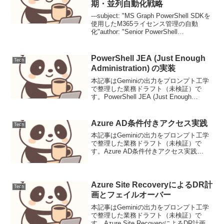
期・並列自動化戦略
---subject: "MS Graph PowerShell SDKを
使用したM365ライセンス管理の自動
化"author: "Senior PowerShell
Engineer"date: "2024-06-25"version: ...
PowerShell JEA (Just Enough
Tech
Administration) の実装
本記事はGeminiの出力をプロンプト工学
で整理した業務ドラフト（未検証）で
す。PowerShell JEA (Just Enough
Administration) の実装導入PowerShell
Just Enough Administ...
Azure AD条件付きアクセス実践
Tech
本記事はGeminiの出力をプロンプト工学
で整理した業務ドラフト（未検証）で
す。Azure AD条件付きアクセス実践
Azure AD条件付きアクセス (Conditional
Access, 以下CA) は、Microsoft Entra ...
Azure Site RecoveryによるDR計
Tech
画とフェイルオーバー
本記事はGeminiの出力をプロンプト工学
で整理した業務ドラフト（未検証）で
す。Azure Site RecoveryによるDR計画と