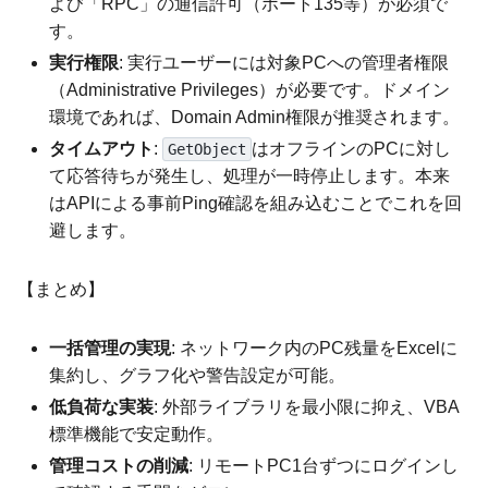
よび「RPC」の通信許可（ポート135等）が必須で
す。
実行権限
: 実行ユーザーには対象PCへの管理者権限
（Administrative Privileges）が必要です。ドメイン
環境であれば、Domain Admin権限が推奨されます。
タイムアウト
:
はオフラインのPCに対し
GetObject
て応答待ちが発生し、処理が一時停止します。本来
はAPIによる事前Ping確認を組み込むことでこれを回
避します。
【まとめ】
一括管理の実現
: ネットワーク内のPC残量をExcelに
集約し、グラフ化や警告設定が可能。
低負荷な実装
: 外部ライブラリを最小限に抑え、VBA
標準機能で安定動作。
管理コストの削減
: リモートPC1台ずつにログインし