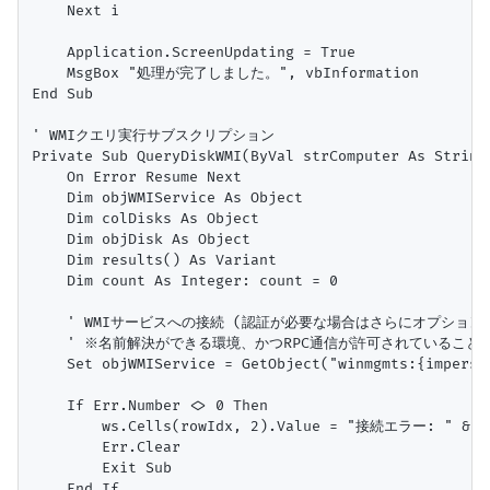
    Next i

    Application.ScreenUpdating = True

    MsgBox "処理が完了しました。", vbInformation

End Sub

' WMIクエリ実行サブスクリプション

Private Sub QueryDiskWMI(ByVal strComputer As String
    On Error Resume Next

    Dim objWMIService As Object

    Dim colDisks As Object

    Dim objDisk As Object

    Dim results() As Variant

    Dim count As Integer: count = 0

    ' WMIサービスへの接続 (認証が必要な場合はさらにオプションが
    ' ※名前解決ができる環境、かつRPC通信が許可されていることが
    Set objWMIService = GetObject("winmgmts:{imperso
    If Err.Number <> 0 Then

        ws.Cells(rowIdx, 2).Value = "接続エラー: " & Er
        Err.Clear

        Exit Sub

    End If
