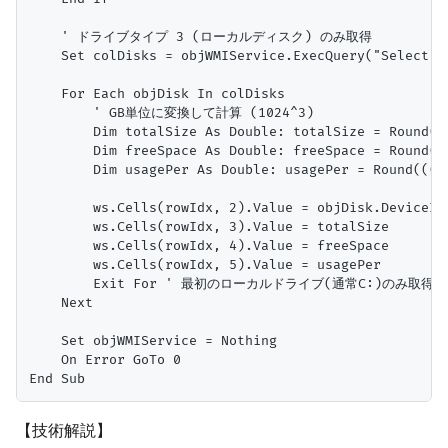
    ' ドライブタイプ 3 (ローカルディスク) のみ取得

    Set colDisks = objWMIService.ExecQuery("Select *
    For Each objDisk In colDisks

        ' GB単位に変換して計算 (1024^3)

        Dim totalSize As Double: totalSize = Round(ob
        Dim freeSpace As Double: freeSpace = Round(o
        Dim usagePer As Double: usagePer = Round(((t
        ws.Cells(rowIdx, 2).Value = objDisk.DeviceID

        ws.Cells(rowIdx, 3).Value = totalSize

        ws.Cells(rowIdx, 4).Value = freeSpace

        ws.Cells(rowIdx, 5).Value = usagePer

        Exit For ' 最初のローカルドライブ(通常C:)のみ
    Next

    Set objWMIService = Nothing

    On Error GoTo 0

【技術解説】