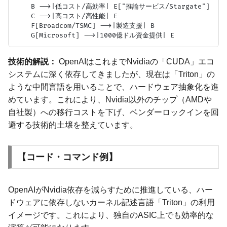
    B -->|低コスト/高効率| E["推論サービス/Stargate"]

    C -->|高コスト/高性能| E

    F[Broadcom/TSMC] -->|製造支援| B

技術的解説：
OpenAIはこれまでNvidiaの「CUDA」エコ
システムに深く依存してきましたが、現在は「Triton」の
ような中間言語を用いることで、ハードウェア抽象化を進
めています。これにより、Nvidia以外のチップ（AMDや
自社製）への移行コストを下げ、ベンダーロックインを回
避する技術的土壌を整えています。
【コード・コマンド例】
OpenAIがNvidia依存を減らすために推進している、ハー
ドウェアに依存しないカーネル記述言語「Triton」の利用
イメージです。これにより、独自のASIC上でも効率的な