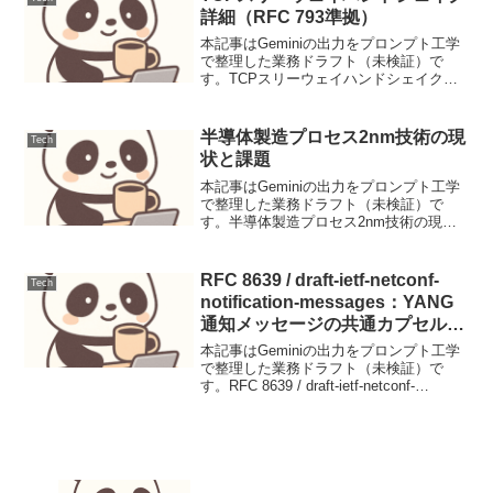
資と比較し、投...
詳細（RFC 793準拠）
本記事はGeminiの出力をプロンプト工学
で整理した業務ドラフト（未検証）で
す。TCPスリーウェイハンドシェイク詳
細（RFC 793準拠）背景インターネット
通信の根幹をなすTransmission Control
Protocol (TCP...
半導体製造プロセス2nm技術の現
Tech
状と課題
本記事はGeminiの出力をプロンプト工学
で整理した業務ドラフト（未検証）で
す。半導体製造プロセス2nm技術の現状
と課題ニュース要点現在、半導体業界は
2nm（ナノメートル）プロセス技術の実
用化に向けて熾烈な開発競争を繰り広げ
RFC 8639 / draft-ietf-netconf-
Tech
ています。主要な...
notification-messages：YANG
通知メッセージの共通カプセル化
とブローカー統合
本記事はGeminiの出力をプロンプト工学
で整理した業務ドラフト（未検証）で
す。RFC 8639 / draft-ietf-netconf-
notification-messages：YANG通知メッセ
ージの共通カプセル化とブローカー統合
【...