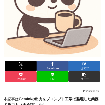
X
Facebook
はてブ
Pocket
LINE
コピー
2026.05.16
本記事は
Geminiの出力をプロンプト工学で整理した業務
ドラフト（未検証）
です。