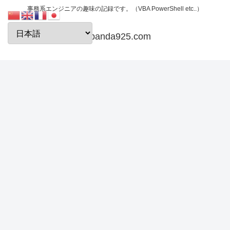
事務系エンジニアの趣味の記録です。（VBA PowerShell etc..）
papanda925.com