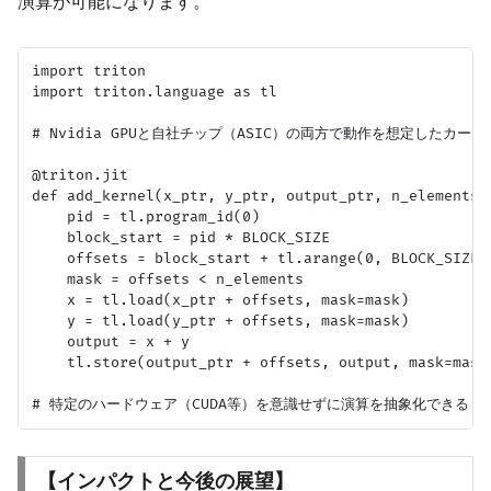
演算が可能になります。
import triton

import triton.language as tl

# Nvidia GPUと自社チップ（ASIC）の両方で動作を想定したカーネ
@triton.jit

def add_kernel(x_ptr, y_ptr, output_ptr, n_elements, 
    pid = tl.program_id(0)

    block_start = pid * BLOCK_SIZE

    offsets = block_start + tl.arange(0, BLOCK_SIZE)

    mask = offsets < n_elements

    x = tl.load(x_ptr + offsets, mask=mask)

    y = tl.load(y_ptr + offsets, mask=mask)

    output = x + y

    tl.store(output_ptr + offsets, output, mask=mask)
【インパクトと今後の展望】