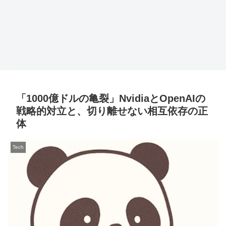
「1000億ドルの亀裂」NvidiaとOpenAIの
戦略的対立と、切り離せない相互依存の正
体
Tech