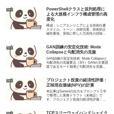
PowerShellクラスと並列処理に
Tech
よる大規模インフラ構成管理の高
度化
構成：シニアエンジニアによる技術白書
スタイル。トーン：冷静沈着、技術的正
確性重視、実戦に即した冗長性の排除。
語彙：PowerShell固有の用語
（Runspace, Class, CIM, Pipeline）を適
切に配置。視覚化：Merma...
GAN訓練の安定化技術: Mode
Tech
Collapseと勾配消失の克服
GAN訓練の安定化技術: Mode Collapseと
勾配消失の克服要点（3行）GANの主要課
題であるモード崩壊と勾配消失を克服
し、生成画像の多様性と品質を大幅に向
上させる。Wasserstein距離、勾配ペナル
ティ、スペクトル正規化、自己...
プロジェクト投資の経済性評価：
Tech
正味現在価値(NPV)の計算
本記事はGeminiの出力をプロンプト工学
で整理した業務ドラフト（未検証）で
す。プロジェクト投資の経済性評価：正
味現在価値(NPV)の計算NPVは投資案の
経済性を評価する指標。将来のキャッシ
ュフローを現在価値に割り引いて初期投
TCPスリーウェイハンドシェイク
Tech