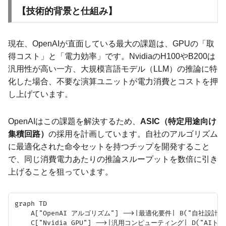
【技術的背景と仕組み】
現在、OpenAIが直面している最大の課題は、GPUの「取
得コスト」と「電力効率」です。NvidiaのH100やB200は
汎用性が高い一方、大規模言語モデル（LLM）の推論に特
化した場合、不要な演算ユニットが電力消費とコストを押
し上げています。
OpenAIはこの課題を解決するため、
ASIC（特定用途向け
集積回路）
の採用を計画しています。自社のアルゴリズム
に最適化された命令セットを持つチップを開発すること
で、同じ消費電力あたりの推論スループットを数倍に引き
上げることを狙っています。
graph TD

    A["OpenAI アルゴリズム"] -->|最適化要件| B("自社設計チッ
    C["Nvidia GPU"] -->|汎用コンピューティング| D("AIトレ