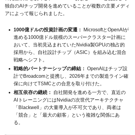
独自のAIチップ開発を進めていることが複数の主要メディ
アによって報じられました。
1000億ドルの投資計画の変遷：
MicrosoftとOpenAIが
進める1000億ドル規模のスーパークラスター計画に
おいて、当初見込まれていたNvidia製GPUの独占的
採用から、自社設計チップ（ASIC）を組み込む混合
戦略へシフト。
戦略的パートナーシップの締結：
OpenAIはチップ設
計でBroadcomと提携し、2026年までの製造ライン確
保に向けてTSMCとの合意を取り付けた。
相互依存の継続：
自社開発を進める一方で、直近の
AIトレーニングにはNvidiaの次世代アーキテクチャ
「Blackwell」の大量導入が不可欠であり、両者は
「競合」と「最大の顧客」という複雑な関係にあ
る。