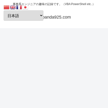
事務系エンジニアの趣味の記録です。（VBA PowerShell etc..）
papanda925.com