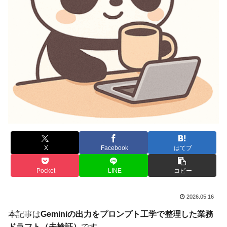
X
Facebook
はてブ
Pocket
LINE
コピー
2026.05.16
本記事は
Geminiの出力をプロンプト工学で整理した業務
ドラフト（未検証）
です。