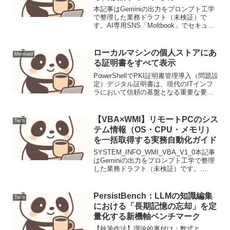
本記事はGeminiの出力をプロンプト工学
で整理した業務ドラフト（未検証）で
す。AI専用SNS「Moltbook」でセキュリ
ティ懸念、APIキー悪用による高額請求リ
スクが浮上AIエージェント同士が交流す
るSNS「Moltbook」にて、ユー...
ローカルマシンの個人ストアにあ
Mermaid
る証明書をすべて表示
PowerShellでPKI証明書管理導入（問題設
定）デジタル証明書は、現代のITインフ
ラにおいて信頼の基盤となる重要な要素
です。ウェブサーバーのTLS/SSL、コー
ド署名、VPN認証、デバイス認証など、
その用途は多岐にわたります。Wind...
【VBA×WMI】リモートPCのシス
Tech
テム情報（OS・CPU・メモリ）
を一括取得する実務自動化ガイド
SYSTEM_INFO_WMI_VBA_V1_0本記事
はGeminiの出力をプロンプト工学で整理
した業務ドラフト（未検証）です。
【VBA×WMI】リモートPCのシステム情
報（OS・CPU・メモリ）を一括取得する
実務自動化ガイド【背景と目的】...
PersistBench：LLMの知識編集
Tech
における「長期記憶の忘却」を定
量化する新機軸ベンチマーク
【執筆作法】理論的裏付け：数式と