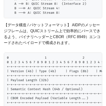
    A ->> B: QUIC Stream 8:  (Interface 2)

    B -->> A: QUIC Stream 4: 

【データ構造 / パケットフォーマット】 AIDPのメッセー
ジフレームは、QUICストリーム上で効率的にパースでき
るよう、バイナリヘッダーとCBOR（RFC 8949）エンコ
ードされたペイロードで構成されます。
0                   1                   2            
0 1 2 3 4 5 6 7 8 9 0 1 2 3 4 5 6 7 8 9 0 1 2 3 4 5 6
+-+-+-+-+-+-+-+-+-+-+-+-+-+-+-+-+-+-+-+-+-+-+-+-+-+-+
| Version (4b) | Type (4b)     | Flags (8b)    | Mess
+-+-+-+-+-+-+-+-+-+-+-+-+-+-+-+-+-+-+-+-+-+-+-+-+-+-+
| Payload Length (32b)                               
+-+-+-+-+-+-+-+-+-+-+-+-+-+-+-+-+-+-+-+-+-+-+-+-+-+-+
| Semantic Context Hash (64b / Optional)             
+-+-+-+-+-+-+-+-+-+-+-+-+-+-+-+-+-+-+-+-+-+-+-+-+-+-+
| CBOR Encoded Payload (Variable Length...)          