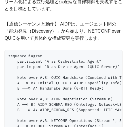
リーム化による並行処理と低遅延な自律制御を実現するこ
とを目標としています。
【通信シーケンスと動作】 AIDPは、エージェント間の
「能力発見（Discovery）」から始まり、NETCONF over
QUICを用いて具体的な構成変更を実行します。
sequenceDiagram

    participant "A as Orchestrator Agent"

    participant "B as Device Agent (QUIC Server)"

    Note over A,B: QUIC Handshake (Combined with TLS 
    A ->> B: Initial (CHLO + AIDP Capability Info)

    B -->> A: Handshake Done (0-RTT Ready)

    Note over A,B: AIDP Negotiation (Stream 0)

    A ->> B: AIDP_SCHEMA_REQ (Ontology: Network-L3-VP
    B -->> A: AIDP_SCHEMA_RES (Supported: IETF-YANG-L
    Note over A,B: NETCONF Operations (Stream 4, 8, 1
    A ->> B: QUIC Stream 4:  (Interface 1)
