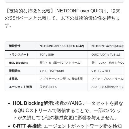
【技術的な特徴と比較】 NETCONF over QUICは、従来
のSSHベースと比較して、以下の技術的優位性を持ちま
す。
機能特性
NETCONF over SSH (RFC 6242)
NETCONF over QUIC (Prop
トランスポート
TCP / SSH
QUIC (UDP) / TLS 1.3
HOL Blocking
発生する（単一TCPストリーム）
発生しない（独立したQUIC
接続確立
3-RTT (TCP+SSH)
0-RTT / 1-RTT
多重化
アプリケーション層での擬似多重
ネイティブなストリーム多重
エージェント連携
固定的なRPC
AIDPによる動的なセマンテ
HOL Blocking解消
: 複数のYANGデータセットを異な
るQUICストリームで送信することで、一部のパケッ
トが欠損しても他の構成変更に影響を与えません。
0-RTT 再接続
: エージェントがネットワーク断を検知