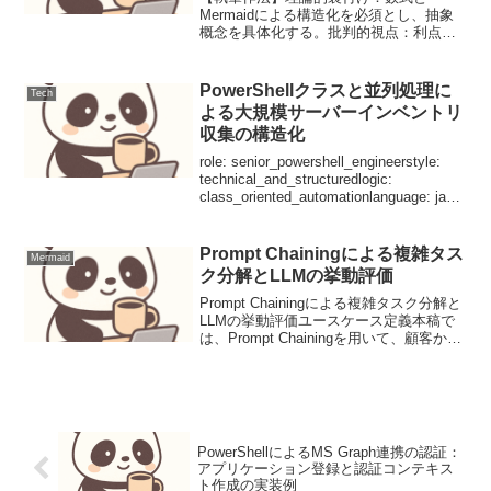
Mermaidによる構造化を必須とし、抽象
概念を具体化する。批判的視点：利点だ
けでなく「計算コスト」「破綻シナリ
オ」を明記。検証可能性：可能な限り
arXiv IDやGitHubリポジトリへのポインタ
PowerShellクラスと並列処理に
Tech
を示唆。構...
よる大規模サーバーインベントリ
収集の構造化
role: senior_powershell_engineerstyle:
technical_and_structuredlogic:
class_oriented_automationlanguage: ja本
記事はGeminiの出力...
Prompt Chainingによる複雑タス
Mermaid
ク分解とLLMの挙動評価
Prompt Chainingによる複雑タスク分解と
LLMの挙動評価ユースケース定義本稿で
は、Prompt Chainingを用いて、顧客から
の多岐にわたる製品レビューテキストか
ら、製品の「ポジティブな側面」「ネガ
ティブな側面」「具体的な改...
PowerShellによるMS Graph連携の認証：
アプリケーション登録と認証コンテキス
ト作成の実装例