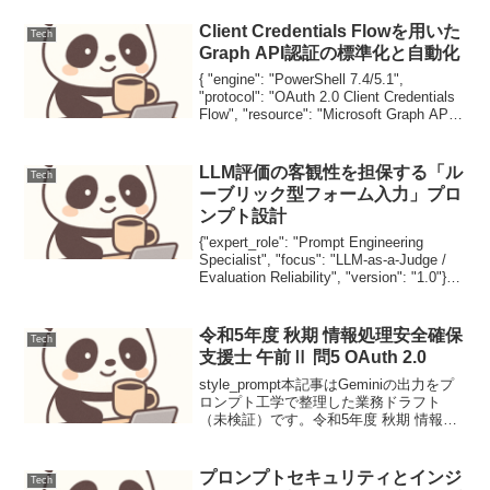
Client Credentials Flowを用いた
Tech
Graph API認証の標準化と自動化
{ "engine": "PowerShell 7.4/5.1",
"protocol": "OAuth 2.0 Client Credentials
Flow", "resource": "Microsoft Graph API",
"m...
LLM評価の客観性を担保する「ル
Tech
ーブリック型フォーム入力」プロ
ンプト設計
{"expert_role": "Prompt Engineering
Specialist", "focus": "LLM-as-a-Judge /
Evaluation Reliability", "version": "1.0"}本
記...
令和5年度 秋期 情報処理安全確保
Tech
支援士 午前Ⅱ 問5 OAuth 2.0
style_prompt本記事はGeminiの出力をプ
ロンプト工学で整理した業務ドラフト
（未検証）です。令和5年度 秋期 情報処
理安全確保支援士 午前Ⅱ 問5 OAuth
2.0OAuth 2.0においてリソース所有者の
権限をアプリに委譲す...
プロンプトセキュリティとインジ
Tech