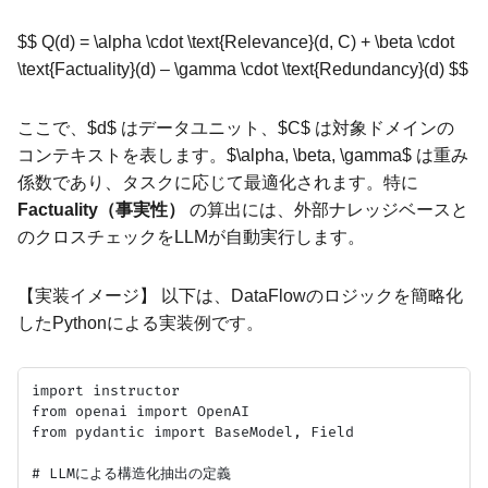
$$ Q(d) = \alpha \cdot \text{Relevance}(d, C) + \beta \cdot
\text{Factuality}(d) – \gamma \cdot \text{Redundancy}(d) $$
ここで、$d$ はデータユニット、$C$ は対象ドメインの
コンテキストを表します。$\alpha, \beta, \gamma$ は重み
係数であり、タスクに応じて最適化されます。特に
Factuality（事実性）
の算出には、外部ナレッジベースと
のクロスチェックをLLMが自動実行します。
【実装イメージ】 以下は、DataFlowのロジックを簡略化
したPythonによる実装例です。
import instructor

from openai import OpenAI

from pydantic import BaseModel, Field

# LLMによる構造化抽出の定義
