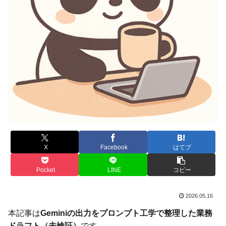
X
Facebook
はてブ
Pocket
LINE
コピー
2026.05.16
本記事は
Geminiの出力をプロンプト工学で整理した業務
ドラフト（未検証）
です。