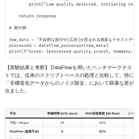
        print("Low quality detected. Initiating refin
    return response

# 実行例

raw_data = "不自然な改行や[広告]が含まれる雑多なテキストデータ.
processed = dataflow_processor(raw_data)

【実験結果と考察】 DataFlowを用いたベンチマークテス
トでは、従来のスクリプトベースの処理と比較して、特に
「非構造化データからのノイズ除去」において顕著な差が
出ました。
手法
準備時間 (h/1k docs)
RAG回答精度 (Hit Rate)
トーク
手動 + Regex
45
62%
DataFlow (提案手法)
8
81%