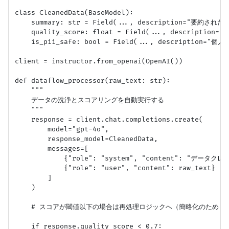
class CleanedData(BaseModel):

    summary: str = Field(..., description="要約さ
    quality_score: float = Field(..., description=
    is_pii_safe: bool = Field(..., description=
client = instructor.from_openai(OpenAI())

def dataflow_processor(raw_text: str):

    """

    データの洗浄とスコアリングを自動実行する

    """

    response = client.chat.completions.create(

        model="gpt-4o",

        response_model=CleanedData,

        messages=[

            {"role": "system", "content": 
            {"role": "user", "content": raw_text}

        ]

    )

    # スコアが閾値以下の場合は再処理ロジックへ（簡略化のためリタ
    if response.quality_score < 0.7:
