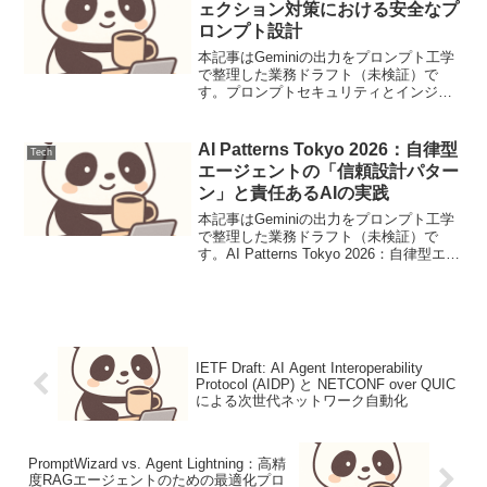
ェクション対策における安全なプ
ロンプト設計
本記事はGeminiの出力をプロンプト工学
で整理した業務ドラフト（未検証）で
す。プロンプトセキュリティとインジェ
クション対策における安全なプロンプト
設計入出力契約入力ユーザー入力 (User
Input): ユーザーがLLMに与える自由形
AI Patterns Tokyo 2026：自律型
Tech
式...
エージェントの「信頼設計パター
ン」と責任あるAIの実践
本記事はGeminiの出力をプロンプト工学
で整理した業務ドラフト（未検証）で
す。AI Patterns Tokyo 2026：自律型エー
ジェントの「信頼設計パターン」と責任
あるAIの実践【要点サマリ】AIエージェ
ントの爆発的普及に伴う「制御...
IETF Draft: AI Agent Interoperability
Protocol (AIDP) と NETCONF over QUIC
による次世代ネットワーク自動化
PromptWizard vs. Agent Lightning：高精
度RAGエージェントのための最適化プロ