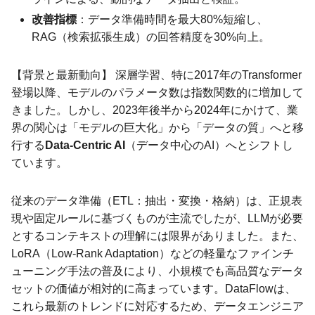
改善指標
：データ準備時間を最大80%短縮し、
RAG（検索拡張生成）の回答精度を30%向上。
【背景と最新動向】 深層学習、特に2017年のTransformer
登場以降、モデルのパラメータ数は指数関数的に増加して
きました。しかし、2023年後半から2024年にかけて、業
界の関心は「モデルの巨大化」から「データの質」へと移
行する
Data-Centric AI
（データ中心のAI）へとシフトし
ています。
従来のデータ準備（ETL：抽出・変換・格納）は、正規表
現や固定ルールに基づくものが主流でしたが、LLMが必要
とするコンテキストの理解には限界がありました。また、
LoRA（Low-Rank Adaptation）などの軽量なファインチ
ューニング手法の普及により、小規模でも高品質なデータ
セットの価値が相対的に高まっています。DataFlowは、
これら最新のトレンドに対応するため、データエンジニア