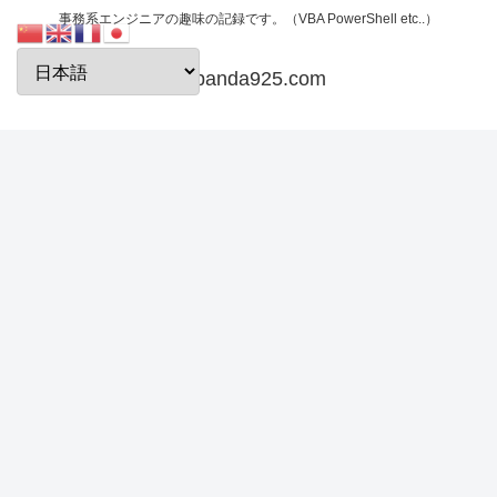
事務系エンジニアの趣味の記録です。（VBA PowerShell etc..）
papanda925.com