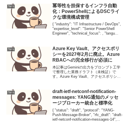
ーマンエラーを排除し、組織変更や大規
冪等性を担保するインフラ自動
Tech
模プロ...
化：PowerShellによるDSCライ
クな環境構成管理
{ "industry": "IT Infrastructure / DevOps",
"expertise_level": "Senior PowerShell
Engineer", "technical_focus": , "langu...
Azure Key Vault、アクセスポリ
Tech
シーを2027年2月に廃止。Azure
RBACへの完全移行が必須に
本記事はGeminiの出力をプロンプト工学
で整理した業務ドラフト（未検証）で
す。Azure Key Vault、アクセスポリシー
を2027年2月に廃止。Azure RBACへの完
全移行が必須にMicrosoftは、Azure Key
Vau...
draft-ietf-netconf-notification-
Tech
messages: YANG通知のメッセ
ージブローカー統合と標準化
{ "status": "draft", "protocol": "YANG-
Push-Message-Broker", "rfc_draft": "draft-
ietf-netconf-notification-messages-14",...