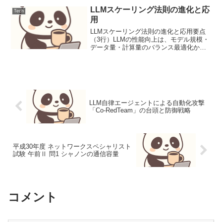
LLMスケーリング法則の進化と応
Tech
用
LLMスケーリング法則の進化と応用要点
（3行）LLMの性能向上は、モデル規模・
データ量・計算量のバランス最適化か
ら、推論効率・データ品質・非べき乗則
へと進化しています。Chinchilla法則を基
盤に、最新研究はデータ品質の考慮と、
超大規模...
LLM自律エージェントによる自動化攻撃
「Co-RedTeam」の台頭と防御戦略
平成30年度 ネットワークスペシャリスト
試験 午前Ⅱ 問1 シャノンの通信容量
コメント