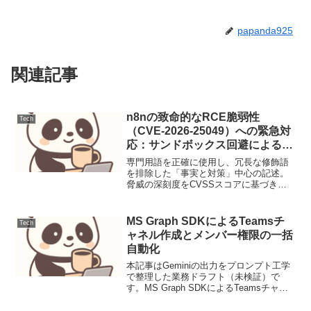
papanda925
関連記事
n8nの致命的なRCE脆弱性
Tech
（CVE-2026-25049）への緊急対
応：サンドボックス回避によるシ
ステム完全占拠の回避策
専門用語を正確に使用し、冗長な修飾語
を排除した「事実と対策」中心の記述。
脅威の深刻度をCVSSスコアに基づき客
観的に評価。コードブロックはシンタッ
クスハイライトを適切に適用。Mermaid
図解は論理的構造を優先。本記事は
MS Graph SDKによるTeamsチ
Tech
**Geminiの出...
ャネル作成とメンバー権限の一括
自動化
本記事はGeminiの出力をプロンプト工学
で整理した業務ドラフト（未検証）で
す。MS Graph SDKによるTeamsチャネ
ル作成とメンバー権限の一括自動化【導
入：解決する課題】手動操作によるヒュ