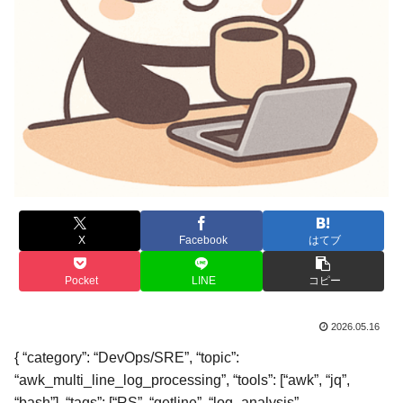
X
Facebook
はてブ
Pocket
LINE
コピー
2026.05.16
{ “category”: “DevOps/SRE”, “topic”:
“awk_multi_line_log_processing”, “tools”: [“awk”, “jq”,
“bash”], “tags”: [“RS”, “getline”, “log_analysis”,