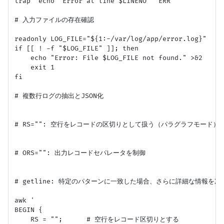
trap 'echo "Error at line $LINENO"' ERR

# 入力ファイルの存在確認

readonly LOG_FILE="${1:-/var/log/app/error.log}"

if [[ ! -f "$LOG_FILE" ]]; then

    echo "Error: File $LOG_FILE not found." >&2

    exit 1

fi

# 複数行ログの抽出とJSON化

# RS="": 空行をレコードの区切りとして扱う（パラグラフモード）

# ORS="": 出力レコードセパレータを制御

# getline: 特定のパターンに一致した場合、さらに詳細な情報を次
awk '

BEGIN {

    RS = "";      # 空行をレコード区切りとする
