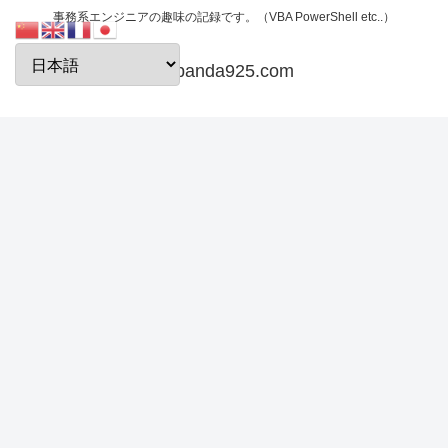
事務系エンジニアの趣味の記録です。（VBA PowerShell etc..）
papanda925.com