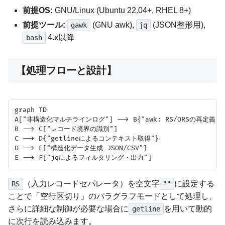
前提OS:
GNU/Linux (Ubuntu 22.04+, RHEL 8+)
前提ツール:
(GNU awk),
(JSON整形用),
gawk
jq
4.x以降
bash
【処理フローと設計】
graph TD

A["非構造化マルチラインログ"] --> B{"awk: RS/ORSの再定義"}

B --> C["レコード境界の識別"]

C --> D{"getlineによるコンテキスト取得"}

D --> E["構造化データ生成 JSON/CSV"]

（入力レコードセパレータ）を空文字
に設定する
RS
""
ことで「空行区切り」のパラグラフモードとして処理し、
さらに詳細な制御が必要な場合に
を用いて動的
getline
に次行を読み込みます。