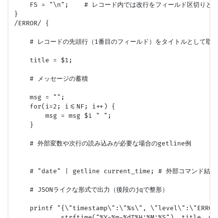
    FS = "\n";    # レコード内では改行をフィールド区切りとす
}

/ERROR/ {

    # レコードの先頭行（1番目のフィールド）をタイトルとして取得
    title = $1;

    # メッセージの蓄積

    msg = "";

    for(i=2; i<=NF; i++) {

        msg = msg $i " ";

    }

    # 外部変数や次行の読み込みが必要な場合のgetline例

    # "date" | getline current_time; # 外部コマンド結
    # JSONライクな形式で出力（後段のjqで整形）

    printf "{\"timestamp\":\"%s\", \"level\":\"ERROR
            strftime("%Y-%m-%dT%H:%M:%S"), title, msg