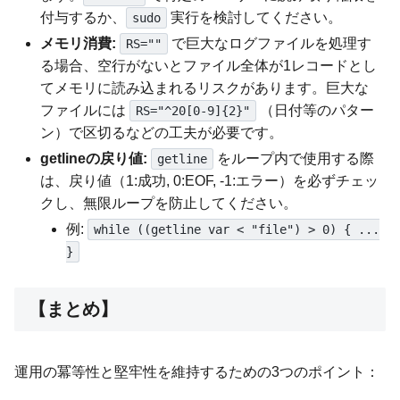
付与するか、
実行を検討してください。
sudo
メモリ消費:
で巨大なログファイルを処理す
RS=""
る場合、空行がないとファイル全体が1レコードとし
てメモリに読み込まれるリスクがあります。巨大な
ファイルには
（日付等のパター
RS="^20[0-9]{2}"
ン）で区切るなどの工夫が必要です。
getlineの戻り値:
をループ内で使用する際
getline
は、戻り値（1:成功, 0:EOF, -1:エラー）を必ずチェッ
クし、無限ループを防止してください。
例:
while ((getline var < "file") > 0) { ...
}
【まとめ】
運用の冪等性と堅牢性を維持するための3つのポイント：