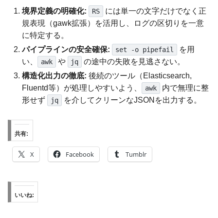
境界定義の明確化:
には単一の文字だけでなく正
RS
規表現（gawk拡張）を活用し、ログの区切りを一意
に特定する。
パイプラインの安全確保:
を用
set -o pipefail
い、
や
の途中の失敗を見逃さない。
awk
jq
構造化出力の徹底:
後続のツール（Elasticsearch,
Fluentd等）が処理しやすいよう、
内で無理に整
awk
形せず
を介してクリーンなJSONを出力する。
jq
共有:
X
Facebook
Tumblr
いいね: