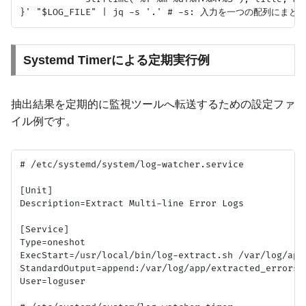
Systemd Timerによる定期実行例
抽出結果を定期的に監視ツールへ転送するための設定ファ
イル例です。
# /etc/systemd/system/log-watcher.service

[Unit]

Description=Extract Multi-line Error Logs

[Service]

Type=oneshot

ExecStart=/usr/local/bin/log-extract.sh /var/log/app/
StandardOutput=append:/var/log/app/extracted_errors.j
User=loguser
