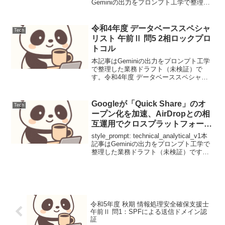
Geminiの出力をプロンプト工学で整理し
た業務ドラフト（未検証）です。脅威モ
デル：ソフトウェアサプライチェーンの
脆弱性現代のソフトウェア開発におい
令和4年度 データベーススペシャ
Tech
て、OSSコンポー...
リスト 午前Ⅱ 問5 2相ロックプロ
トコル
本記事はGeminiの出力をプロンプト工学
で整理した業務ドラフト（未検証）で
す。令和4年度 データベーススペシャリ
スト 午前Ⅱ 問5 2相ロックプロトコル本
問はデータベースの並行制御における2相
ロックの性質を問う。解法の核は、デッ
Googleが「Quick Share」のオ
Tech
ドロックの...
ープン化を加速、AirDropとの相
互運用でクロスプラットフォーム
共有の実現へ
style_prompt: technical_analytical_v1本
記事はGeminiの出力をプロンプト工学で
整理した業務ドラフト（未検証）です。
Googleが「Quick Share」のオープン化を
加速、AirDropとの相互運用...
令和5年度 秋期 情報処理安全確保支援士
午前Ⅱ 問1：SPFによる送信ドメイン認
証