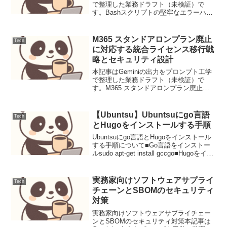
で整理した業務ドラフト（未検証）で
す。Bashスクリプトの堅牢なエラーハン
ドリングと自動化DevOpsの現場におい
て、Bashスクリプトは日々の運用自動化
に不可欠なツールです。しかし、適切な
M365 スタンドアロンプラン廃止
Tech
エラーハ...
に対応する統合ライセンス移行戦
略とセキュリティ設計
本記事はGeminiの出力をプロンプト工学
で整理した業務ドラフト（未検証）で
す。M365 スタンドアロンプラン廃止に
対応する統合ライセンス移行戦略とセキ
ュリティ設計【導入】
SharePoint/OneDriveの単体プラン廃止に
【Ubuntsu】Ubuntsuにgo言語
Tech
伴い、ライセ...
とHugoをインストールする手順
Ubuntsuにgo言語とHugoをインストール
する手順について■Go言語をインストー
ルsudo apt-get install gccgo■Hugoをイン
ストールmkdir -p ~/opt/packages/hugo
&& cd $_w...
実務家向けソフトウェアサプライ
Tech
チェーンとSBOMのセキュリティ
対策
実務家向けソフトウェアサプライチェー
ンとSBOMのセキュリティ対策本記事は