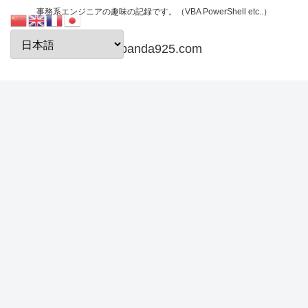
事務系エンジニアの趣味の記録です。（VBA PowerShell etc..）
papanda925.com