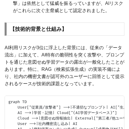
撃」は依然として猛威を振るっていますが、AIリスク
がこれらに次ぐ主脅威として認定されました。
【技術的背景と仕組み】
AI利用リスクが3位に浮上した背景には、従来の「データ
流出」に加えて、AI特有の脆弱性を突く攻撃や、プロンプ
トを通じた意図せぬ学習データの露出が一般化したことが
あります。特に、RAG（検索拡張生成）の実装不備によ
り、社内の機密文書が認可外のユーザーに回答として提示
されるケースが技術的課題となっています。
graph TD

    User["従業員/攻撃者"] -->|不適切なプロンプト| AI["生成A
    AI -->|学習・記憶| Cloud["(AI学習データベース)"]

    Cloud -->|意図せぬ情報抽出| External["第三者/他ユーザー
    User -->|社内機密流し込み| AI
