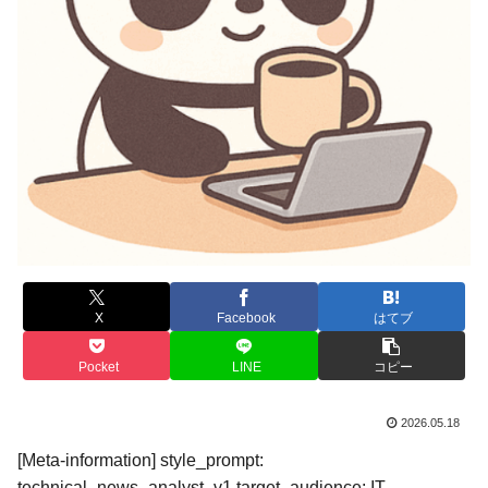
X
Facebook
はてブ
Pocket
LINE
コピー
2026.05.18
[Meta-information] style_prompt:
technical_news_analyst_v1 target_audience: IT