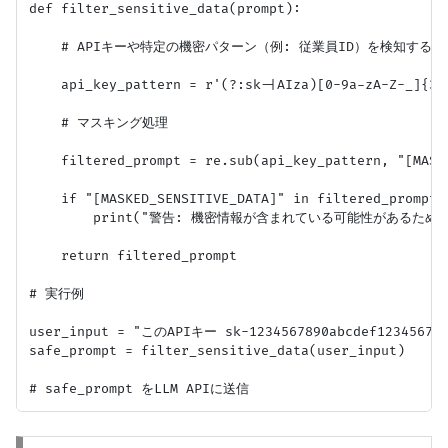
def filter_sensitive_data(prompt):

    # APIキーや特定の機密パターン（例: 従業員ID）を検知する正
    api_key_pattern = r'(?:sk-|AIza)[0-9a-zA-Z-_]{32,
    # マスキング処理

    filtered_prompt = re.sub(api_key_pattern, "[MASKE
    if "[MASKED_SENSITIVE_DATA]" in filtered_prompt:

        print("警告: 機密情報が含まれている可能性があるた
    return filtered_prompt

# 実行例

user_input = "このAPIキー sk-1234567890abcdef12345
safe_prompt = filter_sensitive_data(user_input)
