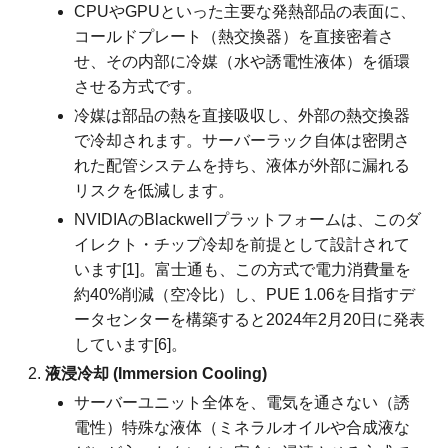
CPUやGPUといった主要な発熱部品の表面に、
コールドプレート（熱交換器）を直接密着さ
せ、その内部に冷媒（水や誘電性液体）を循環
させる方式です。
冷媒は部品の熱を直接吸収し、外部の熱交換器
で冷却されます。サーバーラック自体は密閉さ
れた配管システムを持ち、液体が外部に漏れる
リスクを低減します。
NVIDIAのBlackwellプラットフォームは、このダ
イレクト・チップ冷却を前提として設計されて
います[1]。富士通も、この方式で電力消費量を
約40%削減（空冷比）し、PUE 1.06を目指すデ
ータセンターを構築すると2024年2月20日に発表
しています[6]。
液浸冷却 (Immersion Cooling)
サーバーユニット全体を、電気を通さない（誘
電性）特殊な液体（ミネラルオイルや合成液な