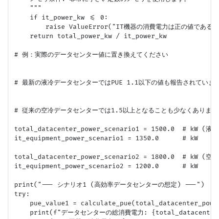
    """

    if it_power_kw <= 0:

        raise ValueError("IT機器の消費電力は正の値である
    return total_power_kw / it_power_kw

# 例：実際のデータセンター値に置き換えてください

# 最新の液冷データセンターではPUE 1.1以下の値も報告されています
# 従来の空冷データセンターでは1.5以上となることも少なくありませ
total_datacenter_power_scenario1 = 1500.0  # kW (液
it_equipment_power_scenario1 = 1350.0      # kW

total_datacenter_power_scenario2 = 1800.0  # kW (空
it_equipment_power_scenario2 = 1200.0      # kW

print("--- シナリオ1 (高効率データセンターの想定) ---")

try:

    pue_value1 = calculate_pue(total_datacenter_powe
    print(f"データセンターの総消費電力: {total_datacenter_po