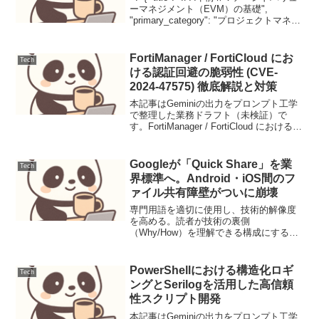
ーマネジメント（EVM）の基礎",
"primary_category": "プロジェクトマネジ
メント", "secondary_categories": [ "コス
ト管理", "...
FortiManager / FortiCloud にお
Tech
ける認証回避の脆弱性 (CVE-
2024-47575) 徹底解説と対策
本記事はGeminiの出力をプロンプト工学
で整理した業務ドラフト（未検証）で
す。FortiManager / FortiCloud における認
証回避の脆弱性 (CVE-2024-47575) 徹底
解説と対策【脅威の概要と背景】
FortiMa...
Googleが「Quick Share」を業
Tech
界標準へ。Android・iOS間のフ
ァイル共有障壁がついに崩壊
専門用語を適切に使用し、技術的解像度
を高める。読者が技術の裏側
（Why/How）を理解できる構成にする。
事実（Fact）と考察（Opinion）を厳格に
分離する。冗長な表現を排除し、情報密
度を最大化する。本記事はGeminiの出力
PowerShellにおける構造化ロギ
Tech
をプロンプ...
ングとSerilogを活用した高信頼
性スクリプト開発
本記事はGeminiの出力をプロンプト工学