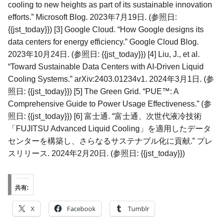
cooling to new heights as part of its sustainable innovation
efforts.” Microsoft Blog. 2023年7月19日. (参照日:
{{jst_today}}) [3] Google Cloud. “How Google designs its
data centers for energy efficiency.” Google Cloud Blog.
2023年10月24日. (参照日: {{jst_today}}) [4] Liu, J., et al.
“Toward Sustainable Data Centers with AI-Driven Liquid
Cooling Systems.” arXiv:2403.01234v1. 2024年3月1日. (参
照日: {{jst_today}}) [5] The Green Grid. “PUE™: A
Comprehensive Guide to Power Usage Effectiveness.” (参
照日: {{jst_today}}) [6] 富士通. “富士通、次世代液冷技術
「FUJITSU Advanced Liquid Cooling」を適用したデータ
センターを構築し、さらなるサステナブル化に貢献.” プレ
スリリース. 2024年2月20日. (参照日: {{jst_today}})
共有:
X
Facebook
Tumblr