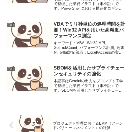
で整理した業務ドラフト（未検証）で
す。PowerShellにおける構造化ロギング
とSerilogを活用した高信頼性スクリプト
開発導入Windows環境の運用において、
PowerShellスクリプトは...
VBAでミリ秒単位の処理時間を計
Tech
測！Win32 APIを用いた高精度パ
フォーマンス測定
キーワード：VBA, Win32 API,
GetTickCount, パフォーマンス計測, 高速
化, 64bit対応視点：Excel/Accessの実務
における「重い処理」のボトルネックを
可視化し、改善を促す技術者・開発者向
け。トーン：論...
SBOMを活用したサプライチェー
Tech
ンセキュリティの強化
本記事はGeminiの出力をプロンプト工学
で整理した業務ドラフト（未検証）で
す。SBOMを活用したサプライチェーン
セキュリティの強化近年のサイバー攻撃
において、ソフトウェアサプライチェー
ンを狙った攻撃は深刻な脅威となってい
ます。オープンソー...
プロジェクト管理におけるEVM（アーン
ドバリューマネジメント）の計算