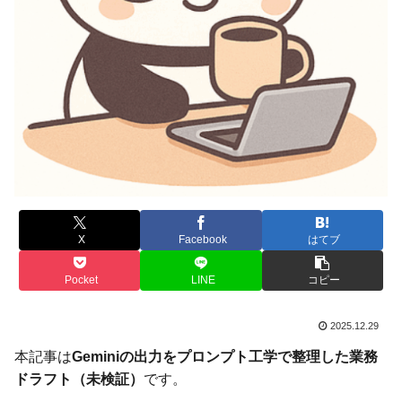
X
Facebook
はてブ
Pocket
LINE
コピー
2025.12.29
本記事は
Geminiの出力をプロンプト工学で整理した業務
ドラフト（未検証）
です。