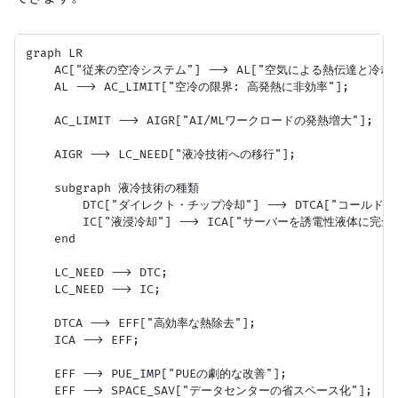
graph LR

    AC["従来の空冷システム"] --> AL["空気による熱伝達と冷却"]
    AL --> AC_LIMIT["空冷の限界: 高発熱に非効率"];

    AC_LIMIT --> AIGR["AI/MLワークロードの発熱増大"];

    AIGR --> LC_NEED["液冷技術への移行"];

    subgraph 液冷技術の種類

        DTC["ダイレクト・チップ冷却"] --> DTCA["コールドプ
        IC["液浸冷却"] --> ICA["サーバーを誘電性液体に完全に
    end

    LC_NEED --> DTC;

    LC_NEED --> IC;

    DTCA --> EFF["高効率な熱除去"];

    ICA --> EFF;

    EFF --> PUE_IMP["PUEの劇的な改善"];

    EFF --> SPACE_SAV["データセンターの省スペース化"];
