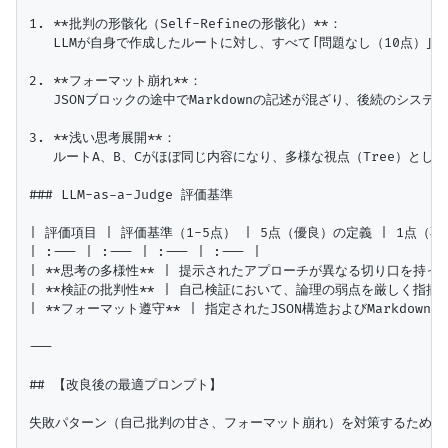
1. **批判の形骸化（Self-Refineの形骸化）**：

   LLMが自身で作成したルートに対し、すべて「問題なし（10点）」
2. **フォーマット崩れ**：

   JSONブロックの途中でMarkdownの記述が混ざり、後続のシス
3. **浅い思考展開**：

   ルートA、B、Cがほぼ同じ内容になり、多様な視点（Tree）とし
### LLM-as-a-Judge 評価基準

| 評価項目 | 評価基準（1-5点） | 5点（優良）の定義 | 1点（不
| :--- | :--- | :--- | :--- |

| **思考の多様性** | 提示されたアプローチが異なる切り口を持
| **検証の批判性** | 自己検証において、論理の弱点を厳しく指
| **フォーマット遵守** | 指定されたJSON構造およびMarkdo
---

## 【改良後の最適プロンプト】

失敗パターン（自己批判の甘さ、フォーマット崩れ）を対策するため、**「