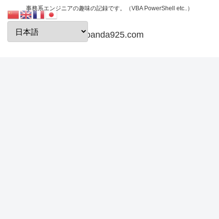
事務系エンジニアの趣味の記録です。（VBA PowerShell etc..）
papanda925.com