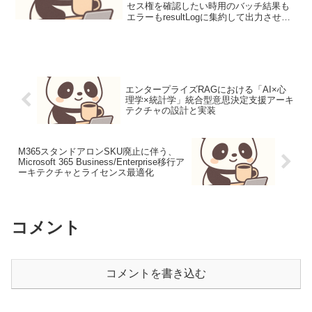
セス権を確認したい時用のバッチ結果も
エラーもresultLogに集約して出力させ
る。set targetPath=C:\set
resultLog=caclslog.txtcacls %tar...
エンタープライズRAGにおける「AI×心
理学×統計学」統合型意思決定支援アーキ
テクチャの設計と実装
M365スタンドアロンSKU廃止に伴う、
Microsoft 365 Business/Enterprise移行ア
ーキテクチャとライセンス最適化
コメント
コメントを書き込む