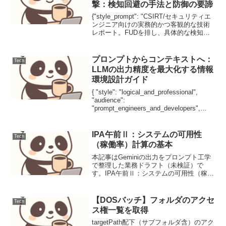
撃：検知回避の手法と防御の要諦
{"style_prompt": "CSIRT/セキュリティエ
ンジニア向けの実務的かつ客観的な技術
レポート。FUDを排し、具体的な検知ロ
ジックと緩和策に焦点を当てる。
Mermaidによる可視化と、攻撃・防御の
コード対比を含むこと。参考文献は...
プロンプトからコンテキストへ：
Tech
LLMの出力精度を最大化する情報
環境設計ガイド
{ "style": "logical_and_professional",
"audience":
"prompt_engineers_and_developers",
"focus": "context_engineering_for_...
IPA午前Ⅱ：システムの可用性
Tech
（稼働率）計算の基本
本記事はGeminiの出力をプロンプト工学
で整理した業務ドラフト（未検証）で
す。IPA午前Ⅱ：システムの可用性（稼働
率）計算の基本システムの可用性（稼働
率）は、MTBFとMTTRを用いた基本式、
および直列・並列構成におけるシステム
【DOSバッチ】フォルダのアクセ
Tech
全体の稼働...
ス権一覧を取得
targetPath配下（サブフォルダ含）のアク