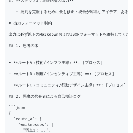
3. **ステップ3：最終結論の出力**

   - 批判を克服するために最も修正・統合が容易なアイデア、あるい
# 出力フォーマット制約

出力は必ず以下のMarkdownおよびJSONフォーマットを維持してく
## 1. 思考の木

- **ルートA（技術/インフラ主導）**: [プロセス]

- **ルートB（制度/インセンティブ主導）**: [プロセス]

- **ルートC（コミュニティ/行動デザイン主導）**: [プロセス]

## 2. 悪魔の代弁者による自己検証ログ

```json

{

  "route_a": {

    "weaknesses": [

      "弱点1：...",
