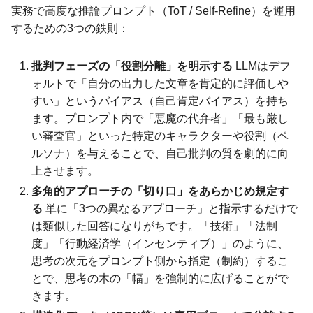
実務で高度な推論プロンプト（ToT / Self-Refine）を運用
するための3つの鉄則：
批判フェーズの「役割分離」を明示する
LLMはデフ
ォルトで「自分の出力した文章を肯定的に評価しや
すい」というバイアス（自己肯定バイアス）を持ち
ます。プロンプト内で「悪魔の代弁者」「最も厳し
い審査官」といった特定のキャラクターや役割（ペ
ルソナ）を与えることで、自己批判の質を劇的に向
上させます。
多角的アプローチの「切り口」をあらかじめ規定す
る
単に「3つの異なるアプローチ」と指示するだけで
は類似した回答になりがちです。「技術」「法制
度」「行動経済学（インセンティブ）」のように、
思考の次元をプロンプト側から指定（制約）するこ
とで、思考の木の「幅」を強制的に広げることがで
きます。