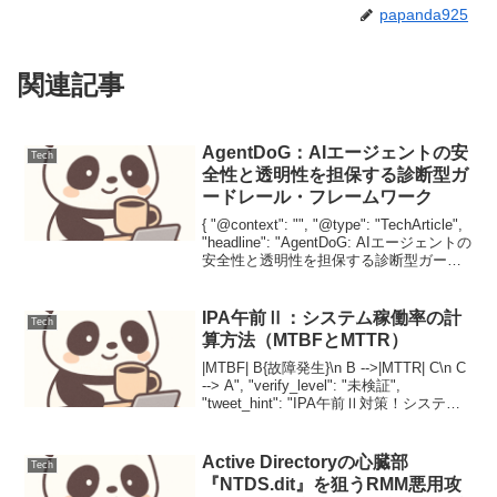
papanda925
関連記事
AgentDoG：AIエージェントの安
Tech
全性と透明性を担保する診断型ガ
ードレール・フレームワーク
{ "@context": "", "@type": "TechArticle",
"headline": "AgentDoG: AIエージェントの
安全性と透明性を担保する診断型ガード
レール・フレームワーク",
"description":...
IPA午前Ⅱ：システム稼働率の計
Tech
算方法（MTBFとMTTR）
|MTBF| B{故障発生}\n B -->|MTTR| C\n C
--> A", "verify_level": "未検証",
"tweet_hint": "IPA午前Ⅱ対策！システム
稼働率の計算、MTBFとMTTRの関係を徹
底解説。信...
Active Directoryの心臓部
Tech
『NTDS.dit』を狙うRMM悪用攻