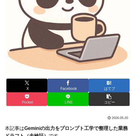
X
Facebook
はてブ
Pocket
LINE
コピー
2026.05.20
本記事は
Geminiの出力をプロンプト工学で整理した業務
ドラフト（未検証）
です。