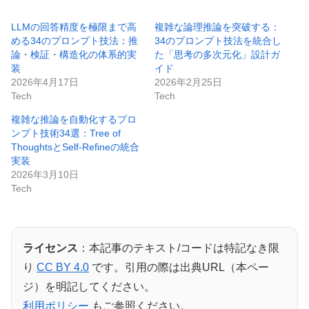
LLMの回答精度を極限まで高
複雑な論理推論を突破する：
める34のプロンプト技法：推
34のプロンプト技法を統合し
論・検証・構造化の体系的実
た「思考の多次元化」設計ガ
装
イド
2026年4月17日
2026年2月25日
Tech
Tech
複雑な推論を自動化するプロ
ンプト技術34選：Tree of
ThoughtsとSelf-Refineの統合
実装
2026年3月10日
Tech
ライセンス
：本記事のテキスト/コードは特記なき限
り
CC BY 4.0
です。引用の際は出典URL（本ペー
ジ）を明記してください。
利用ポリシー
もご参照ください。