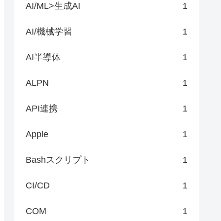
AI/ML>生成AI
1
AI/機械学習
1
AI半導体
1
ALPN
1
API連携
1
Apple
1
Bashスクリプト
1
CI/CD
1
COM
1