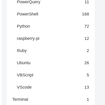
PowerQuery
11
PowerShell
168
Python
72
raspberry-pi
12
Ruby
2
Ubuntu
26
VBScript
5
VScode
13
Terminal
1