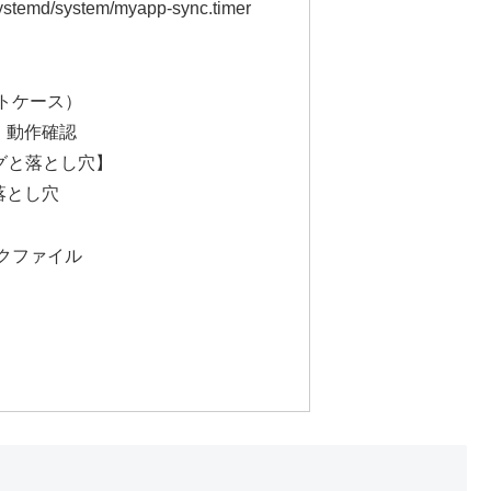
emd/system/myapp-sync.timer
ストケース）
グ・動作確認
グと落とし穴】
の落とし穴
ックファイル