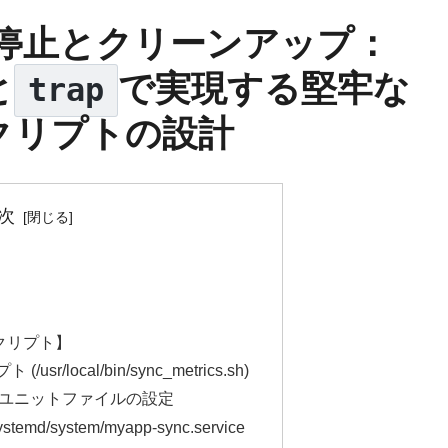
停止とクリーンアップ：
と
で実現する堅牢な
trap
クリプトの設計
次
クリプト】
sr/local/bin/sync_metrics.sh)
emd ユニットファイルの設定
emd/system/myapp-sync.service