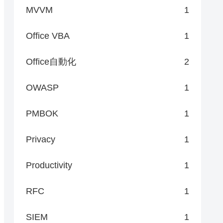
MVVM
1
Office VBA
1
Office自動化
2
OWASP
1
PMBOK
1
Privacy
1
Productivity
1
RFC
1
SIEM
1