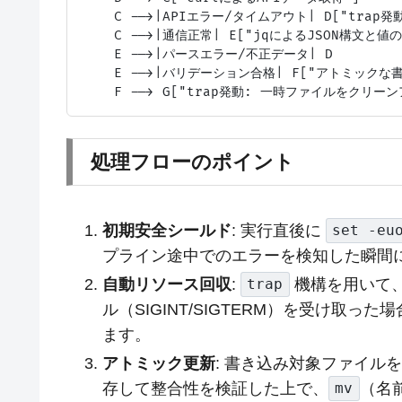
    C -->|APIエラー/タイムアウト| D["trap
    C -->|通信正常| E["jqによるJSON構文と値の
    E -->|パースエラー/不正データ| D

    E -->|バリデーション合格| F["アトミックな書
処理フローのポイント
初期安全シールド
: 実行直後に
set -eu
プライン途中でのエラーを検知した瞬間
自動リソース回収
:
機構を用いて
trap
ル（SIGINT/SIGTERM）を受け取
ます。
アトミック更新
: 書き込み対象ファイル
存して整合性を検証した上で、
（名
mv