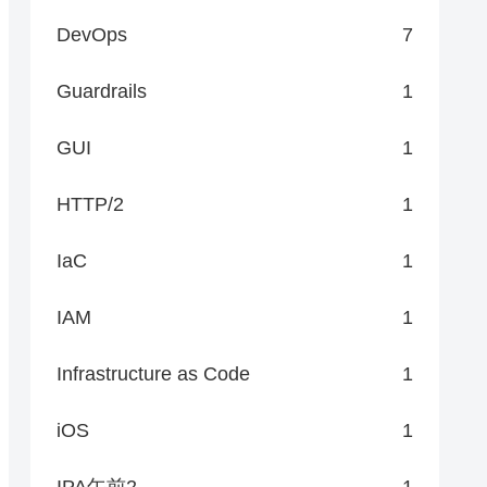
DevOps
7
Guardrails
1
GUI
1
HTTP/2
1
IaC
1
IAM
1
Infrastructure as Code
1
iOS
1
IPA午前2
1