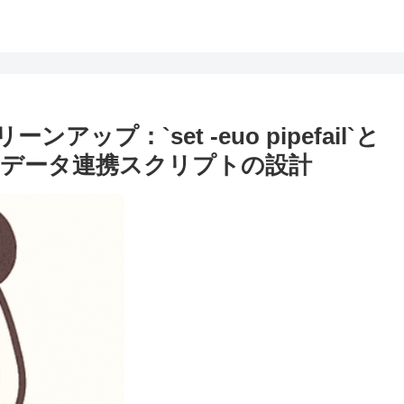
プ：`set -euo pipefail`と
APIデータ連携スクリプトの設計