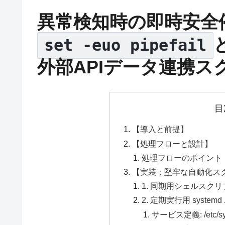
異常検知時の即時安全
set -euo pipefail
外部APIデータ連携ス
目
【導入と前提】
【処理フローと設計】
処理フローのポイント
【実装：堅牢な自動化ス
1. 同期用シェルスクリプト (/u
2. 定期実行用 syst
サービス定義: /etc/syst