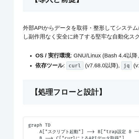
外部APIからデータを取得・整形してシステ
し副作用なく安全に終了する堅牢な自動化ス
OS / 実行環境
: GNU/Linux (Bash 4.4以降
依存ツール
:
(v7.68.0以降),
(v
curl
jq
【処理フローと設計】
graph TD

    A["スクリプト起動"] --> B["trap設定 & 
    B --> C["curlによるAPIデータ取得"]
