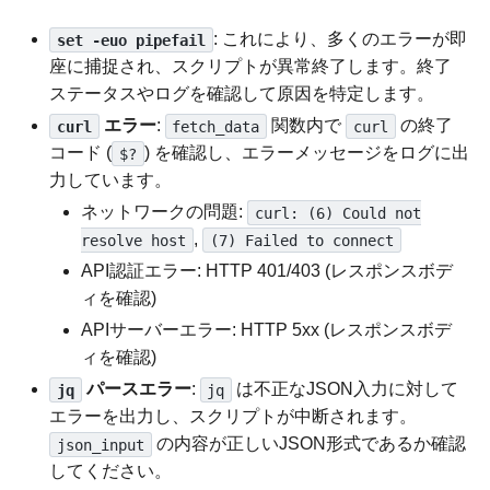
: これにより、多くのエラーが即
set -euo pipefail
座に捕捉され、スクリプトが異常終了します。終了
ステータスやログを確認して原因を特定します。
エラー
:
関数内で
の終了
curl
fetch_data
curl
コード (
) を確認し、エラーメッセージをログに出
$?
力しています。
ネットワークの問題:
curl: (6) Could not
,
resolve host
(7) Failed to connect
API認証エラー: HTTP 401/403 (レスポンスボデ
ィを確認)
APIサーバーエラー: HTTP 5xx (レスポンスボデ
ィを確認)
パースエラー
:
は不正なJSON入力に対して
jq
jq
エラーを出力し、スクリプトが中断されます。
の内容が正しいJSON形式であるか確認
json_input
してください。