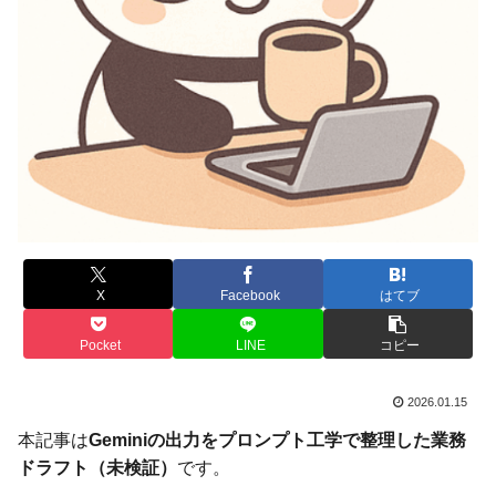
X
Facebook
はてブ
Pocket
LINE
コピー
2026.01.15
本記事は
Geminiの出力をプロンプト工学で整理した業務
ドラフト（未検証）
です。