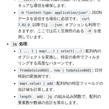
キュアな通信を確保します。
: JSON
-H "Content-Type: application/json"
データを送信する場合に必須です。
curl
以降では
オプションも利用で
7.82.0
--json
きますが、ここでは広く互換性のある
を使
-H
用しています。
処理
:
jq
: 配列内の
[ ... ] | map(...) | select(...)
オブジェクトを変換し、特定の条件でフィルタ
リングする高度なパターンです。
,
: 日付
fromdateiso8601
now | todateiso8601
時刻の変換例です。
: 配列内の特定フィールドの
map(.value) | add
合計値を計算します。
,
:
の組み込み関数で、配列の
length
add
jq
要素数や数値の合計を算出します。