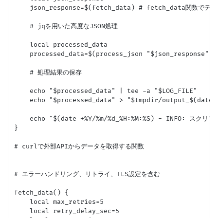
    json_response=$(fetch_data) # fetch_data関数でデ
    # jqを用いた高度なJSON処理

    local processed_data

    processed_data=$(process_json "$json_response
    # 処理結果の保存

    echo "$processed_data" | tee -a "$LOG_FILE"

    echo "$processed_data" > "$tmpdir/output_$(date +
    echo "$(date +%Y/%m/%d_%H:%M:%S) - INFO: スクリプト
}

# curlで外部APIからデータを取得する関数

# エラーハンドリング、リトライ、TLS設定を含む

fetch_data() {

    local max_retries=5

    local retry_delay_sec=5
