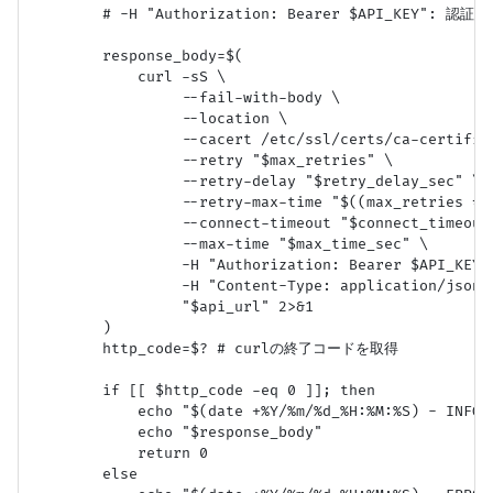
        # -H "Authorization: Bearer $API_KEY": 認
        response_body=$(

            curl -sS \

                 --fail-with-body \

                 --location \

                 --cacert /etc/ssl/certs/ca-certifica
                 --retry "$max_retries" \

                 --retry-delay "$retry_delay_sec" \

                 --retry-max-time "$((max_retries * r
                 --connect-timeout "$connect_timeout_
                 --max-time "$max_time_sec" \

                 -H "Authorization: Bearer $API_KEY" 
                 -H "Content-Type: application/json" 
                 "$api_url" 2>&1

        )

        http_code=$? # curlの終了コードを取得

        if [[ $http_code -eq 0 ]]; then

            echo "$(date +%Y/%m/%d_%H:%M:%S) - INF
            echo "$response_body"

            return 0

        else
