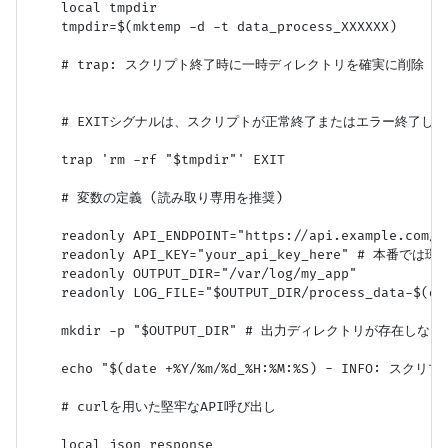
    local tmpdir

    tmpdir=$(mktemp -d -t data_process_XXXXXX)

    # trap: スクリプト終了時に一時ディレクトリを確実に削除

    # EXITシグナルは、スクリプトが正常終了またはエラー終了し
    trap 'rm -rf "$tmpdir"' EXIT

    # 変数の定義 (読み取り専用を推奨)

    readonly API_ENDPOINT="https://api.example.com/da
    readonly API_KEY="your_api_key_here" # 
    readonly OUTPUT_DIR="/var/log/my_app"

    readonly LOG_FILE="$OUTPUT_DIR/process_data-$(dat
    mkdir -p "$OUTPUT_DIR" # 出力ディレクトリが存在しな
    echo "$(date +%Y/%m/%d_%H:%M:%S) - INFO: スクリプト
    # curlを用いた堅牢なAPI呼び出し

    local json_response
