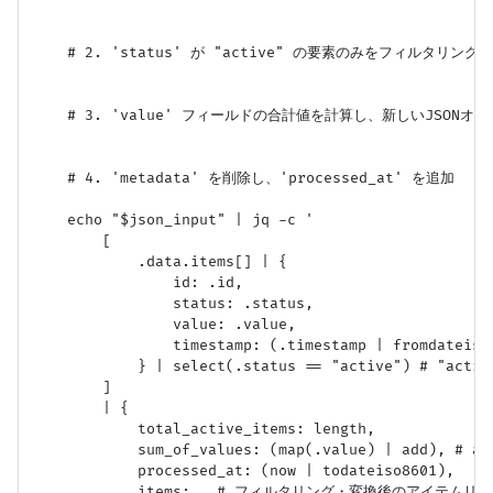
    # 2. 'status' が "active" の要素のみをフィルタリング

    # 3. 'value' フィールドの合計値を計算し、新しいJSONオ
    # 4. 'metadata' を削除し、'processed_at' を追加

    echo "$json_input" | jq -c '

        [

            .data.items[] | {

                id: .id,

                status: .status,

                value: .value,

                timestamp: (.timestamp | fromdat
            } | select(.status == "active") # "a
        ]

        | {

            total_active_items: length,

            sum_of_values: (map(.value) | add), #
            processed_at: (now | todateiso8601),

            items: . # フィルタリング・変換後のアイテムリス