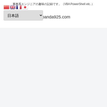
事務系エンジニアの趣味の記録です。（VBA PowerShell etc..）
papanda925.com