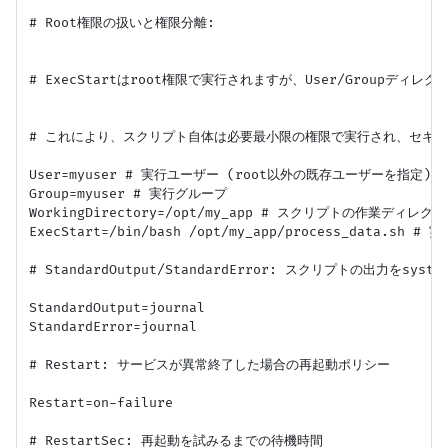
# Root権限の扱いと権限分離:

# ExecStartはroot権限で実行されますが、User/Groupディ
# これにより、スクリプト自体は必要最小限の権限で実行され、セキュ
User=myuser # 実行ユーザー (root以外の既存ユーザーを指定)

Group=myuser # 実行グループ

WorkingDirectory=/opt/my_app # スクリプトの作業ディレクト
ExecStart=/bin/bash /opt/my_app/process_data.s
# StandardOutput/StandardError: スクリプトの出力をsystem
StandardOutput=journal

StandardError=journal

# Restart: サービスが異常終了した場合の再起動ポリシー

Restart=on-failure

# RestartSec: 再起動を試みるまでの待機時間
