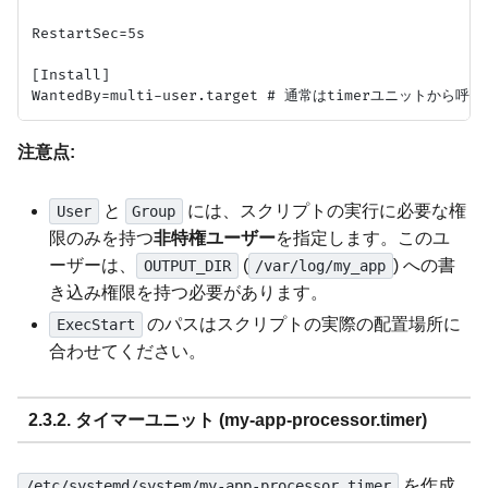
RestartSec=5s

[Install]

注意点:
と
には、スクリプトの実行に必要な権
User
Group
限のみを持つ
非特権ユーザー
を指定します。このユ
ーザーは、
(
) への書
OUTPUT_DIR
/var/log/my_app
き込み権限を持つ必要があります。
のパスはスクリプトの実際の配置場所に
ExecStart
合わせてください。
2.3.2. タイマーユニット (my-app-processor.timer)
を作成
/etc/systemd/system/my-app-processor.timer