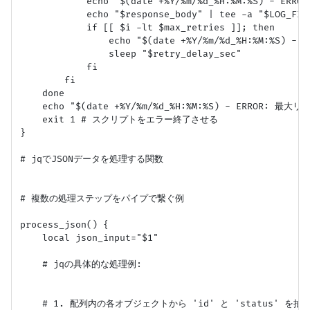
            echo "$(date +%Y/%m/%d_%H:%M:%S) - ERRO
            echo "$response_body" | tee -a "$LOG_FILE
            if [[ $i -lt $max_retries ]]; then

                echo "$(date +%Y/%m/%d_%H:%M:%S) -
                sleep "$retry_delay_sec"

            fi

        fi

    done

    echo "$(date +%Y/%m/%d_%H:%M:%S) - ERROR:
    exit 1 # スクリプトをエラー終了させる

}

# jqでJSONデータを処理する関数

# 複数の処理ステップをパイプで繋ぐ例

process_json() {

    local json_input="$1"

    # jqの具体的な処理例:

    # 1. 配列内の各オブジェクトから 'id' と 'status' を抽出し