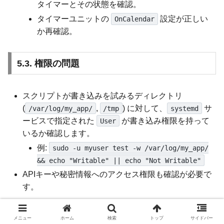
タイマーとその状態を確認。
タイマーユニットの
設定が正しい
OnCalendar
か再確認。
5.3. 権限の問題
スクリプトが書き込みを試みるディレクトリ
(
,
) に対して、
サ
/var/log/my_app/
/tmp
systemd
ービスで指定された
が書き込み権限を持って
User
いるか確認します。
例:
sudo -u myuser test -w /var/log/my_app/
&& echo "Writable" || echo "Not Writable"
APIキーや秘密情報へのアクセス権限も確認が必要で
す。
6. まとめ
メニュー
ホーム
検索
トップ
サイドバー