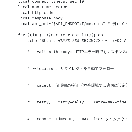
    local connect_timeout_sec=10

    local max_time_sec=30

    local http_code

    local response_body

    local api_url="$API_ENDPOINT/metrics" # 例: メ
    for ((i=1; i<=max_retries; i++)); do

        echo "$(date +%Y/%m/%d_%H:%M:%S) - INFO: A
        # --fail-with-body: HTTPエラー時でもレスポンス
        # --location: リダイレクトを自動でフォロー

        # --cacert: 証明書の検証 (本番環境では適切に設定)

        # --retry, --retry-delay, --retry-max-
        # --connect-timeout, --max-time: タイムアウト設