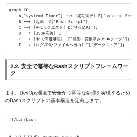
graph TD

    A["systemd Timer"] --> |定期実行| B["systemd Servic
    B --> |起動| C{"Bash Script"};

    C --> |APIリクエスト| D("外部API");

    D --> |JSON応答| C;

    C --> |jqで高度処理| E["整形・変換済みJSONデータ"];

2.2. 安全で冪等なBashスクリプトフレームワー
ク
まず、DevOps環境で安全かつ冪等な処理を実現するため
のBashスクリプトの基本構造を定義します。
#!/bin/bash
