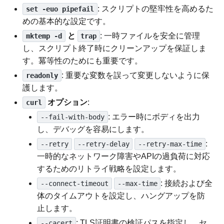
: スクリプトの堅牢性を高めるた
set -euo pipefail
めの基本的な設定です。
と
: 一時ファイルを安全に管理
mktemp -d
trap
し、スクリプト終了時にクリーンアップを保証しま
す。冪等性のためにも重要です。
: 重要な変数を誤って変更しないように保
readonly
護します。
オプション
:
curl
: エラー時にボディを出力
--fail-with-body
し、デバッグを容易にします。
:
--retry
--retry-delay
--retry-max-time
一時的なネットワーク障害やAPIの過負荷に対応
するためのリトライ戦略を設定します。
: 接続および全
--connect-timeout
--max-time
体のタイムアウトを設定し、ハングアップを防
止します。
: TLS証明書の検証パスを指定し、セ
--cacert