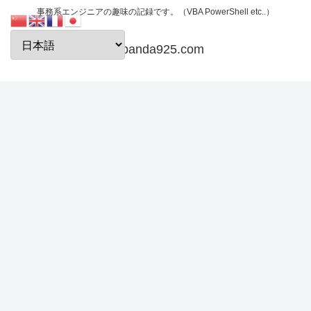
事務系エンジニアの趣味の記録です。（VBA PowerShell etc..）
papanda925.com