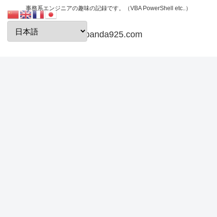
事務系エンジニアの趣味の記録です。（VBA PowerShell etc..）
papanda925.com