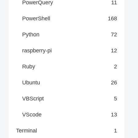
PowerQuery
11
PowerShell
168
Python
72
raspberry-pi
12
Ruby
2
Ubuntu
26
VBScript
5
VScode
13
Terminal
1