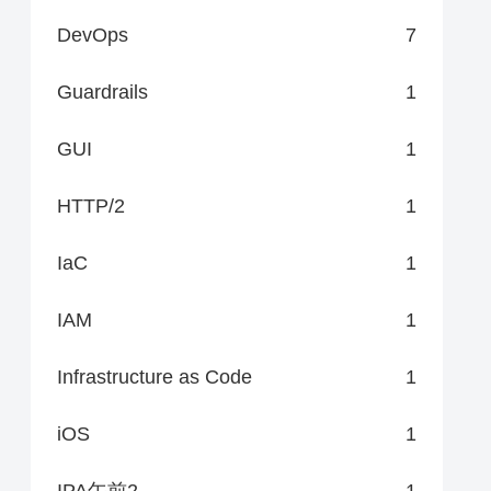
DevOps
7
Guardrails
1
GUI
1
HTTP/2
1
IaC
1
IAM
1
Infrastructure as Code
1
iOS
1
IPA午前2
1