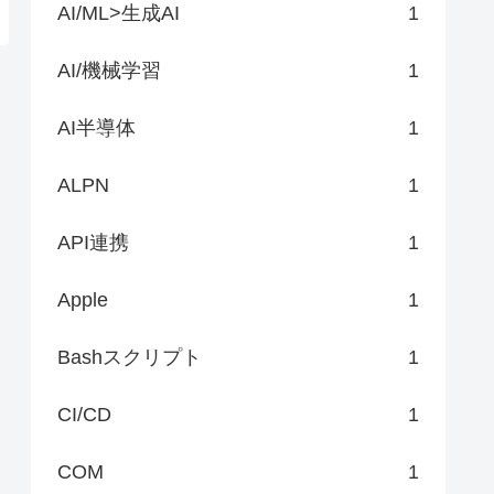
AI/ML>生成AI
1
AI/機械学習
1
AI半導体
1
ALPN
1
API連携
1
Apple
1
Bashスクリプト
1
CI/CD
1
COM
1