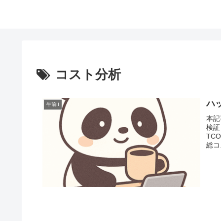
コスト分析
ハ
午前II
本記
検証
TCO
総コ