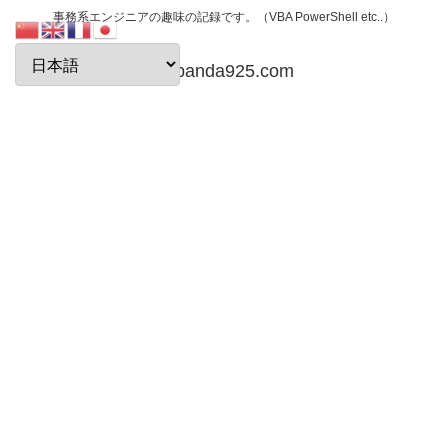
事務系エンジニアの趣味の記録です。（VBA PowerShell etc..）
papanda925.com