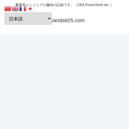
事務系エンジニアの趣味の記録です。（VBA PowerShell etc..）
papanda925.com