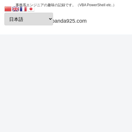
事務系エンジニアの趣味の記録です。（VBA PowerShell etc..）
papanda925.com