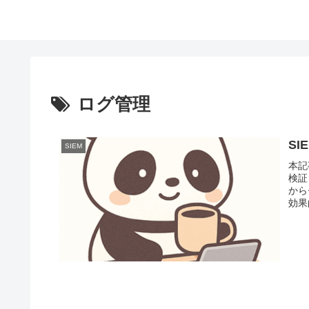
ログ管理
S
SIEM
本記
検証
から
効果