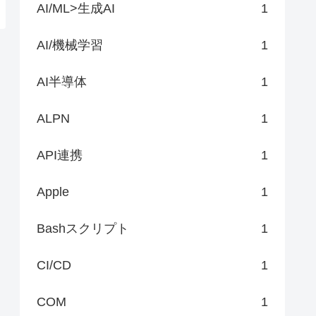
AI/ML>生成AI
1
AI/機械学習
1
AI半導体
1
ALPN
1
API連携
1
Apple
1
Bashスクリプト
1
CI/CD
1
COM
1