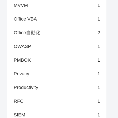
MVVM
1
Office VBA
1
Office自動化
2
OWASP
1
PMBOK
1
Privacy
1
Productivity
1
RFC
1
SIEM
1