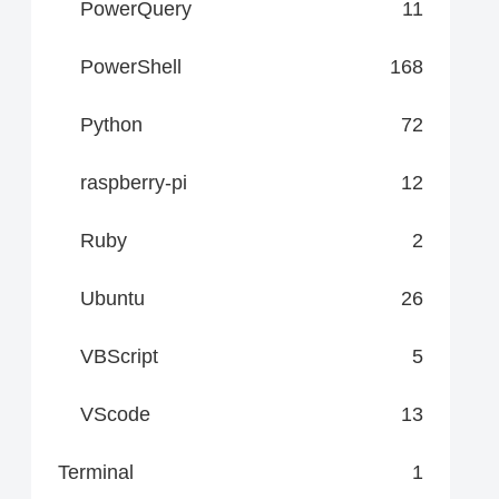
PowerQuery
11
PowerShell
168
Python
72
raspberry-pi
12
Ruby
2
Ubuntu
26
VBScript
5
VScode
13
Terminal
1