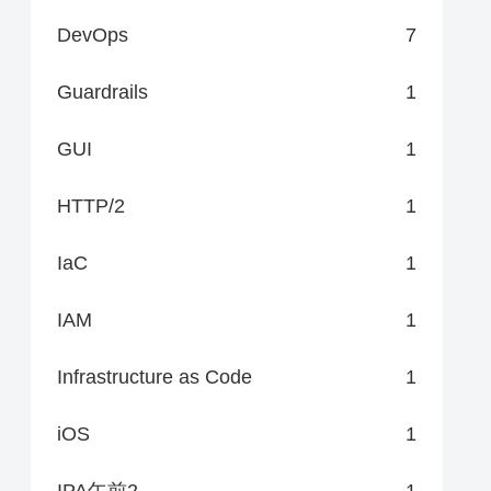
DevOps
7
Guardrails
1
GUI
1
HTTP/2
1
IaC
1
IAM
1
Infrastructure as Code
1
iOS
1
IPA午前2
1