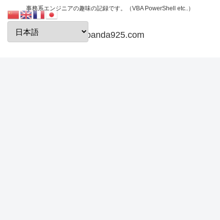
事務系エンジニアの趣味の記録です。（VBA PowerShell etc..）
papanda925.com