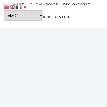
事務系エンジニアの趣味の記録です。（VBA PowerShell etc..）
papanda925.com