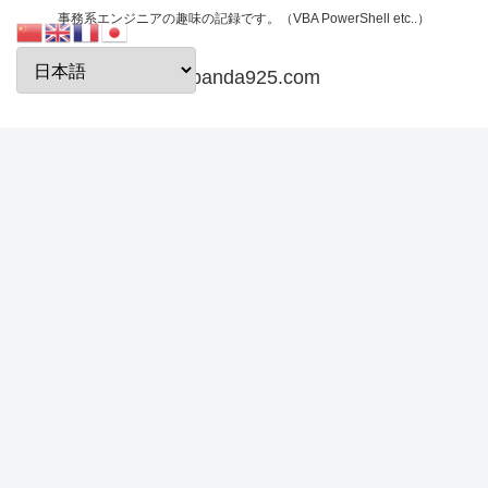
事務系エンジニアの趣味の記録です。（VBA PowerShell etc..）
papanda925.com