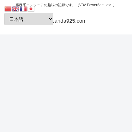
事務系エンジニアの趣味の記録です。（VBA PowerShell etc..）
papanda925.com