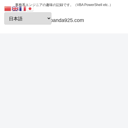
事務系エンジニアの趣味の記録です。（VBA PowerShell etc..）
papanda925.com